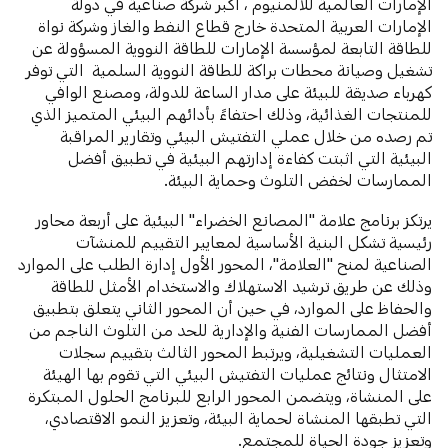
الإمارات العالمية للألمنيوم ، أكبر شركة صناعية في دولة
الإمارات العربية المتحدة خارج قطاع النفط والغاز وشركة نواة
للطاقة التابعة لمؤسسة الإمارات للطاقة النووية المسؤولة عن
تشغيل وصيانة محطات براكة للطاقة النووية السلمية التي توفر
كهرباء صديقة للبيئة على مدار الساعة للدولة، ومصنع الوافي
للمنتجات الغذائية، وذلك احتفاءً بأدائهم البيئي المتميز الذي
تم رصده من خلال عملي التفتيش البيئي وتقارير المراقبة
البيئية التي اثبتت كفاءة إدارتهم البيئية في تطبيق أفضل
الممارسات لخفض التلوث وحماية البيئة.
يرتكز برنامج علامة "المصانع الخضراء" البيئية على أربعة محاور
رئيسية تشكل البنية الأساسية لمعايير التقييم للمنشآت
الصناعية لمنح "العلامة"، المحور الأول إدارة الطلب على الموارد
وذلك عن طريق ترشيد الاستهلاك والاستخدام الأمثل للطاقة
والحفاظ على الموارد، في حين أن المحور الثاني يتعلق بتطبيق
أفضل الممارسات الفنية والإدارية للحد من التلوث الناجم من
العمليات التشغيلية، ويرتبط المحور الثالث بتقييم سجلات
الامتثال ونتائج عمليات التفتيش البيئي التي تقوم بها الهيئة
على المنشاة، ويتضمن المحور الرابع للبرنامج الحلول المبتكرة
التي تطبقها المنشاة لحماية البيئة، وتعزيز النمو الاقتصادي،
وتعزيز جودة الحياة للمجتمع.