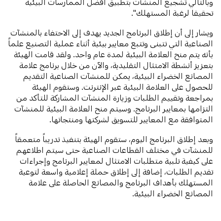
وبالتالي تشجيع المنشآت بتطبيق أفضل الممارسات البيئية
تحقيقا لرغبة المستهلك".
ويشار إلى أن إطلاق البرنامج الجديد يهدف إلى الاحتفاء بالمنشآت
الصناعية التي تتبنى وتتبع معايير بيئية أثناء عملية التصنيع علماً
بأنه يتم منح العلامة البيئية لمدة عام واحد. ولقد قامت الهيئة
بتعزيز أنشطة الامتثال التقليدية، والآن من خلال برنامج علامة
المصانع الخضراء البيئية، يمكن للمنشآت الصناعية التقديم
للحصول على العلامة البيئية عبر الإنترنت. وستقوم الهيئة
بمراجعة وتقييم الطلبات وزيارة المنشآت المشاركة للتأكد من
التزامها بمعايير البرنامج. وسيتم منح العلامة البيئية للمنشآت
المتوافقة مع المعايير للتسويق لشركتها ومنتجاتها.
وبعد إطلاق البرنامج اليوم، ستقوم الهيئة بتنفيذ تدريباً متعمقاً
للمنشآت في مختلف القطاعات الصناعية حتى سيتم اطلاعهم
على كيفية تلبية متطلبات الامتثال لمعايير البرنامج وإجراءات
تقديم الطلبات، إضافة إلى إطلاق حملة إعلامية واسعة لتوعية
المستهلك بأهداف البرنامج والمصانع الحاصلة على علامة
المصانع الخضراء البيئية.