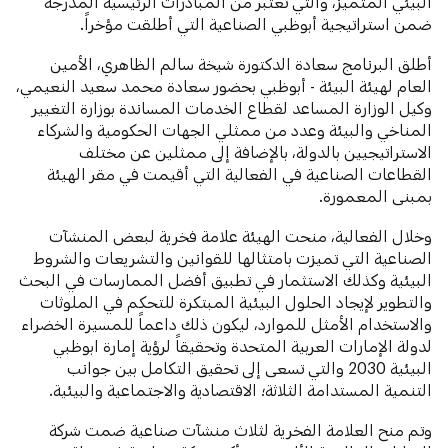
البيئي المتميز، والتي تعتبر من المبادرات الرئيسية المدرجة
ضمن استراتيجية أبوظبي الصناعية التي أطلقت مؤخراً.
أطلق البرنامج سعادة الدكتورة شيخة سالم الظاهري، الأمين
العام لهيئة البيئة - أبوظبي بحضور سعادة محمد سعيد النعيمي،
وكيل الوزارة المساعد لقطاع الخدمات المساندة بوزارة التغيير
المناخي والبيئة وعدد من ممثلي الجهات الحكومية والشركاء
الاستراتيجيين بالدولة، بالإضافة إلى ممثلين عن مختلف
القطاعات الصناعية في الفعالية التي أقيمت في مقر الهيئة
بمبنى المعمورة.
وخلال الفعالية، منحت الهيئة علامة فخرية لبعض المنشآت
الصناعية التي تميزت بامتثالها للقوانين والتشريعات والشروط
البيئية وكذلك الاستثمار في تطبيق أفضل الممارسات في البحث
والتطوير لإيجاد الحلول البيئية المبتكرة للتحكم في الملوثات
والاستخدام الأمثل للموارد، ليكون ذلك داعماً للمسيرة الخضراء
لدولة الإمارات العربية المتحدة وتحقيقاً لرؤية إمارة ابوظبي
البيئية 2030 والتي تسعى إلى تحقيق التكامل بين جوانب
التنمية المستدامة الثلاثة؛ الاقتصادية والاجتماعية والبيئية.
وتم منح العلامة الفخرية لثلاث منشآت صناعية ضمت شركة