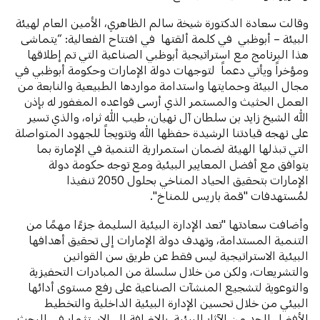
وقالت سعادة الدكتورة شيخة سالم الظاهري، الأمين العام لهيئة
البيئة – أبوظبي في كلمة ألقتها في افتتاح الفعالية: “يتماشى
هذا البرنامج مع استراتيجية أبوظبي الصناعية التي تم إطلاقها
ومؤخراً ويأتي دعماً لتوجهات دولة الإمارات وحكومة أبوظبي في
مجال البيئة وحمايتها واستدامة مواردها الطبيعية والنابعة من
العمل الحثيث والمستمر الذي أرسى قواعده المغفور له بإذن
الله الشيخ زايد بن سلطان آل نهيان، طيب الله ثراه، والذي تسير
على نهجه قيادتنا الرشيدة حفظها الله وتتويجاً للجهود المتواصلة
التي تبذلها الهيئة لضمان استمرارية التنمية في الإمارة بما
يتوافق مع أفضل المعايير البيئية ومع توجه حكومة دولة
الإمارات بتحقيق الحياد المناخي بحلول 2050 تنفيذا
لمُستهدفات "قمة باريس للمناخ".
وأضافت سعادتها "تعد الإدارة البيئية السليمة جزءًا مهمًا من
التنمية المستدامة، وتهدف دولة الإمارات إلى تحقيق أهدافها
البيئية الاستراتيجية ليس فقط عن طريق سن القوانين
والتشريعات، ولكن من خلال سلسلة من المبادرات التحفيزية
والتوعوية لتشجيع المنشآت الصناعية على رفع مستوى أدائها
البيئي من خلال تحسين الإدارة البيئية الداخلية والتخطيط
الأفضل للحد من الآثار البيئية، بالإضافة إلى الاستثمار في البحث