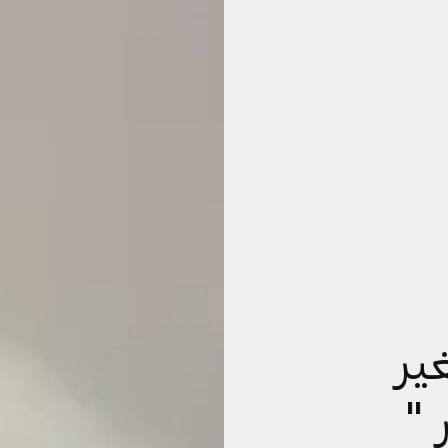
ير
 "