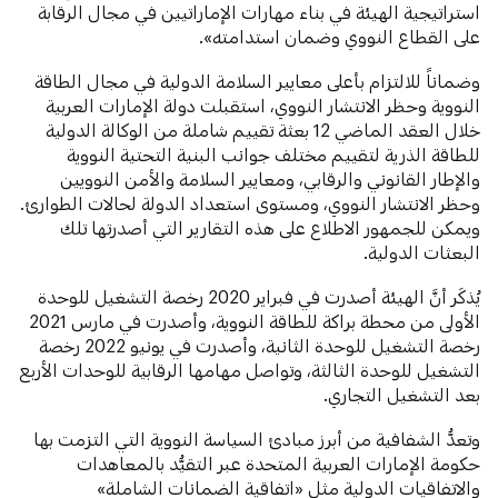
استراتيجية الهيئة في بناء مهارات الإماراتيين في مجال الرقابة
على القطاع النووي وضمان استدامته».
وضماناً للالتزام بأعلى معايير السلامة الدولية في مجال الطاقة
النووية وحظر الانتشار النووي، استقبلت دولة الإمارات العربية
خلال العقد الماضي 12 بعثة تقييم شاملة من الوكالة الدولية
للطاقة الذرية لتقييم مختلف جوانب البنية التحتية النووية
والإطار القانوني والرقابي، ومعايير السلامة والأمن النوويين
وحظر الانتشار النووي، ومستوى استعداد الدولة لحالات الطوارئ.
ويمكن للجمهور الاطلاع على هذه التقارير التي أصدرتها تلك
البعثات الدولية.
يُذكَر أنَّ الهيئة أصدرت في فبراير 2020 رخصة التشغيل للوحدة
الأولى من محطة براكة للطاقة النووية، وأصدرت في مارس 2021
رخصة التشغيل للوحدة الثانية، وأصدرت في يونيو 2022 رخصة
التشغيل للوحدة الثالثة، وتواصل مهامها الرقابية للوحدات الأربع
بعد التشغيل التجاري.
وتعدُّ الشفافية من أبرز مبادئ السياسة النووية التي التزمت بها
حكومة الإمارات العربية المتحدة عبر التقيُّد بالمعاهدات
والاتفاقيات الدولية مثل «اتفاقية الضمانات الشاملة»