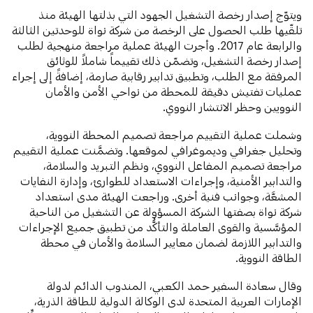
ويتوّج إصدار رخصة التشغيل الجهود التي بذلتها الهيئة منذ
تلقّيها طلب الحصول على الرخصة من شركة نواة للوحدتين الثالثة
والرابعة عام 2017. وأجرت الهيئة عملية مراجعة منهجية لطلب
إصدار رخصة التشغيل، وتضمّن ذلك تقييماً شاملاً للوثائق
المرفقة مع الطلب، وتطبيق تدابير رقابية صارمة، إضافةً إلى إجراء
عمليات تفتيش دقيقة للمحطة من نواحي الأمن والأمان
النوويين وحظر الانتشار النووي.
وشملت عملية التقييم مراجعة تصميم المحطة النووية،
وتحليل جغرافي وديموغرافي لموقعها. وتضمَّنت عملية التقييم
مراجعة تصميم المفاعل النووي، ونظم التبريد والسلامة،
والتدابير الأمنية، وإجراءات الاستعداد للطوارئ، وإدارة النفايات
المشعَّة، وجوانب فنية أخرى. وراجعت الهيئة مدى استعداد
شركة نواة بصفتها الشركة المسؤولة عن التشغيل من الناحية
المؤسَّسية والقوى العاملة والتأكُّد من تطبيق جميع الإجراءات
والتدابير اللازمة لضمان معايير السلامة والأمان في محطة
الطاقة النووية.
وقال سعادة السفير حمد الكعبي، المندوب الدائم لدولة
الإمارات العربية المتحدة لدى الوكالة الدولية للطاقة الذرية،