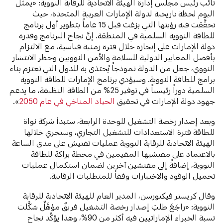
نائب رئيس مجلس إدارة الهيئة الاتحادية للرقابة النووية: «يمثِّل
اليوم لحظة تاريخية لدولة الإمارات العربية المتحدة، حيث
تحقَّقت فيه رؤيتها التي بزغت قبل 15 عاماً بتطوير أول برنامج
للطاقة النووية السلمية في المنطقة. إنَّ نجاح البرنامج وقدرة
دولة الإمارات على إنجازه خلال فترة زمنية قياسية، مع الالتزام
بأفضل المعايير الدولية للسلامة والأمن النوويين وحظر الانتشار
النووي، جعل من الدولة نموذجاً يُحتذى به للدول التي تعتزم بناء
برامج للطاقة النووية. وسيؤدي برنامج الإمارات للطاقة النووية
السلمية دوراً رئيسياً في توفير 25% من الطاقة النظيفة، ما يدعم
جهود دولة الإمارات في تحقيق
الحياد المناخي في عام 2050
».
وبعد إصدار رخصة التشغيل للوحدة الرابعة، ستبدأ شركة نواة
للطاقة فترة الاستعدادات للتشغيل التجاري، وستجري خلالها
الهيئة الاتحادية للرقابة النووية عمليات تفتيش على مدى الساعة
بالاعتماد على مفتشيها المقيمين في محطة براكة للطاقة
النووية، إضافةً إلى مفتشين آخرين لضمان استكمال عمليات
تحميل الوقود والاختبارات وفقاً للمتطلبات الرقابية.
وقال كريستر فيكتورسن، المدير العام للهيئة الاتحادية للرقابة
النووية: «راجَعَ طلبَ إصدار رخصة التشغيل فريقٌ مؤهَّلٌ شكَّلت
نسبة الخبراء الإماراتيين فيه أكثر من 90%، وهذا يؤكِّد نجاح