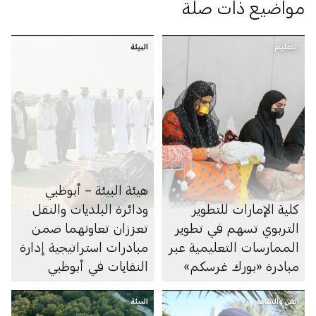
مواضيع ذات صلة
التعليم
البيئة
هيئة البيئة – أبوظبي
كلية الإمارات للتطوير
ودائرة البلديات والنقل
التربوي تسهم في تطوير
تعززان تعاونهما ضمن
الممارسات التعليمية عبر
مبادرات استراتيجية إدارة
مبادرة «بورك غرسكم»
النفايات في أبوظبي
الفن والثقافة
البيئة