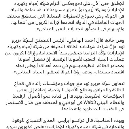
الإطلاق حتى الآن، على نحو يعكس التزام شركة (مياه وكهرباء
الإمارات) وشركة (زيرو تو) بتعزيز مستهدفات الاستدامة والبيئة
في الدولة، وهي نموذج للخطوات العملية التي تستطيع مختلف
الجهات العاملة في الدولة اتخاذها لإزالة الكربون من أعمالها،
والإسهام في التصدِّي لتحديات التغير المناخي».
ومن جانبه قال أحمد الهاملي، الرئيس التنفيذي لشركة «زيرو
تو»: «إنَّ شراءنا شهادات الطاقة النظيفة من شركة (مياه وكهرباء
الإمارات) يؤكِّد التزامنا بتحقيق مبدأ الاستدامة وإزالة الكربون من
عمليات البنية التحتية لأصولنا الرقمية. إنَّ تشغيل أصولنا
بمصادر الطاقة النظيفة يسهم في دعم أهداف أبوظبي تجاه
اقتصاد مستدام، ودعم رؤية الدولة لتحقيق الحياد المناخي».
تتعاون شركة «زيرو تو» مع جهات ومؤسَّسات رائدة في قطاع
الطاقة والمرافق وقطاع الأصول الرقمية، إضافة إلى بعض
المؤسَّسات الحكومية. وتهدف إلى قيادة نمو الأصول الرقمية
والنظام البيئي Web3 في أبوظبي والمنطقة من خلال الاستثمار
في التقنيات المتطورة واعتمادها.
وبهذه المناسبة، قال فرانسوا برايس، المدير التنفيذي للوقود
والتجارة في شركة «مياه وكهرباء الإمارات»: «نحن فخورون بتزويد