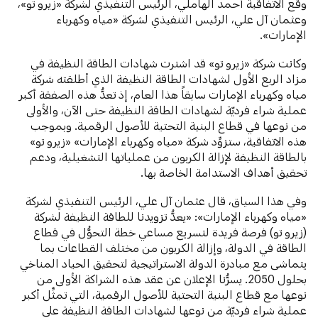
وقَّع الاتفاقية أحمد الهاملي، الرئيس التنفيذي لشركة «زيرو تو»،
وعثمان آل علي، الرئيس التنفيذي لشركة «مياه وكهرباء
الإمارات».
وكانت شركة «زيرو تو» قد اشترت شهادات الطاقة النظيفة في
مزاد الربع الأول لشهادات الطاقة النظيفة الذي أطلقته شركة
مياه وكهرباء الإمارات سابقاً هذا العام، إذ تعدُّ هذه الصفقة أكبر
عملية شراء فرديّة لشهادات الطاقة النظيفة حتى الآن، والأولى
من نوعها في قطاع البنية التحتية للأصول الرقمية. وبموجب
هذه الاتفاقية، ستزوِّد شركة «مياه وكهرباء الإمارات» «زيرو تو»
بالطاقة النظيفة لإزالة الكربون من عملياتها التشغيلية، ودعم
تحقيق أهداف الاستدامة الخاصة بها.
وفي هذا السياق، قال عثمان آل علي، الرئيس التنفيذي لشركة
«مياه وكهرباء الإمارات»: «يعدُّ تزويدنا للطاقة النظيفة لشركة
(زيرو تو) فرصة فريدة لتسريع مساعي خطة التحوُّل في قطاع
الطاقة في الدولة، وإزالة الكربون من مختلف القطاعات بما
يتماشى مع مبادرة الدولة الاستراتيجية لتحقيق الحياد المناخي
بحلول 2050. يسرُّنا الإعلان عن عقد هذه الشراكة الأولى من
نوعها مع قطاع البنية التحتية للأصول الرقمية، التي تمثِّل أكبر
عملية شراء فرديّة من نوعها لشهادات الطاقة النظيفة على