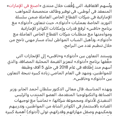
وتُسهم الاتفاقية، التي وُقِّعَت خلال منتدى «
اصنع في الإمارات
»
المنعقد في أبوظبي، في توفير وظائف متخصصة للمواهب
الإماراتية في شركات القطاع الخاص العاملة ضمن سلسلة
التوريد الخاصة بعمليات «أدنوك»، حيث تتعاون «أدنوك» مع
برنامج «نافس» لرفع قدرات وإمكانات الكوادر الإماراتية
ومواءمتها مع متطلبات شركات القطاع الخاص العاملة مع
«أدنوك»، وتأهيل الشباب المواطن لبناء مسار مهني ناجح من
خلال تنظيم عدد من البرامج.
ويستند التعاون بين «أدنوك» و«نافس» إلى الإنجازات التي
حقَّقها برنامج «أدنوك» لتعزيز القيمة المحلية المضافة، والذي
أسهم منذ إطلاقه في عام 2018 في خلق 5 آلاف وظيفة
للمواطنين، وشهد في العام الماضي زيادة كبيرة نتيجة التعاون
بين «أدنوك» و«نافس».
وبهذه المناسبة، قال معالي الدكتور سلطان أحمد الجابر، وزير
الصناعة والتكنولوجيا المتقدمة، العضو المنتدب والرئيس
التنفيذي لأدنوك ومجموعة شركاتها: « تماشياً مع توجيهات
القيادة بالاستثمار في الكوادر الشابة من المواطنين، وتدريبهم
وتمكينهم وصقل مهاراتهم وقدراتهم، تولي (أدنوك) أهمية كبيرة