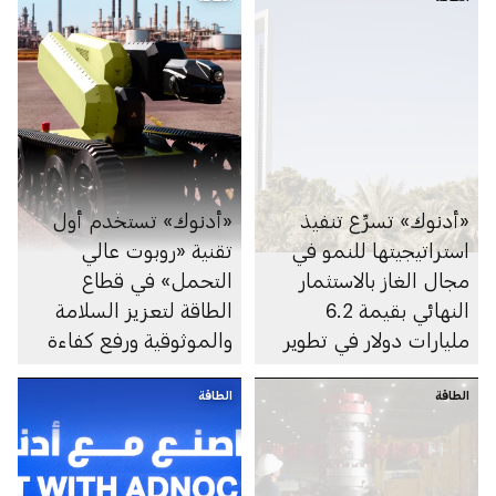
«أدنوك» تسرِّع تنفيذ
«أدنوك» تستخدم أول
استراتيجيتها للنمو في
تقنية «روبوت عالي
مجال الغاز بالاستثمار
التحمل» في قطاع
النهائي بقيمة 6.2
الطاقة لتعزيز السلامة
مليارات دولار في تطوير
والموثوقية ورفع كفاءة
الغطاء الغازي لحقل أم
الأداء
الطاقة
الشيف في أبوظبي
الطاقة