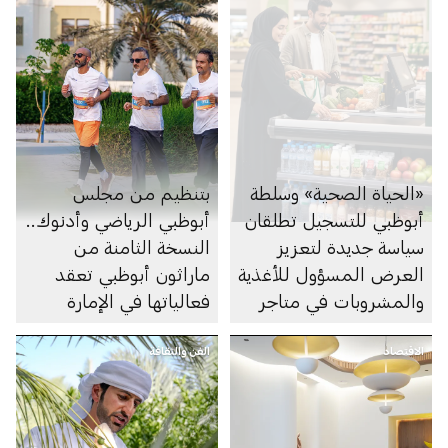
«الحياة الصحية» وسلطة
بتنظيم من مجلس
أبوظبي للتسجيل تطلقان
أبوظبي الرياضي وأدنوك..
سياسة جديدة لتعزيز
النسخة الثامنة من
العرض المسؤول للأغذية
ماراثون أبوظبي تعقد
والمشروبات في متاجر
فعالياتها في الإمارة
السوبرماركت ومنصاتها
الاقتصاد
الإلكترونية
الفن والثقافة