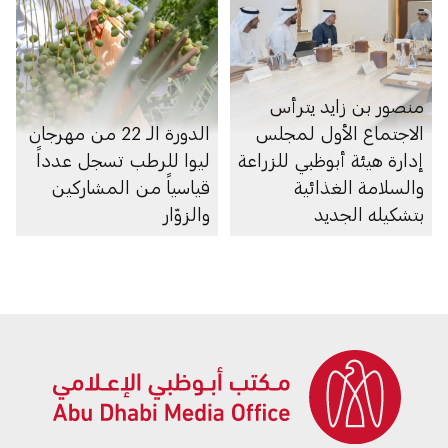
منصور بن زايد يترأس
الاجتماع الأول لمجلس
الدورة الـ 22 من مهرجان
إدارة هيئة أبوظبي للزراعة
ليوا للرطب تسجل عدداً
والسلامة الغذائية
قياسياً من المشاركين
بتشكيله الجديد
والزوّار