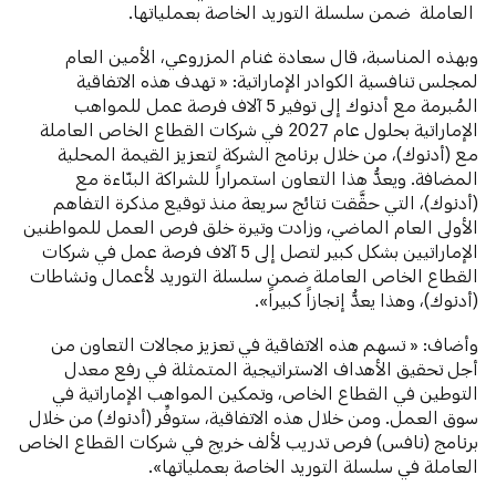
العاملة ضمن سلسلة التوريد الخاصة بعملياتها.
وبهذه المناسبة، قال سعادة غنام المزروعي، الأمين العام
لمجلس تنافسية الكوادر الإماراتية: « تهدف هذه الاتفاقية
المُبرمة مع أدنوك إلى توفير 5 آلاف فرصة عمل للمواهب
الإماراتية بحلول عام 2027 في شركات القطاع الخاص العاملة
مع (أدنوك)، من خلال برنامج الشركة لتعزيز القيمة المحلية
المضافة. ويعدُّ هذا التعاون استمراراً للشراكة البنّاءة مع
(أدنوك)، التي حقَّقت نتائج سريعة منذ توقيع مذكرة التفاهم
الأولى العام الماضي، وزادت وتيرة خلق فرص العمل للمواطنين
الإماراتيين بشكل كبير لتصل إلى 5 آلاف فرصة عمل في شركات
القطاع الخاص العاملة ضمن سلسلة التوريد لأعمال ونشاطات
(أدنوك)، وهذا يعدُّ إنجازاً كبيراً».
وأضاف: « تسهم هذه الاتفاقية في تعزيز مجالات التعاون من
أجل تحقيق الأهداف الاستراتيجية المتمثلة في رفع معدل
التوطين في القطاع الخاص، وتمكين المواهب الإماراتية في
سوق العمل. ومن خلال هذه الاتفاقية، ستوفِّر (أدنوك) من خلال
برنامج (نافس) فرص تدريب لألف خريج في شركات القطاع الخاص
العاملة في سلسلة التوريد الخاصة بعملياتها».