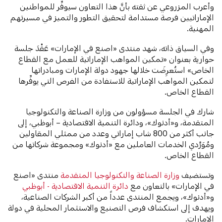
وأعرب المزروعي عن ثقته بأنَّ هذا التعاون سيوفِّر للمواطنين
الإماراتيين فرصة مستدامة لتحقيق التطور والتميز في مسيرتهم
المهنية.
وفي السياق ذاته، شهد منتدى «اصنع في الإمارات» عَقْدَ جلسة
حوارية بعنوان «تمكين المواهب الإماراتية للعمل مع القطاع
الخاص» استُعرِضَت خلالها جهود دولة الإمارات ومبادراتها
لتمكين المواهب الإماراتية للاستفادة من الفرص التي يوفِّرها
القطاع الخاص.
شارك في الجلسة مسؤولون من وزارة الصناعة والتكنولوجيا
المتقدمة، و«أدنوك»، ودائرة التنمية الاقتصادية – أبوظبي، إلى
جانب أكثر من 800 شاب إماراتي وعدد من ممثلي المقاولين
ومُوَرِّدي الخدمات العاملين مع «أدنوك» ومجموعة شركاتها من
القطاع الخاص.
وتستضيف
وزارة الصناعة والتكنولوجيا المتقدمة
منتدى «اصنع
في الإمارات» بالتعاون مع
دائرة التنمية الاقتصادية - أبوظبي
و«أدنوك»، ويجمع المنتدى عدداً من أكبر الشركات الصناعية،
ويهدف إلى استكشاف فرص التصنيع والاستثمار المحلية في دولة
الإمارات.