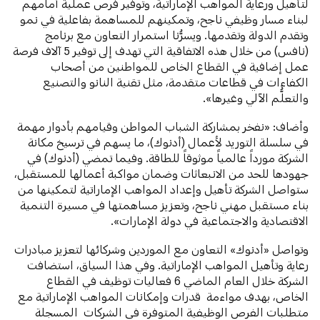
لتأهيل ورعاية المواهب الإماراتية، وتوفير فرص عملية أمامهم
لبناء مسار وظيفي ناجح، وتمكينهم للمساهمة بفاعلية في نمو
وتقدم الدولة وتقدمها. ويسرُّنا استمرار التعاون مع برنامج
(نافس) من خلال هذه الاتفاقية التي تهدف إلى توفير 5 آلاف فرصة
عمل إضافية في القطاع الخاص للمواطنين من أصحاب
الكفاءات في قطاعات متقدمة، مثل تقنية النانو والتصنيع
والتعلُّم الآلي وغيرها».
وأضاف: «نفخر بمشاركة الشباب المواطن وقيامهم بأدوار مهمة
في سلسلة التوريد لأعمال (أدنوك)، ما يسهم في ترسيخ مكانة
الشركة مورداً عالمياً موثوقاً للطاقة. وفيما تمضي (أدنوك) في
جهودها للحد من الانبعاثات وضمان مواكبة أعمالها للمستقبل،
ستواصل الشركة تأهيل وإعداد المواهب الإماراتية لتمكينها من
بناء مستقبل مهني ناجح، وتعزيز مساهمتها في مسيرة التنمية
الاقتصادية والاجتماعية في دولة الإمارات».
وتواصل «أدنوك» التعاون مع الموردين وشركائها لتعزيز مبادرات
رعاية وتأهيل المواهب الإماراتية. وفي هذا السياق، استضافت
الشركة خلال العام الماضي 6 فعاليات توظيف في القطاع
الخاص، بهدف مواءمة قدرات وإمكانات المواهب الإماراتية مع
متطلبات الفرص الوظيفية المتوفرة في الشركات المسجلة