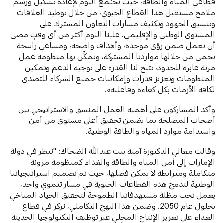
قطاعي المياه والطاقة، حيث نجتمع اليوم لإعادة تشكيل ورسم
ملامح مستقبل هذا القطاع الحيوي، من خلال توطيد العلاقات
وتنسيق الجهود وتكثيف مسارات التعاون المشترك على
المستوى الوطني والإقليمي. علينا اليوم أكثر من أي وقتٍ مضى
أن نعمل ضمن رؤى موحدة، وأهداف واضحة، ومساعي راسخة
نحمي من خلالها مواردنا المشتركة، ونمكِّن بها منظومة عمل
مرنة عابرة للحدود، تتيح لنا القدرة على توجيه الدعم وتمكين
المنظومات وتعزيز قدرات وإمكانيات جميع الشركاء للتصدي
لكافة الأزمات بكل كفاءة وفاعلية».
وأكد المشاركون على أهمية العمل المنسق والاستراتيجي بين
أصحاب المصلحة بما يضمن تحقيق أعلى مستوى من أمن
واستدامة موارد المياه والطاقة الوطنية.
وقالت معالي الدكتورة آمنة بنت عبدالله الضحاك: "ننظر في دولة
الإمارات إلى أمن المياه والطاقة والغذاء كمنظومة مرونة
متكاملة ومترابطة لا يمكن فصلها، حيث تم تصميم استراتيجياتنا
الوطنية لتدمج هذه القطاعات الحيوية في مسار تنموي واحد،
يعمل تحت مظلة مستهدفاتنا الطموحة لتحقيق الحياد المناخي
بحلول عام 2050. وضمن هذا النهج التكاملي، نركز في قطاع
الغذاء على تعزيز الإنتاج المحلي عبر توظيف التكنولوجيا الحديثة