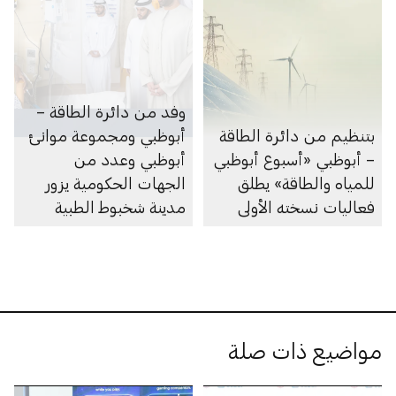
وفد من دائرة الطاقة –
بتنظيم من دائرة الطاقة
أبوظبي ومجموعة موانئ
– أبوظبي «أسبوع أبوظبي
أبوظبي وعدد من
للمياه والطاقة» يطلق
الجهات الحكومية يزور
فعاليات نسخته الأولى
مدينة شخبوط الطبية
للاطمئنان على صحة عدد
من المتضررين جراء
الاعتداءات الإيرانية
مواضيع ذات صلة