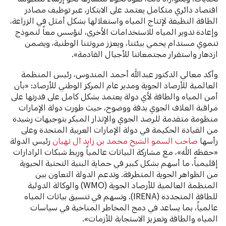
اقتصاد دائري متكامل يعتمد على الابتكار، عبر توظيف مصادر
الطاقة النظيفة لإنتاج المياه واستغلالها بشكل أمثل في الزراعة،
وإعادة تدوير المياه للاستخدامات الأخرى، لنؤسس معاً لنموذج
تنموي مستدام يحمي بيئتنا، ويعزز مرونتنا الوطنية، ويضمن
ازدهار واستقرار مجتمعاتنا للأجيال القادمة».
وأكد معالي الدكتور عبدالله أحمد المندوس، رئيس المنظمة
العالمية للأرصاد الجوية ومدير عام المركز الوطني للأرصاد: «بأن
أمن المياه والطاقة لأي دولة يعتمد بشكل كامل على قدرتها على
مراقبة الغلاف الجوي بدقة ووضوح، حيث طورت دولة الإمارات
منظومة متقدمة للرصد الجوي والإنذار المبكر بتوجيهات رشيدة
من القيادة الحكيمة في دولة الإمارات العربية المتحدة وعلى
رأسها
صاحب السمو الشيخ محمد بن زايد آل نهيان
رئيس الدولة
«حفظه الله»، مع مشاركة البيانات عالمياً وربط شبكات الرادارات
إقليمياً، ما أسهم بشكل كبير في حماية البنية التحتية الحيوية
من الظواهر الجوية المتطرفة. وتدعم الدولة التعاون بين
المنظمة العالمية للأرصاد الجوية (WMO) والوكالة الدولية
للطاقة المتجددة (IRENA). وتسهم في تنسيق بيانات المياه
عالمياً، بما يساعد في دمج المخاطر المناخية في سياسات
المياه والطاقة وتعزيز الاستجابة للأزمات».