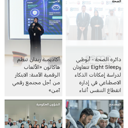
الصحة
الأمن
دائرة الصحة - أبوظبي
أكاديمية ربدان تنظم
وEight Sleep تتعاونان
هاكاثون «الألعاب
لدراسة إمكانات الذكاء
الرقمية الآمنة: الابتكار
الاصطناعي في إدارة
من أجل مجتمع رقمي
انقطاع التنفس أثناء
آمن»
النوم
المجتمع
الشؤون الحكومية