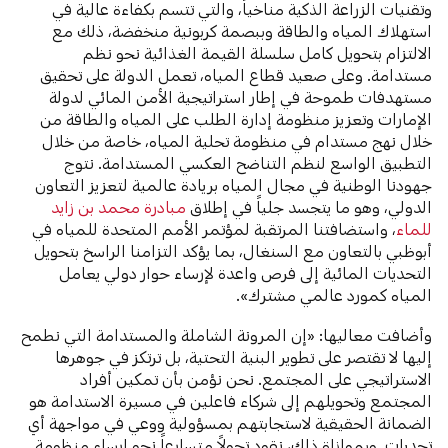
وتقنيات الزراعة الذكية مناخياً، والتي تتسم بكفاءة عالية في
استهلاك المياه والطاقة وببصمة كربونية منخفضة، ذلك مع
الالتزام بتحويل كامل سلسلة القيمة الغذائية نحو نظم
مستدامة. وعلى صعيد قطاع المياه، تعمل الدولة على تحقيق
مستهدفات طموحة في إطار استراتيجية الأمن المائي لدولة
الإمارات وتعزيز منظومة إدارة الطلب على المياه والطاقة من
خلال نهج مستدام في منظومة تحلية المياه، خاصة من خلال
التطبيق الواسع لنظم التناضح العكسي المستدامة. نتوج
جهودنا الوطنية في مجال المياه بريادة عالمية لتعزيز التعاون
الدولي، وهو ما يتجسد جلياً في إطلاق
مبادرة محمد بن زايد
للماء
، واستضافتنا المرتقبة لمؤتمر الأمم المتحدة للمياه في
أبوظبي بالتعاون مع السنغال، بما يؤكد التزامنا الراسخ بتحويل
التحديات المائية إلى فرص واعدة لإرساء حوار دولي يعامل
المياه كمورد عالمي مشترك».
وأضافت معاليها: «إن المرونة الشاملة والمستدامة التي نطمح
إليها لا تقتصر على تطوير البنية التحتية، بل ترتكز في جوهرها
الاستراتيجي على المجتمع. نحن نؤمن بأن تمكين أفراد
المجتمع وتحويلهم إلى شركاء فاعلين في مسيرة الاستدامة هو
الضمانة الحقيقية لاستجابتهم بمسؤولية ووعي في مواجهة أي
تحديات. وبموازاة ذلك، نقود تحولاً متسارعاً نحو إرساء منظومة