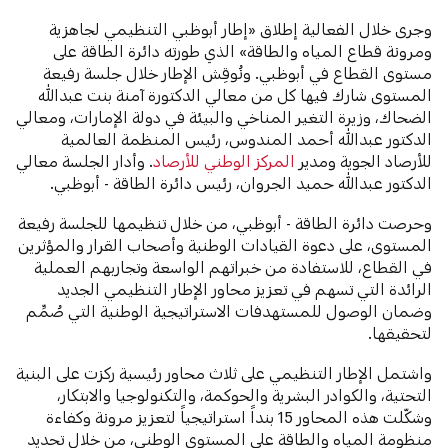
وجرى خلال الفعالية إطلاق «إطار أبوظبي التنظيمي لجاهزية
ومرونة قطاع المياه والطاقة» الذي طورته دائرة الطاقة على
مستوى القطاع في أبوظبي. ونُوقِش الإطار خلال جلسة رفيعة
المستوى شارك فيها كل من معالي الدكتورة آمنة بنت عبدالله
الضحاك، وزيرة التغير المناخي والبيئة في دولة الإمارات، ومعالي
الدكتور عبدالله أحمد المندوس، رئيس المنظمة العالمية
للأرصاد الجوية ومدير
المركز الوطني للأرصاد
. وأدار الجلسة معالي
الدكتور عبدالله حميد الجروان، رئيس دائرة الطاقة - أبوظبي.
وحرصت دائرة الطاقة - أبوظبي، من خلال تنظيمها للجلسة رفيعة
المستوى، على دعوة القيادات الوطنية وأصحاب القرار والمؤثرين
في القطاع، للاستفادة من خبراتهم الواسعة وتجاربهم العملية
الرائدة التي تسهم في تعزيز محاور الإطار التنظيمي الجديد
وضمان الوصول للمستهدفات الاستراتيجية الوطنية التي صُمِّم
لتحقيقها.
واشتمل الإطار التنظيمي على ثلاث محاور رئيسية ركزت على البنية
التحتية، والكوادر البشرية والحوكمة، والتكنولوجيا والابتكار،
وشكّلت هذه المحاور 15 بنداً استراتيجياً لتعزيز مرونة وكفاءة
منظومة المياه والطاقة على المستوى الوطني، من خلال تحديد