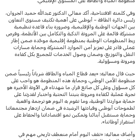
منظومة المياه والطاقة على المستوى الإقليمي.
وفي كلمته الافتتاحية، أكد معالي الدكتور عبدالله حميد الجروان،
رئيس دائرة الطاقة – أبوظبي على أهمية تكثيف مستوى التعاون
بين الجهات الوطنية والإقليمية، وضرورة بناء قاعدة تنظيمية
مشتركة قائمة على المرونة الذكية والتكامل بين الأنظمة، وفرص
ربط المنظومات الوطنية بمنظومة إقليمية موحّدة ضمن إطار
عملي قادر على تعزيز أمن الموارد المشتركة وحماية مسارات
النقل والتوزيع، وضمان وصول الخدمات للجميع بكل كفاءة
ومرونة ومسؤولية.
حيث قال معاليه: «يعد قطاع المياه والطاقة شرياناً رئيسياً ضمن
منظومة الأمن الوطني، وحماية هذه المنظومة هو واجب على
كل مسؤول وعلى كل صانع قرار. ما شهدناه في الآونة الأخيرة هو
تجربة عملية لكفاءة ومرونة بنيتنا التحتية واختبار لقدرتنا على
حماية مواردنا الوطنية، وما نقوم به اليوم هو ترجمة واقعية
لطموحات أبوظبي وقيادتها الرشيدة في ضمان ازدهار مجتمعاتنا
وحماية مستقبل أبنائنا وتمكين نمو اقتصاداتنا والحفاظ على
استقرار أوطاننا».
وأضاف معاليه: «نقف اليوم أمام منعطف تاريخي مهم في