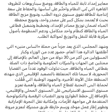
معايير إمداد ثابتة للمياه والطاقة، ووضع سيناريوهات للظروف
القاهرة التي بُني النظام واختُبر على أساسها، والحفاظ على سعة
إنتاجية للطاقة تفوق مستوى ذروة الطلب، وتنويع مزيج الطاقة
بحيث لا يُعتمد بشكل كبير على مصدر واحد، وتنويع محفظة
المياه لضمان توزيع مصادر الإمداد، وتخطيط وتشغيل قطاعي
المياه والطاقة كنظام واحد متكامل، ودعم المنظومة بأصول
مركزية قابلة للنقل والتوزيع لمواكبة الطلب.
وشهد المجلس، الذي يعد جزءاً من حملة «الساس متين» التي
أطلقتها الدائرة هذا العام، حضور عدد من الوزراء وكبار
المسؤولين من أكثر من 30 دولة من حول العالم، بالإضافة إلى
ممثلين عن الجهات والشركات الحكومية والخاصة ذات الصلة
بقطاعي المياه والطاقة. حيث تناولت الوفود عدداً من القضايا
المحورية، لا سيما تلك المتعلقة بالتصعيد الإقليمي الذي شهدته
المنطقة خلال الآونة الأخيرة، والجهود الوطنية التي فُعِّلت
لحماية البنى التحتية لقطاع المياه والطاقة، وأهمية تعزيز
مستوى التنسيق الاستراتيجي على المستوى المحلي والإقليمي،
بالإضافة إلى خطط الطوارئ ودور التقنيات الرقمية والتكنولوجية
المتقدمة في مواجهة الأزمات، وإمكانية نقل التجربة الإماراتية
وتطوير إطار عمل موحّد ورسم خارطة طريق مشتركة لتعزيز مرونة