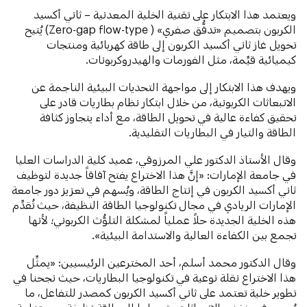
ويعتمد هذا الابتكار على تقنية الخلية المعدنية – ثاني أكسيد
الكربون بتصميم «تدفُّق صفري» ( Zero-gap flow-type) يُتيح
تحويل غاز ثاني أكسيد الكربون إلى طاقة كهربائية ومنتجات
كيميائية قيِّمة، مثل الفورمات والهيدروكربونات.
ويهدف هذا الابتكار إلى مواجهة التحديات البيئية الناجمة عن
الانبعاثات الكربونية، من خلال ابتكار نظام بطاريات قادر على
تحقيق كفاءة عالية في تحويل الطاقة، مع أداء يتجاوز كثافة
الطاقة والتيار في البطاريات التقليدية.
وقال الأستاذ الدكتور علي المرزوقي، عميد كلية الدراسات العليا
في جامعة الإمارات: «إنَّ هذا الاختراع يفتح آفاقاً جديدة لتوظيف
ثاني أكسيد الكربون في إنتاج الطاقة، ويُسهم في تعزيز دور جامعة
الإمارات الريادي في مجال تكنولوجيا الطاقة النظيفة، حيث تُقدِّم
هذه الخلية الجديدة حلاً عملياً لمشكلة التلوُّث الكربوني؛ لأنها
تجمع بين الكفاءة العالية والاستدامة البيئية».
وقال الدكتور محمد أسلم، أحد المخترعين الرئيسيين: «يمثِّل
هذا الاختراع نقلة نوعية في تكنولوجيا البطاريات، حيث نجحنا في
تطوير خلية تعتمد على ثاني أكسيد الكربون كمصدر للتفاعل، ما