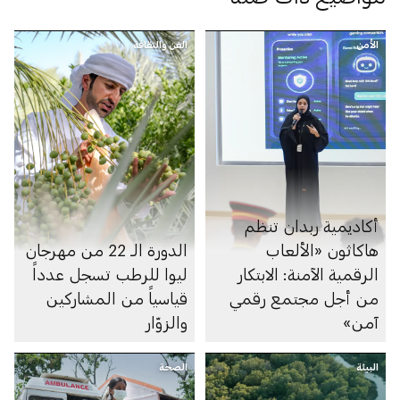
الأمن
الفن والثقافة
أكاديمية ربدان تنظم
هاكاثون «الألعاب
الدورة الـ 22 من مهرجان
الرقمية الآمنة: الابتكار
ليوا للرطب تسجل عدداً
من أجل مجتمع رقمي
قياسياً من المشاركين
آمن»
والزوّار
البيئة
الصحة