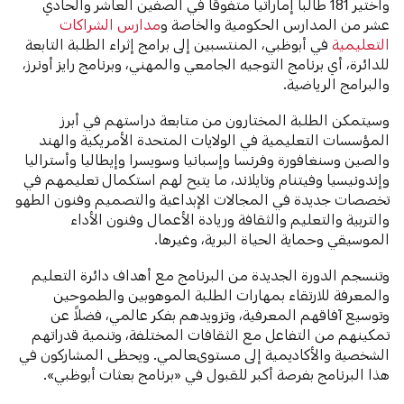
واختير 181 طالباً إماراتياً متفوقاً في الصفين العاشر والحادي
عشر من المدارس الحكومية والخاصة و
مدارس الشراكات
التعليمية
في أبوظبي، المنتسبين إلى برامج إثراء الطلبة التابعة
للدائرة، أي برنامج التوجيه الجامعي والمهني، وبرنامج رايز أونرز،
والبرامج الرياضية.
وسيتمكن الطلبة المختارون من متابعة دراستهم في أبرز
المؤسسات التعليمية في الولايات المتحدة الأمريكية والهند
والصين وسنغافورة وفرنسا وإسبانيا وسويسرا وإيطاليا وأستراليا
وإندونيسيا وفيتنام وتايلاند، ما يتيح لهم استكمال تعليمهم في
تخصصات جديدة في المجالات الإبداعية والتصميم وفنون الطهو
والتربية والتعليم والثقافة وريادة الأعمال وفنون الأداء
الموسيقي وحماية الحياة البرية، وغيرها.
وتنسجم الدورة الجديدة من البرنامج مع أهداف دائرة التعليم
والمعرفة للارتقاء بمهارات الطلبة الموهوبين والطموحين
وتوسيع آفاقهم المعرفية، وتزويدهم بفكر عالمي، فضلاً عن
تمكينهم من التفاعل مع الثقافات المختلفة، وتنمية قدراتهم
الشخصية والأكاديمية إلى مستوىعالمي. ويحظى المشاركون في
هذا البرنامج بفرصة أكبر للقبول في «برنامج بعثات أبوظبي».