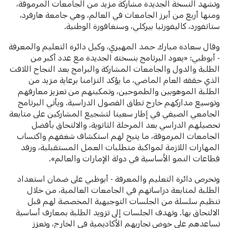
وتشهد النسخة الجديدة مشاركة مزيد من الجامعات المرموقة،
ومنها أربع من أبرز الجامعات في العالم، وهي جامعة هارفرد،
ستانفورد، كاليفورنيا بيركلي، وسنغافورة الوطنية.
وقال سعادة مبارك حمد المهيري، وكيل دائرة التعليم والمعرفة
- أبوظبي: «يعود البرنامج بنسخته الجديدة مع عدد أكبر من
الطلبة والدول والجامعات المشاركة والبرامج بعد النجاح اللافت
الذي حققه العام الماضي، ما يؤكد التزامنا برعاية مزيد من
الطلبة الموهوبين والطموحين، وتمكينهم من تعزيز معارفهم
وتوسيع مداركهم خارج نطاق الفصول الدراسية. ويأتي البرنامج
الجامعي الصيفي في إطار سعينا لتشجيع المشاركين على متابعة
تحصيلهم الدراسي بعد المرحلة الثانوية، والالتحاق بأفضل
الجامعات المرموقة، ما يتيح لهم استكشاف شغفهم واكتساب
المهارات اللازمة لمواكبة متطلبات العمل المستقبلية، ورفد
قطاعات النمو الأساسية في دولة الإمارات والعالم».
وتحرص دائرة التعليم والمعرفة - أبوظبي على ضمان استعداد
الطلبة لمتابعة دراساتهم في الجامعات العالمية، من خلال
تنظيم سلسلة من الجلسات التوجيهية المخصصة لهم قبل
الالتحاق بها. وتهدف الجلسات إلى تزويد الطلبة بمعارف أساسية
تساعدهم على خوض تجاربهم الأكاديمية في الخارج، وتعزز