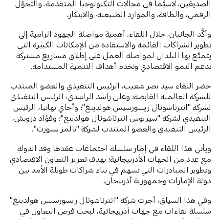
الصديقين، لاسيَّما في مجالات التكنولوجيا المتقدمة، والتحوّل
الرقمي، والطاقة، والموارد الطبيعية، والابتكار.
وأكَّد الجانبان، خلال اللقاء، أهمية مواصلة الجهود الرامية إلى
تطوير الشراكات القائمة والاستفادة من الإمكانات الكبيرة التي
يتمتّع بها البلدان لمواصلة العمل على إطلاق مشاريع مشتركة
تدعم النمو الاقتصادي وتخدم أهداف التنمية المستدامة.
حضر اللقاء سيد بصر شعيب، الرئيس التنفيذي والعضو المنتدب
للشركة العالمية القابضة؛ وعلي راشد الراشدي، الرئيس التنفيذي
لشركة "انترناشونال ريسورسيس هولدينغ"؛ وأجاي بهاتيا، الرئيس
التنفيذي لشركة "سيريوس انترناشونال هولدينغ"؛ وفؤاد درويش،
الرئيس التنفيذي والعضو المنتدب لشركة "بالمز سبورت".
ويأتي هذا اللقاء في إطار سلسلة اجتماعات عقدها وفد الدولة
مع عدد من الجهات الأذربيجانية؛ بهدف تعزيز التعاون الاقتصادي
وتطوير المبادرات التي تسهم في بناء شراكات طويلة الأمد بين
دولة الإمارات وجمهورية أذربيجان.
وفي هذا السياق، أجرت شركة "انترناشونال ريسورسيس هولدينغ"
سلسلة لقاءات مع جهات أذربيجانية، لبحث فرص التعاون في