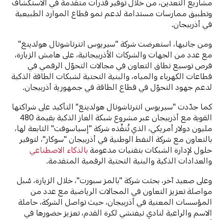
مشاريع التعدين، من خلال توفير قدرات متقدمة في الاستكشاف
وتطبيق ممارسات مستدامة لدعم نمو قطاع الموارد الطبيعية
في أذربيجان.
ومن جانبها، استعرضت شركة "سيريوس انترناشونال هولدينغ"
مع عدد من الجهات والشركات الأذربيجانية، على هامش الزيارة،
فرص توسيع نطاق التعاون في مجالات التحوّل الرقمي في
قطاعات الكهرباء والمياه، والبنية التحتية لشبكات الطاقة الذكية
لدعم جهود التحوّل في قطاع الطاقة في جمهورية أذربيجان.
كما جدّدت "سيريوس انترناشونال هولدينغ" التأكيد على شراكتها
القوية مع أذربيجان عبر مشروع شبكة الغاز الذكية بقيمة 480
مليون دولار أمريكي، الذي تُنفِّذه شركة "إسياسوفت" التابعة لها،
بالتعاون مع شركة النفط الوطنية في أذربيجان "سوكار"، لتوفير
حلول لإدارة الشبكات بتقنيات مدعومة
بالذكاء الاصطناعي
والعدادات الذكية والبنية التحتية الرقمية المتقدمة.
وعلى صعيد آخر، بحثت شركة "بالمز سبورت"، خلال الزيارة، سُبل
مواصلة تعزيز التعاون في المجالات الرياضية مع عدد من
المؤسسات المعنية في أذربيجان، حيث تواصل الشركة، حاملة
الاسم والراعية لنادي نيفتشي لكرة القدم، تعزيز حضورها في