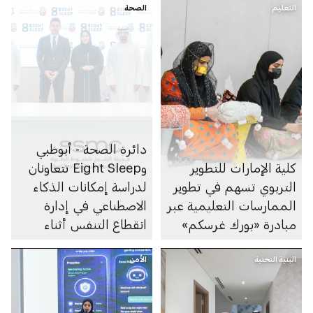
التعليم
الصحة
دائرة الصحة - أبوظبي
كلية الإمارات للتطوير
وEight Sleep تتعاونان
التربوي تسهم في تطوير
لدراسة إمكانات الذكاء
الممارسات التعليمية عبر
الاصطناعي في إدارة
مبادرة «بورك غرسكم»
انقطاع التنفس أثناء
النوم
البنية التحتية
الأمن