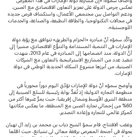
وأضاف سموّه: «إنَّ مشاركة دولة الإمارات في هذا المعرض
تعكس حِرص الدولة على تعزيز التعاون الاقتصادي مع الصين،
ودعم التواصل بين مجتمعي الأعمال، واستكشاف فرص جديدة
في مجالات التكنولوجيا، والطاقة النظيفة، والصناعة، والخدمات
اللوجستية».
وأكَّد سموّه أنَّ مبادرة «الحزام والطريق» تتوافق مع رؤية دولة
الإمارات في التنمية المستدامة والتنوُّع الاقتصادي، مشيراً إلى
أنَّ الدولة، منذ انضمامها إلى المبادرة في عام 2013، شهدت
تنفيذ عدد من المشاريع الاستراتيجية بالتعاون مع الشركات
الصينية، من أبرزها مشروع السكك الحديدية الوطني في دولة
الإمارات.
وأوضح سموّه أنَّ دولة الإمارات تؤدّي اليوم دوراً محورياً في
منظومة التجارة الدولية؛ إذ تُعَدُّ بوابة رئيسية للسلع الصينية إلى
منطقة الشرق الأوسط وشمال إفريقيا، حيث يمرُّ عبرها أكثر من
60% من إجمالي تجارة الصين مع المنطقة، ما يعكس مكانتها
كمركز عالمي للتجارة وإعادة التصدير.
وعقب الافتتاح، قام سموّ الشيخ ذياب بن محمد بن زايد آل نهيان
بجولة في أجنحة المعرض برفقة معالي لي تشيانغ، حيث اطّلعا