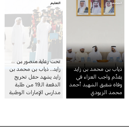
المجتمع
التعليم
تحت رعاية منصور بن
ذياب بن محمد بن زايد
زايد.. ذياب بن محمد بن
يقدِّم واجب العزاء في
زايد يشهد حفل تخريج
وفاة شقيق الشهيد أحمد
الدفعة الـ19 من طلبة
محمد الزيودي
مدارس الإمارات الوطنية
في مجمّعي أبوظبي
ومدينة محمد بن زايد