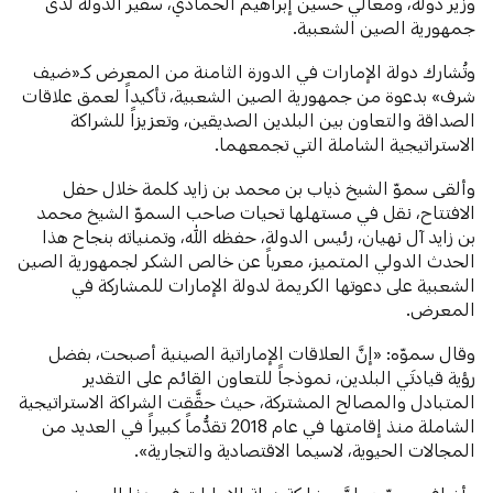
وزير دولة، ومعالي حسين إبراهيم الحمادي، سفير الدولة لدى
جمهورية الصين الشعبية.
وتُشارك دولة الإمارات في الدورة الثامنة من المعرض كـ«ضيف
شرف» بدعوة من جمهورية الصين الشعبية، تأكيداً لعمق علاقات
الصداقة والتعاون بين البلدين الصديقين، وتعزيزاً للشراكة
الاستراتيجية الشاملة التي تجمعهما.
وألقى سموّ الشيخ ذياب بن محمد بن زايد كلمة خلال حفل
الافتتاح، نقل في مستهلها تحيات صاحب السموّ الشيخ محمد
بن زايد آل نهيان، رئيس الدولة، حفظه الله، وتمنياته بنجاح هذا
الحدث الدولي المتميز، معرباً عن خالص الشكر لجمهورية الصين
الشعبية على دعوتها الكريمة لدولة الإمارات للمشاركة في
المعرض.
وقال سموّه: «إنَّ العلاقات الإماراتية الصينية أصبحت، بفضل
رؤية قيادتَي البلدين، نموذجاً للتعاون القائم على التقدير
المتبادل والمصالح المشتركة، حيث حقَّقت الشراكة الاستراتيجية
الشاملة منذ إقامتها في عام 2018 تقدُّماً كبيراً في العديد من
المجالات الحيوية، لاسيما الاقتصادية والتجارية».