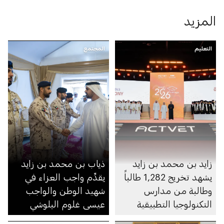
المزيد
التعليم
المجتمع
زايد بن محمد بن زايد
ذياب بن محمد بن زايد
يشهد تخريج 1,282 طالباً
يقدِّم واجب العزاء في
وطالبة من مدارس
شهيد الوطن والواجب
التكنولوجيا التطبيقية
عيسى غلوم البلوشي