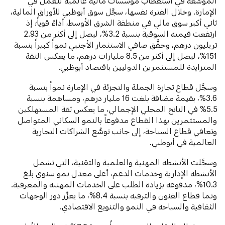
الموسَّعة في استقطاب مؤسسات مالية عالمية للعمل في
الإمارة. وخلال الفترة نفسها، سجَّل سوق أبوظبي للأوراق المالية،
ثاني أكبر سوق مالي في منطقة الشرق الأوسط، أداءً قوياً؛ إذ
ارتفعت قيمته السوقية بنسبة 3.2%، ليصل إلى أكثر من 2.93
تريليون درهم، وحقَّق صافي الاستثمار الأجنبي نمواً كبيراً بنسبة
151%، ليصل إلى أكثر من 8.5 مليارات درهم، ما يعكس الثقة
المتزايدة للمستثمرين الدوليين باقتصاد أبوظبي.
وسجَّل قطاع تجارة الجملة والتجزئة في الإمارة نمواً بنسبة
3.6%، بقيمة مضافة بلغت 16 مليار درهم، ومساهمة بنسبة
5.5% في الناتج المحلي الإجمالي، ما يعكس ثقة المستهلكين
والمستثمرين بهذا القطاع مدفوعاً بالنمو السكاني المتواصل
وتعافي قطاع السياحة، إلى جانب توسُّع الشراكات التجارية
العالمية في أبوظبي.
وسجَّلت الأنشطة المهنية والعلمية والتقنية، التي تشمل
الأنشطة الإدارية وخدمات الدعم، أعلى معدل نمو سنوي بلغ
10.3%، مدفوعة بزيادة الطلب على الخدمات المهنية والمعرفية.
ونما قطاع الفنون والترفيه بنسبة 8.4%، ما يعزِّز دور الوجهات
الثقافية والسياحة في النمو والتنويع الاقتصادي.