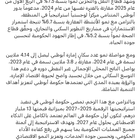
وشهد قطاع النقل والتخزين نمواً بنسبة 7.5% في الربع الأول من
عام 2025 مقارنة بالفترة نفسها من عام 2024، مدعوماً بدور
أبوظبي المتنامي مركزاً لوجستياً استراتيجياً في المنطقة،
بالتزامن مع نمو الأنشطة العقارية بنسبة 6.7% نتيجة استمرار
الاستثمارات في مشاريع التطوير السكني والتجاري. وحقَّق قطاع
الصحة نمواً بنسبة 5.2%، في إطار الجهود الحكومية لتحسين
جودة الحياة.
ومع مواصلة نمو عدد سكان إمارة أبوظبي ليصل إلى 4.14 ملايين
نسمة في عام 2024، مقارنةً بـ 3.8 ملايين نسمة في عام 2023،
يواصل الناتج المحلي الإجمالي غير النفطي دوره في دعم هذا
التوسع السكاني من خلال تجسيد واضح لحيوية اقتصاد الإمارة،
والرؤية بعيدة المدى التي تعتمدها حكومة أبوظبي لتعزيز أهداف
التنمية الشاملة.
وبالتزامن مع هذا الزخم، تمضي حكومة أبوظبي في تنفيذ
استراتيجيتها الرقمية 2025–2027 بميزانية قيمتها 13 مليار
درهم، لتكون أول حكومة في العالم تعتمد بالكامل على الذكاء
الاصطناعي بحلول عام 2027. وتهدف الاستراتيجية إلى أتمتة
جميع العمليات الحكومية بما يسهم في رفع كفاءة الأداء
الحكومي، وتحسين جودة الخدمات، وتعزيز النمو الاقتصادي