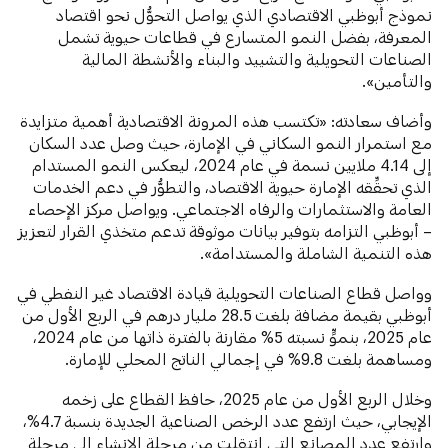
نموذج أبوظبي الاقتصادي الذي يواصل التحوُّل نحو اقتصاد
المعرفة، بفضل النمو المتسارع في قطاعات حيوية تشمل
الصناعات التحويلية والتشييد والبناء والأنشطة المالية
والتأمين».
وأضاف سعادته: «تكتسب هذه المرونة الاقتصادية أهمية متزايدة
مع استمرار النمو السكاني في الإمارة، حيث وصل عدد السكان
إلى 4.14 ملايين نسمة في عام 2024، ليعكس النمو المستدام
الذي تحقِّقه الإمارة حيوية الاقتصاد، والتطوُّر في دعم الخدمات
العامة والاستثمارات والرفاه الاجتماعي. ويواصل مركز الإحصاء
– أبوظبي التزامه بتوفير بيانات موثوقة تدعم متخذي القرار لتعزيز
هذه التنمية الشاملة والمستدامة».
وواصل قطاع الصناعات التحويلية قيادة الاقتصاد غير النفطي في
أبوظبي بقيمة مضافة بلغت 28.5 مليار درهم في الربع الأول من
عام 2025، بنموٍّ نسبته 5% مقارنة بالفترة ذاتها من عام 2024،
ومساهمة بلغت 9.8% في إجمالي الناتج المحلي للإمارة.
وخلال الربع الأول من عام 2025، حافظ القطاع على زخمه
الإيجابي، حيث ارتفع عدد الرخص الصناعية الجديدة بنسبة 4.7%،
وارتفع عدد المصانع التي انتقلت من مرحلة الإنشاء إلى مرحلة