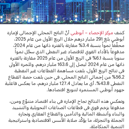
كشف
مركز الإحصاء – أبوظبي
أنَّ الناتج المحلي الإجمالي لإمارة
أبوظبي بلغ 291 مليار درهم خلال الربع الأول من عام 2025،
محقِّقاً نمواً بنسبة 3.4% مقارنة بالفترة ذاتها من عام 2024،
مدفوعاً بالأداء القوي للاقتصاد غير النفطي الذي سجَّل نمواً
سنوياً بنسبة 6.1% في الربع الأول من عام 2025 مقارنة بالفترة
ذاتها من عام 2024 ليصل إلى 163.6 مليار درهم. وللمرة الأولى
في نتائج الربع الأول، بلغت مساهمة القطاعات غير النفطية
56.2% من إجمالي الناتج المحلي، في حين بلغت حصة القطاع
النفطي 43.8%، أي ما يعادل 127.4 مليار درهم، ما يعكس فاعلية
جهود أبوظبي المستمرة لتنويع اقتصادها.
وتعكس هذه النتائج نجاح الإمارة في بناء اقتصاد متنوِّع ومرن،
مدفوعاً بزخم قوي في قطاعات الصناعات التحويلية والتشييد
والبناء وأنشطة المالية والتأمين والقطاع العقاري وتجارة
الجملة والتجزئة، ما يؤكِّد صلابة الأسس الاقتصادية واستراتيجية
التنمية المتكاملة.