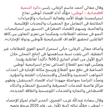
وقال معالي أحمد جاسم الزعابي، رئيس
دائرة التنمية
الاقتصادية – أبوظبي
: «يؤكِّد أداء اقتصاد أبوظبي نجاح
استراتيجيتنا طويلة الأمد وفعالية السياسات والإجراءات
الملائمة في التعامل مع المتغيرات والتحديات الإقليمية
والعالمية. ويسهم (اقتصاد الصقر) في التنسيق بين استراتيجيات
النمو في مختلف القطاعات، وتمكيننا من تعزيز التعاون بين كافة
الفاعلين لتحقيق الأهداف الاستراتيجية لأبوظبي ودولة الإمارات».
وأضاف معالي الزعابي: «يأتي استمرار النمو القوي للقطاعات غير
النفطية، التي بلغت نسبة مساهمتها في الناتج المحلي خلال
الربع الأول من العام الجاري 56.2%، تأكيداً لفاعلية رؤيتنا.
وتعكس قوة نمو القطاع الصناعي نجاح استراتيجية أبوظبي
الصناعية في دفع نمو القطاع وترسيخ مكانة الإمارة في اجتذاب
المواهب المتميزة والأعمال والاستثمارات القيّمة والمؤثرة.
ونجدِّد التزامنا بمواصلة جهودنا لبناء اقتصاد المستقبل، وتطوير
مراكز عالمية للخدمات المصرفية والتصنيع المتقدِّم والذكاء
الاصطناعي والتجارة والخدمات اللوجستية والطاقة الجديدة».
وقال سعادة عبدالله غريب القمزي، المدير العام لمركز الإحصاء
– أبوظبي: «تؤكِّد نتائج الربع الأول من عام 2025 مرونة ونضج