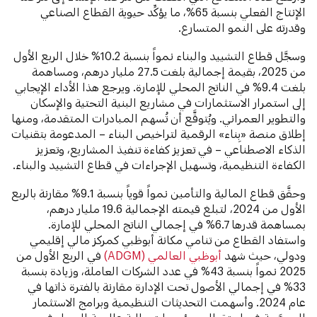
الإنتاج الفعلي بنسبة 65%، ما يؤكِّد حيوية القطاع الصناعي
وقدرته على النمو المتسارع.
وسجَّل قطاع التشييد والبناء نمواً بنسبة 10.2% خلال الربع الأول
من 2025، بقيمة إجمالية بلغت 27.5 مليار درهم، ومساهمة
بلغت 9.4% في الناتج المحلي للإمارة. ويرجع هذا الأداء الإيجابي
إلى استمرار الاستثمارات في مشاريع البنية التحتية والإسكان
والتطوير العمراني. ويُتوقَّع أن تُسهم المبادرات المتقدمة، ومنها
إطلاق منصة «بِناء» الرقمية لتراخيص البناء – المدعومة بتقنيات
الذكاء الاصطناعي – في تعزيز كفاءة تنفيذ المشاريع، وتعزيز
الكفاءة التنظيمية، وتسهيل الإجراءات في قطاع التشييد والبناء.
وحقَّق قطاع المالية والتأمين نمواً قوياً بنسبة 9.1% مقارنة بالربع
الأول من 2024، لتبلغ قيمته الإجمالية 19.6 مليار درهم،
بمساهمة قدرها 6.7% في إجمالي الناتج المحلي للإمارة.
واستفاد القطاع من تنامي مكانة أبوظبي كمركز مالي إقليمي
ودولي، حيث شهد
أبوظبي العالمي (ADGM)
في الربع الأول من
2025 نمواً بنسبة 43% في عدد الشركات العاملة، وزيادة بنسبة
33% في إجمالي الأصول تحت الإدارة مقارنة بالفترة ذاتها في
عام 2024. وأسهمت التحديثات التنظيمية وبرامج الاستثمار