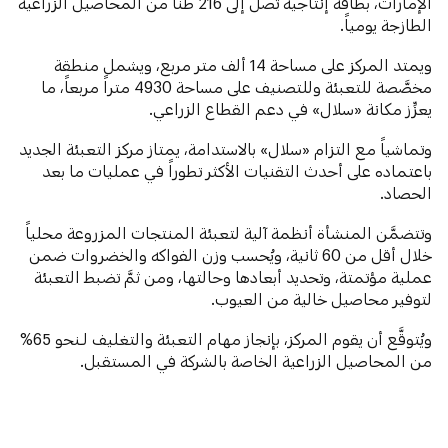
الإمارات، بطاقة إنتاجية تصل إلى 216 طناً من المحاصيل الزراعية
الطازجة يومياً.
ويمتد المركز على مساحة 14 ألف متر مربع، ويشمل منطقة
مخصَّصة للتعبئة وللتصنيف على مساحة 4930 متراً مربعاً، ما
يعزِّز مكانة «سلال» في دعم القطاع الزراعي.
وتماشياً مع التزام «سلال» بالاستدامة، يمتاز مركز التعبئة الجديد
باعتماده على أحدث التقنيات الأكثر تطوراً في عمليات ما بعد
الحصاد.
وتتضمَّن المنشأة أنظمة آلية لتعبئة المنتجات المزروعة محلياً
خلال أقل من 60 ثانية، ويُحسب وزن الفواكه والخضروات ضمن
عملية مؤتمتة، وتحديد أبعادها وحالتها، ومن ثمَّ تضبط التعبئة
لتوفير محاصيل خالية من العيوب.
ويُتوقَّع أن يقوم المركز، بإنجاز مهام التعبئة والتغليف لـنحو 65%
من المحاصيل الزراعية الخاصة بالشركة في المستقبل.