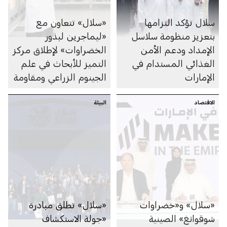
سلال تؤكد التزامها
«سلال» تتعاون مع
بتعزيز منظومة سلاسل
«ليماجرين لبذور
الإمداد ودعم الأمن
الخضراوات» لإطلاق مركز
الغذائي المستدام في
التميز للأبحاث في علم
الإمارات
الجينوم الزراعي ومقاومة
الظروف المناخية (ARC-
الاقتصاد
البيئة
GEN)
«سلال» و«خضراوات
«سلال» تطلق مبادرة
شوقوانغ» الصينية
«جولة الاستكشاف