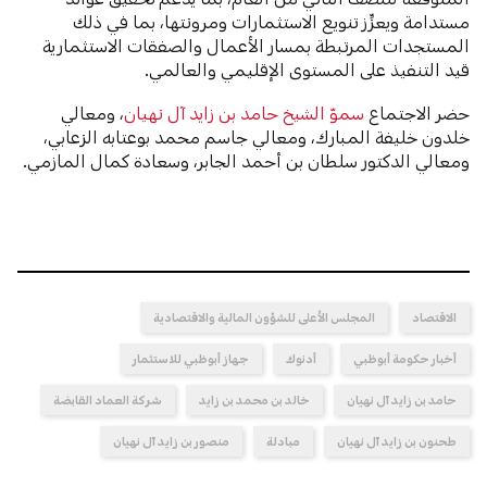
مستدامة ويعزِّز تنويع الاستثمارات ومرونتها، بما في ذلك
المستجدات المرتبطة بمسار الأعمال والصفقات الاستثمارية
قيد التنفيذ على المستوى الإقليمي والعالمي.
حضر الاجتماع
سموّ الشيخ حامد بن زايد آل نهيان
، ومعالي
خلدون خليفة المبارك، ومعالي جاسم محمد بوعتابه الزعابي،
ومعالي الدكتور سلطان بن أحمد الجابر، وسعادة كمال المازمي.
الاقتصاد
المجلس الأعلى للشؤون المالية والاقتصادية
أخبار حكومة أبوظبي
أدنوك
جهاز أبوظبي للاستثمار
حامد بن زايد آل نهيان
خالد بن محمد بن زايد
شركة العماد القابضة
طحنون بن زايد آل نهيان
مبادلة
منصور بن زايد آل نهيان