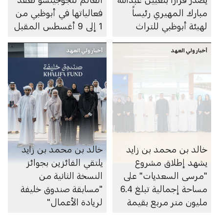
مبارك المهيري رئيساً
فعالياتها في أبوظبي من
لهيئة أبوظبي للتراث
1 إلى 9 أغسطس المقبل
أخبار ولي العهد
أخبار ولي العهد
خالد بن محمد بن زايد
خالد بن محمد بن زايد
يشهد إطلاق مشروع
يلتقي الفائزين بجوائز
"مرسى السعديات" على
النسخة الثانية من
مساحة إجمالية تبلغ 6.4
"مسابقة صندوق خليفة
مليون متر مربع بقيمة
لريادة الأعمال"
100 مليار درهم