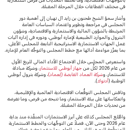
في مختلف القطاعات خلال المرحلة المقبلة.
وأشار سموّ الشيخ طحنون بن زايد آل نهيان إلى أهمية دور
المجلس في مراجعة وتطوير واعتماد السياسات العامة
المرتبطة بالشؤون المالية والاستثمارية والاقتصادية، وشؤون
البترول والموارد الطبيعية لإمارة أبوظبي، ودوره في إدارة آليات
عمل الجهات الاستثمارية الاستراتيجية التابعة للمجلس الأعلى،
بما يعزِّز مواءمة أدائها مع خطط المجلس والتوجُّه العام للإمارة.
واستعرض المجلس خلال الاجتماع الأداء المالي للربع الأول
من عام 2026 لكلٍّ من
جهاز أبوظبي للاستثمار
، وشركة مبادلة
للاستثمار، و
شركة العماد القابضة (لِعماد)
، وشركة بترول أبوظبي
الوطنية (
أدنوك
).
وناقش المجلس التوقُّعات الاقتصادية العالمية والإقليمية،
وانعكاساتها على بيئة الاستثمار، وما تتيحه من فرص، وما تفرضه
من تحديات خلال المرحلة المقبلة.
واطَّلع المجلس كذلك على أبرز الاستثمارات المنفَّذة منذ بداية
عام 2026 وحتى الآن، فضلاً عن التوجُّهات والخطط الاستثمارية
المتوقّعة للنصف الثاني من العام، بما يدعم تحقيق عوائد