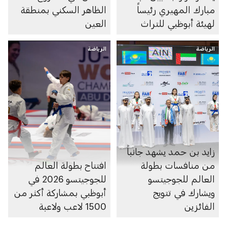
مبارك المهيري رئيساً
الظاهر السكني بمنطقة
لهيئة أبوظبي للتراث
العين
الرياضة
الرياضة
زايد بن حمد يشهد جانباً
من منافسات بطولة
افتتاح بطولة العالم
العالم للجوجيتسو
للجوجيتسو 2026 في
ويشارك في تتويج
أبوظبي بمشاركة أكثر من
الفائزين
1500 لاعب ولاعبة