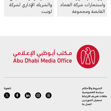
واستثمارات شركة العماد
واﻟﺸﺮﻳﻚ اﻹداري ﻟﺸﺮﻛﺔ
القابضة ومجموعة
ﻟﻮﻧﯿﺖ
أبوظبي التنموية القابضة
الشروط والأحكام
تابعونا
سياسة الخصوصية
ملفات تعريف الارتباط
تسجيل الموردين
اتصل بنا