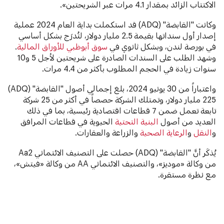
الاكتتاب الزائد بمقدار 4.1 مرات عبر الشريحتين».
وكانت "القابضة" (ADQ) قد استكملت بداية العام 2024 عملية
إصدار أول سنداتها بقيمة 2.5 مليار دولار، لتُدرَج بشكل أساسي
في بورصة لندن، وبشكل ثانوي في
سوق أبوظبي للأوراق المالية
.
وشهد الطلب على السندات الصادرة على شريحتين لأجل 5 و10
سنوات زيادة في الحجم المطلوب بأكثر من 4.4 مرات.
واعتباراً من 30 يونيو 2024، بلغ إجمالي أصول "القابضة" (ADQ)
225 مليار دولار، وتمتلك الشركة حصصاً في أكثر من 25 شركة
تابعة تعمل ضمن 7 قطاعات اقتصادية رئيسية، بما في ذلك
العديد من أصول
البنية التحتية
الحيوية في قطاعات المرافق
و
النقل
و
الرعاية الصحية
والزراعة والعقارات.
يُذكَر أنَّ "القابضة" (ADQ) حصلت على التصنيف الائتماني Aa2
من وكالة «موديز»، والتصنيف الائتماني AA من وكالة «فيتش»،
مع نظرة مستقرة.