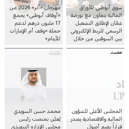
سوق أبوظبي للأوراق
مهرجان «أثر» 2026 من
المالية يتعاون مع بورصة
«أوقاف أبوظبي» يجمع
عمّان لإطلاق التشغيل
17 مليون درهم لدعم
الرسمي للربط الإلكتروني
حملة «وقف أم الإمارات
بين السوقين من خلال
للأيتام»
منصة «تبادل»
الاقتصاد
الاقتصاد
المجلس الأعلى للشؤون
ﻣﺤﻤﺪ حسن اﻟﺴﻮﻳﺪي
المالية والاقتصادية يصدر
يُعيَّن ﺑﻤﻨﺼﺐ رﺋﯿﺲ
قراراً بضم أصول
ﻣﺠﻠﺲ اﻹدارة اﻟﺘﻨﻔﯿﺬي