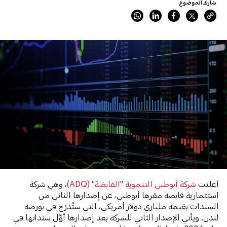
شارك الموضوع
أعلنت
شركة أبوظبي التنموية "القابضة" (ADQ)
، وهي شركة
استثمارية قابضة مقرها أبوظبي، عن إصدارها الثاني من
السندات بقيمة ملياري دولار أمريكي، التي ستُدرَج في بورصة
لندن. ويأتي الإصدار الثاني للشركة بعد إصدارها أوَّل سنداتها في