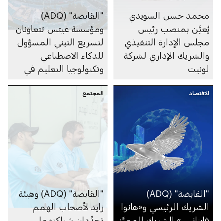
ﻣﺤﻤﺪ حسن اﻟﺴﻮﻳﺪي
"القابضة" (ADQ)
يُعيَّن ﺑﻤﻨﺼﺐ رﺋﯿﺲ
ومؤسسة غيتس تتعاونان
ﻣﺠﻠﺲ اﻹدارة اﻟﺘﻨﻔﯿﺬي
لتسريع التبني المسؤول
واﻟﺸﺮﻳﻚ اﻹداري ﻟﺸﺮﻛﺔ
للذكاء الاصطناعي
ﻟﻮﻧﯿﺖ
وتكنولوجيا التعليم في
إفريقيا جنوب الصحراء
الاقتصاد
المجتمع
الكبرى
"القابضة" (ADQ)
"القابضة" (ADQ) وهيئة
الشريك الرئيسي و«هانوا
زايد لأصحاب الهمم
فاينانس» الشريك المميَّز
تجدِّدان شراكتهما