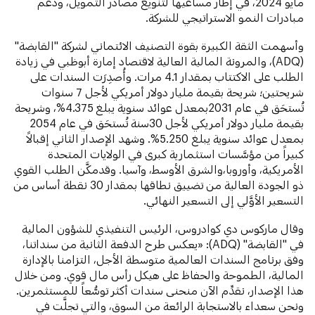
مايو 2024، في إطار مساعيها لتنويع مصادر التمويل، ودعم
مبادرات النمو الاستراتيجي للشركة.
وأسهمت الثقة الكبيرة بقوة التصنيف الائتماني لشركة "القابضة"
(ADQ)، والمرونة المالية العالية لاقتصاد إمارة أبوظبي في زيادة
الطلب على الاكتتاب بمقدار 4.1 مرات. وأُصدِرَت السندات على
شريحتين؛ شريحة بقيمة مليار دولار أمريكي لأجل 7 سنوات
تُستحَق في عام 2031بمعدل عوائد سنوية يبلغ 4.375%، وشريحة
بقيمة مليار دولار أمريكي لأجل 30سنة تُستحَق في عام 2054
بمعدل عوائد سنوية يبلغ 5.250%. وشهد الإصدار الثاني إقبالاً
كبيراً من مؤسَّسات استثمارية كبرى في الولايات المتحدة
الأمريكية، وأوروبا،والشرق الأوسط، وآسيا. وقدمكَّن الطلب القوي
ذو الجودة العالية من تضييق نطاقها بمقدار 30 نقطة أساس من
التسعير الأوَّلي إلى التسعير النهائي.
وقال ماركوس دي كوادروس، الرئيس التنفيذي للشؤون المالية
في "القابضة" (ADQ): «يعكس طرح الدفعة الثانية من سنداتنا،
وفق برنامج السندات العالمية متوسطة الأجل، التزامنا بالإدارة
المالية، الطموحة والحفاظ على هيكل رأس مال قوي. ومن خلال
هذا الإصدار، نقدِّم الآن منحنى سندات أكثر توسُّعاً للمستثمرين.
ونحن سعداء بالاستجابة الرائعة من السوق، والتي تجلَّت في