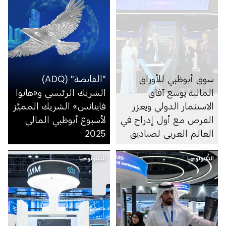
سوق أبوظبي للأوراق
"القابضة" (ADQ)
المالية يوسع آفاق
الشريك الرئيسي و«هانوا
الاستثمار الدولي ويعزز
فاينانس» الشريك المميَّز
الفرص مع أول إدراج في
لأسبوع أبوظبي المالي
العالم العربي لصناديق
2025
الاستثمار المتداولة
التكنولوجيا
المسجلة في الولايات
التكنولوجيا
المتحدة