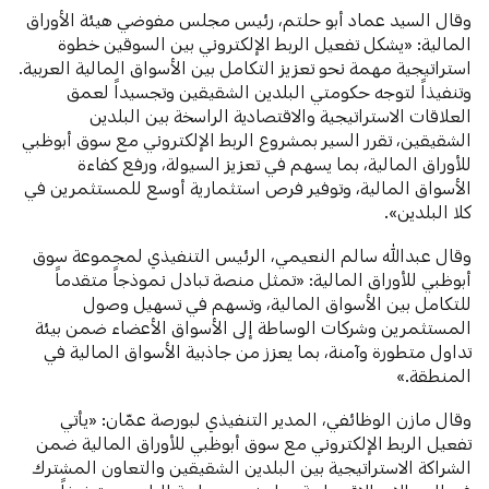
وقال السيد عماد أبو حلتم، رئيس مجلس مفوضي هيئة الأوراق
المالية: «يشكل تفعيل الربط الإلكتروني بين السوقين خطوة
استراتيجية مهمة نحو تعزيز التكامل بين الأسواق المالية العربية.
وتنفيذاً لتوجه حكومتي البلدين الشقيقين وتجسيداً لعمق
العلاقات الاستراتيجية والاقتصادية الراسخة بين البلدين
الشقيقين، تقرر السير بمشروع الربط الإلكتروني مع سوق أبوظبي
للأوراق المالية، بما يسهم في تعزيز السيولة، ورفع كفاءة
الأسواق المالية، وتوفير فرص استثمارية أوسع للمستثمرين في
كلا البلدين».
وقال عبدالله سالم النعيمي، الرئيس التنفيذي لمجموعة سوق
أبوظبي للأوراق المالية: «تمثل منصة تبادل نموذجاً متقدماً
للتكامل بين الأسواق المالية، وتسهم في تسهيل وصول
المستثمرين وشركات الوساطة إلى الأسواق الأعضاء ضمن بيئة
تداول متطورة وآمنة، بما يعزز من جاذبية الأسواق المالية في
المنطقة.»
وقال مازن الوظائفي، المدير التنفيذي لبورصة عمّان: «يأتي
تفعيل الربط الإلكتروني مع سوق أبوظبي للأوراق المالية ضمن
الشراكة الاستراتيجية بين البلدين الشقيقين والتعاون المشترك