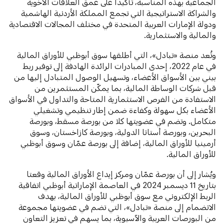
الجماعية بهذه المناسبة، تأكيداً على عمق العلاقات الأخوية
والشراكة الاستراتيجية التي تجمع المملكة الأردنية الهاشمية
ودولة الإمارات العربية المتحدة في مختلف المجالات الاقتصادية
والمالية والاستثمارية.
وتُعد منصة «تبادل»، التي أطلقها سوق أبوظبي للأوراق المالية
في عام 2022، إحدى المبادرات الرائدة الهادفة إلى توفير ربط
بيني بين الأسواق الأعضاء، وتسهيل الوصول المتبادل إليها من
قبل شركات الوساطة المالية، بما يمكّن المستثمرين من
الاستفادة من الفرص الاستثمارية المتاحة والتداول في الأسواق
الأعضاء بكل سهولة وكفاءة ضمن إطار تنظيمي وتشغيلي
متكامل. وتضم في عضويتها كلا من بورصة مسقط، وبورصة
البحرين، وبورصة أستانا الدولية، وبورصة كازاخستان، وسوق
أرمينيا للأوراق المالية، إضافة إلى بورصة عمّان وسوق أبوظبي
للأوراق المالية.
ويُشار إلى أن بورصة عمّان ومركز إيداع الأوراق المالية وقعتا
بتاريخ 11 ديسمبر 2024 في العاصمة الإماراتية أبوظبي اتفاقية
الربط الإلكتروني مع سوق أبوظبي للأوراق المالية، بهدف
الانضمام إلى منصة «تبادل»، التي تضم في عضويتها مجموعة
من البورصات العربية والآسيوية، بما يسهم في تعزيز التعاون