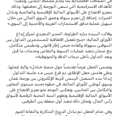
في المجالات الاقتصادية بما يخدم مصلحة البلدين، وتنفيذاً
للأهداف الاستراتيجية التي تسعى البورصة إلى تحقيقها، وذلك
بتعزيز الانفتاح على الأسواق المالية الإقليمية والعالمية وتبادل
الخبرات، إضافة إلى تعزيز سيولة وعمق السوق المالي من خلال
تسهيل عملية تدفق الاستثمارات العربية والأجنبية إلى السوق.»
وقالت السيدة سارة الطراونة، المدير التنفيذي لمركز إيداع
الأوراق المالية: «يتيح تفعيل الاتفاقية للمستثمرين التداول بين
السوقين بسهولة وكفاءة ضمن إطار قانوني وتنظيمي متكامل،
مع ضمان تنفيذ عمليات التسوية والتقاص وخدمات ما قبل
وبعد التداول بأعلى درجات الدقة والموثوقية».
وتضمن الحفل عرضاً تقديمياً حول منصة «تبادل» وآلية عملها.
وعلى هامش حفل الإطلاق، تم قرع جرس بدء جلسة التداول
إيذاناً ببدء التشغيل الرسمي للربط الإلكتروني بين بورصة عمان
وسوق أبوظبي للأوراق المالية، في خطوة تجسد مستوى التعاون
والتكامل بين الجانبين، وتعكس التوجه نحو تعزيز الانفتاح على
الأسواق المالية الإقليمية وتطوير البنية التحتية الرقمية لأسواق
رأس المال، وتخلل ذلك تنفيذ أول صفقة بين الطرفين.
وفي ختام الحفل، تم تبادل الدروع التذكارية والتقاط الصور