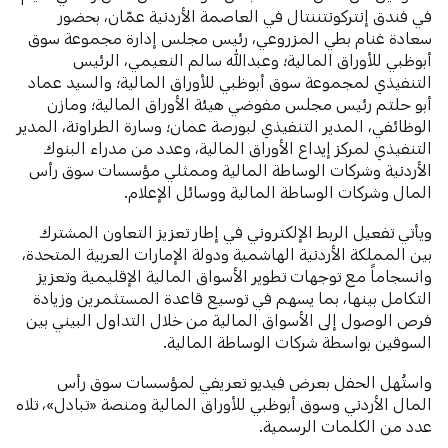
في فندق إنتركونتننتال في العاصمة الأردنية عمّان، بحضور
سعادة غنام بطي المزروعي، رئيس مجلس إدارة مجموعة سوق
أبوظبي للأوراق المالية؛ وعبدالله سالم النعيمي، الرئيس
التنفيذي لمجموعة سوق أبوظبي للأوراق المالية؛ والسيد عماد
أبو حلتم رئيس مجلس مفوضي هيئة الأوراق المالية؛ ومازن
الوظائفي، المدير التنفيذي لبورصة عمان؛ وسارة الطراونة، المدير
التنفيذي لمركز إيداع الأوراق المالية، وعدد من مدراء البنوك
الأردنية وشركات الوساطة المالية وممثلي مؤسسات سوق رأس
المال وشركات الوساطة المالية ووسائل الإعلام.
ويأتي تفعيل الربط الإلكتروني في إطار تعزيز التعاون المشترك
بين المملكة الأردنية الهاشمية ودولة الإمارات العربية المتحدة،
وانسجاماً مع توجهات تطوير الأسواق المالية الإقليمية وتعزيز
التكامل بينها، بما يسهم في توسيع قاعدة المستثمرين وزيادة
فرص الوصول إلى الأسواق المالية من خلال التداول البيني بين
السوقين بواسطة شركات الوساطة المالية.
واستُهل الحفل بعرض فيديو تعريفي لمؤسسات سوق رأس
المال الأردني وسوق أبوظبي للأوراق المالية ومنصة «تبادل»، تلاه
عدد من الكلمات الرسمية.