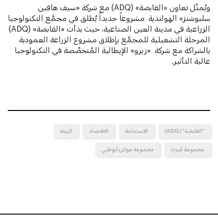
ويُمثّل تعاون «القابضة» (ADQ) مع شركة «سيف هافين
سليوشنز» الهولندية مشروعاً جديداً يُطلق في مجمَّع التكنولوجيا
الزراعية في مدينة العين الصناعية، حيث بدأت «القابضة» (ADQ)
المرحلة التشغيلية للمجمَّع بإطلاق مشروع الزراعة العمودية
بالشراكة مع شركة «زيرو» الإيطالية المُتخصِّصة في التكنولوجيا
عالية التأثير.
"القابضة" (ADQ)
الاستدامة
الاقتصاد
البيئة
مجموعة كيزاد
مجموعة موانئ أبوظبي