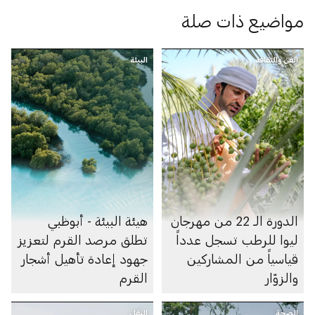
مواضيع ذات صلة
الفن والثقافة
البيئة
الدورة الـ 22 من مهرجان
هيئة البيئة - أبوظبي
ليوا للرطب تسجل عدداً
تطلق مرصد القرم لتعزيز
قياسياً من المشاركين
جهود إعادة تأهيل أشجار
والزوّار
القرم
الصحة
النقل