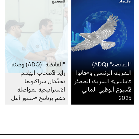
الاقتصاد
المجتمع
الكبرى
"القابضة" (ADQ)
"القابضة" (ADQ) وهيئة
الشريك الرئيسي و«هانوا
زايد لأصحاب الهمم
فاينانس» الشريك المميَّز
تجدِّدان شراكتهما
لأسبوع أبوظبي المالي
الاستراتيجية لمواصلة
2025
دعم برنامج «جسور أمل
القابضة»