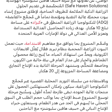
أبوظبي، عن تعاونها مع شركة «سيف هافين سليوشنز» الهولندية
(Safe Haven Solutions) المُتخصِّصة في تقديم الحلول
الزراعية الذكية الملائمة للظروف المناخية، لإطلاق مشروع إنشاء
بيوت محميَّة عالية التقنية ومؤتمتة تماماً في مُجمَّع «القابضة»
(ADQ) للتكنولوجيا الزراعية المتطوِّر في «
كيزاد
» على مساحة
تبلغ 10 هكتار، بهدف زيادة المحاصيل الغذائية المستدامة
وتعزيز الأمن الغذائي في دولة الإمارات العربية المتحدة
وصُمَّم المشروع بما يتوافق مع مفاهيم
الاستدامة
، حيث تعمل
البيوت الزراعية المحمية بنظام تبريد فعَّال يُقلّل الانبعاثات
الكربونية، ويحدُّ من استهلاك المياه، ما يُتيح زراعة محصولَي
الطماطم والخيار على مدار العام في بيئة خالية من الكربون،
وخاضعة للتحكُّم، وستشهد المرحلة الثانية بدء الإنتاج التجاري
ومضاعفة المساحة المزروعة إلى 20 هكتار.
وبالاستفادة من سلسلة التوريد المحلية القصيرة عبر مُجمَّع
التكنولوجيا الزراعية، سيكون بإمكان المستهلكين الحصول على
منتجات عالية الجودة، تبقى طازجة لمدَّة أطول. وستُتيح مرحلة
توسيع المشروع ضبط الإنتاج، بما يواكب حجم الطلب في السوق
المحلي ما يُسهم في الحد من هدر الطعام. وسيتعاون خبراء
الإنتاج النباتي في «سيف هافين سليوشنز» مع الباحثين