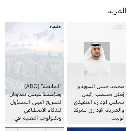
المزيد
الاقتصاد
الاقتصاد
ﻣﺤﻤﺪ حسن اﻟﺴﻮﻳﺪي
"القابضة" (ADQ)
يُعيَّن ﺑﻤﻨﺼﺐ رﺋﯿﺲ
ومؤسسة غيتس تتعاونان
ﻣﺠﻠﺲ اﻹدارة اﻟﺘﻨﻔﯿﺬي
لتسريع التبني المسؤول
واﻟﺸﺮﻳﻚ اﻹداري ﻟﺸﺮﻛﺔ
للذكاء الاصطناعي
ﻟﻮﻧﯿﺖ
وتكنولوجيا التعليم في
إفريقيا جنوب الصحراء