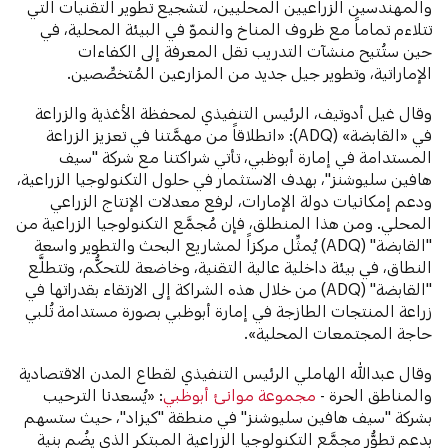
والمهندسين الزراعيين المحليين، لتشجيع تطوير التقنيات التي
تتلاءم تماماً مع ظروف المناخ والنموّ في البيئة المحلية، في
حين ستُتيح منشآت التدريب نقل المعرفة إلى الكفاءات
الإماراتية، وتطوير جيل جديد من المزارعين المُتخصِّصين.
وقال غيل أدوتيف، الرئيس التنفيذي لمحفظة الأغذية والزراعة
في «القابضة» (ADQ): «انطلاقاً من مهمَّتنا في تعزيز الزراعة
المستدامة في إمارة أبوظبي، تأتي شراكتنا مع شركة "سيف
هافين سليوشنز"، بهدف الاستثمار في حلول التكنولوجيا الزراعية،
ودعم إمكانيات دولة الإمارات، لرفع معدلات الإنتاج الزراعي
المحلي. ومن هذا المنطلق، فإن مُجمَّع التكنولوجيا الزراعية من
"القابضة" (ADQ) يُمثِّل مركزاً لمشاريع البحث والتطوير واسعة
النطاق، في بيئة داخلية عالية التقنية، وخاضعة للتحكُّم، وتتطلَّع
"القابضة" (ADQ) من خلال هذه الشراكة إلى الارتقاء بقدراتها في
زراعة المنتجات الطازجة في إمارة أبوظبي بصورة مستدامة تُلبي
حاجة المجتمعات المحلية».
وقال عبدالله الهاملي الرئيس التنفيذي لقطاع المدن الاقتصادية
والمناطق الحرة -
مجموعة موانئ أبوظبي
: «يُسعدنا الترحيب
بشركة "سيف هافين سليوشنز" في منطقة "كيزاد"، حيث ستسهم
بدعم تطوُّر مجمَّع التكنولوجيا الزراعية المبتكر الذي يضُم بنية