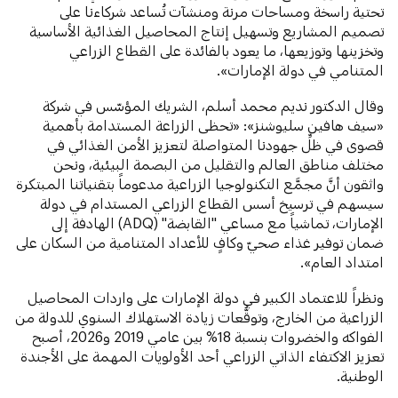
تحتية راسخة ومساحات مرنة ومنشآت تُساعد شركاءنا على
تصميم المشاريع وتسهيل إنتاج المحاصيل الغذائية الأساسية
وتخزينها وتوزيعها، ما يعود بالفائدة على القطاع الزراعي
المتنامي في دولة الإمارات».
وقال الدكتور نديم محمد أسلم، الشريك المؤسّس في شركة
«سيف هافين سليوشنز»: «تحظى الزراعة المستدامة بأهمية
قصوى في ظلِّ جهودنا المتواصلة لتعزيز الأمن الغذائي في
مختلف مناطق العالم والتقليل من البصمة البيئية، ونحن
واثقون أنَّ مجمَّع التكنولوجيا الزراعية مدعوماً بتقنياتنا المبتكرة
سيسهم في ترسيخ أسس القطاع الزراعي المستدام في دولة
الإمارات، تماشياً مع مساعي "القابضة" (ADQ) الهادفة إلى
ضمان توفير غذاء صحيّ وكافٍ للأعداد المتنامية من السكان على
امتداد العام».
ونظراً للاعتماد الكبير في دولة الإمارات على واردات المحاصيل
الزراعية من الخارج، وتوقُّعات زيادة الاستهلاك السنوي للدولة من
الفواكه والخضروات بنسبة 18% بين عامي 2019 و2026، أصبح
تعزيز الاكتفاء الذاتي الزراعي أحد الأولويات المهمة على الأجندة
الوطنية.