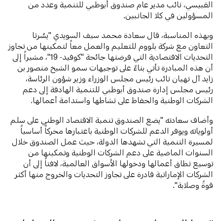
القبيسي، نائب مدير عام صندوق أبوظبي للتنمية وعدد من
المسؤولين في كلا الجانبين.
وبهذه المناسبة، قال سعادة محمد سيف السويدي "يسُرنا
التعاون مع شركة بلووم للتعليم والعمل معاً لتمكينها من تجاوز
التحديات الاقتصادية التي فرضتها جائحة "كوفيد- 19"، مشيراً إلى
أن هذه المبادرة تأتي بناءً على توجيهات سمو الشيخ منصور بن
زايد آل نهيان نائب رئيس مجلس الوزراء وزير شؤون الرئاسة،
رئيس مجلس إدارة صندوق أبوظبي للتنمية الهادفة إلى دعم
الشركات الوطنية والحفاظ على نشاطها واستدامة أعمالها.
وأضاف سعادته "يضع الصندوق تنمية الاقتصاد الوطني على سلم
أولوياته ويوفر الدعم للشركات الوطنية باعتبارها محركاً أساسياً
لمسيرة التنمية التي تشهدها الدولة، حيث عمل الصندوق خلال
السنوات الماضية على دعم الشركات الوطنية وتمكينها من
توسيع نطاق أعمالها ودخولها الأسواق العالمية، لافتاً إلى أن
الشركات الإماراتية قادرة على تجاوز التحديات والخروج منها أكثر
قوةً وصلابة".