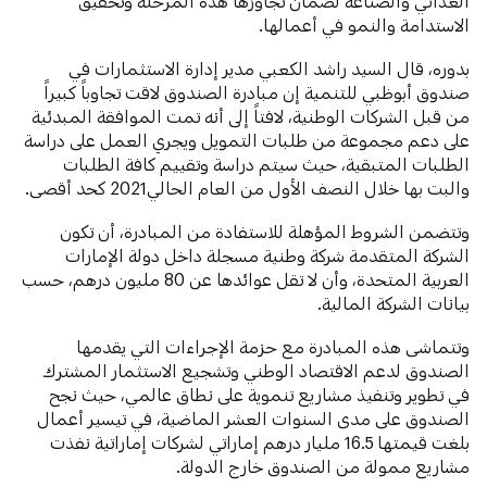
الغذائي والصناعة لضمان تجاوزها هذه المرحلة وتحقيق
الاستدامة والنمو في أعمالها.
بدوره، قال السيد راشد الكعبي مدير إدارة الاستثمارات في
صندوق أبوظبي للتنمية إن مبادرة الصندوق لاقت تجاوباً كبيراً
من قبل الشركات الوطنية، لافتاً إلى أنه تمت الموافقة المبدئية
على دعم مجموعة من طلبات التمويل ويجري العمل على دراسة
الطلبات المتبقية، حيث سيتم دراسة وتقييم كافة الطلبات
والبت بها خلال النصف الأول من العام الحالي2021 كحد أقصى.
وتتضمن الشروط المؤهلة للاستفادة من المبادرة، أن تكون
الشركة المتقدمة شركة وطنية مسجلة داخل دولة الإمارات
العربية المتحدة، وأن لا تقل عوائدها عن 80 مليون درهم، حسب
بيانات الشركة المالية.
وتتماشى هذه المبادرة مع حزمة الإجراءات التي يقدمها
الصندوق لدعم الاقتصاد الوطني وتشجيع الاستثمار المشترك
في تطوير وتنفيذ مشاريع تنموية على نطاق عالمي، حيث نجح
الصندوق على مدى السنوات العشر الماضية، في تيسير أعمال
بلغت قيمتها 16.5 مليار درهم إماراتي لشركات إماراتية نفذت
مشاريع ممولة من الصندوق خارج الدولة.