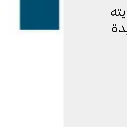
يته
دة