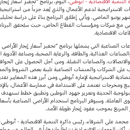
 التنمية الاقتصادية - أبوظبي
، اليوم، برنامج "تحفيز أسعار إيجا
ت الاستراتيجية لدعم الأعمال والذي يُعد جزءاً من استراتيجية
ر يونيو الماضي. ويأتي إطلاق البرنامج بناءً على دراسة تحليل
بي مع شركات ومؤسسات القطاع الخاص، حيث سيُحقق البرنا
عات الاقتصادية.
ت الصناعية التي يشملها برنامج "تحفيز أسعار إيجار الأراضي
لصناعات الغذائية، والطاقة، والرعاية الصحية، وصناعة الأدوية ال
لاتصالات، والصناعات الثقيلة. ومن أجل الحصول على الحوافز و
جب على الشركات والمنشآت الصناعية تلبية بعض الشروط والمعا
تصادية الاستراتيجية لإمارة أبوظبي ومن أبرز هذه المعايير تق
يع ومخرجات تعتمد على الاستدامة في ممارسة الأعمال، بالإضا
كنولوجية الحديثة وتعزيز جهود التوطين وتطبيق خطط تستهدف ت
المربع بموجب عقود إيجار طويلة الأمد.
حمد علي الشرفاء، رئيس دائرة التنمية الاقتصادية - أبوظبي: "
أكثر الوجهات الاقتصادية نشاطاً وازدهاراً في العالم عبر مواصل