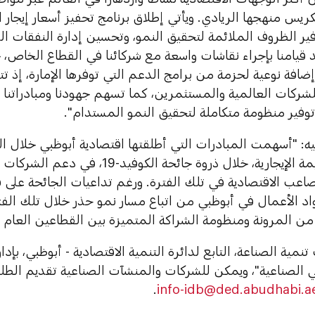
يس منهجها الريادي. ويأتي إطلاق برنامج تحفيز أسعار إيجار 
ير الظروف الملائمة لتحقيق النمو، وتحسين إدارة النفقات ال
د قيامنا بإجراء نقاشات واسعة مع شركائنا في القطاع الخاص، ج
افة نوعية لحزمة من برامج الدعم التي توفرها الإمارة، إذ ت
لشركات العالمية والمستثمرين، كما تسهم جهودنا ومبادراتنا 
توفير منظومة متكاملة لتحقيق النمو المستدام".
: "أسهمت المبادرات التي أطلقتها اقتصادية أبوظبي خلال الف
استرداد القيمة الإيجارية، خلال ذروة جائحة 
اعب الاقتصادية في تلك الفترة. ورغم تداعيات الجائحة على 
اد الأعمال في أبوظبي من اتباع مسار نمو حذر خلال تلك الفت
ن المرونة ومنظومة الشراكة المتميزة بين القطاعين العام و
نمية الصناعة، التابع لدائرة التنمية الاقتصادية - أبوظبي، بإدا
ي الصناعية"، ويمكن للشركات والمنشآت الصناعية تقديم الطلبا
.
info-idb@ded.abudhabi.a