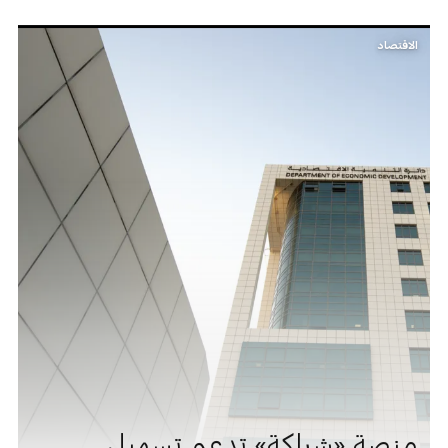
الاقتصاد
منصة «شراكة» تدعم تسهيل