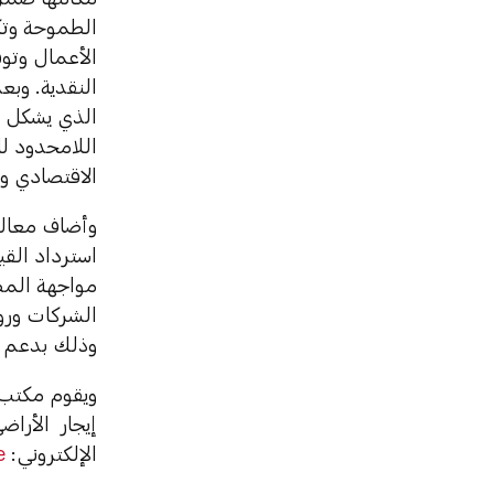
الطموحة وتكر
الأعمال وتوف
النقدية. وبع
الذي يشكل إض
اللامحدود ل
الاقتصادي و
وأضاف معاليه
مواجهة المص
الشركات ورو
وذلك بدعم م
ويقوم مكتب ت
إيجار الأراض
الإلكتروني:
e