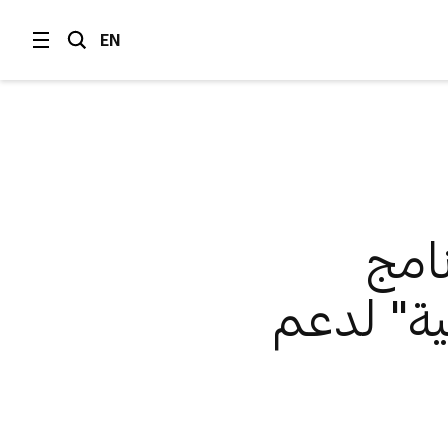
EN
امج
ية" لدعم