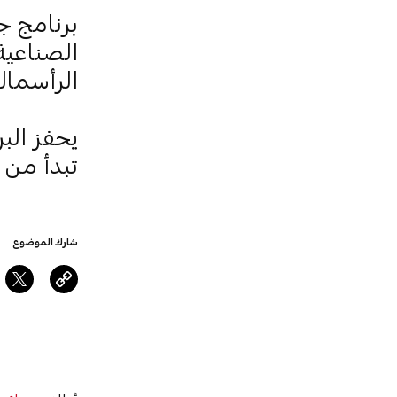
برنامج ج
الصناعية
الرأسمال
يحفز الب
تبدأ من
5 دراهم للمتر ا
شارك الموضوع