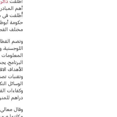
أطلقت
دائرة
أهم المبادرا
أُطلقت في شه
حكومة أبوظ
مختلف القطا
وتضم القطاعا
اللوجستية، وا
المعلومات وا
البرنامج، ي
الأهداف الاق
وتقنيات تصن
الوسائل الت
دراهم للمتر 
وقال معالي م
مكانتها ضمن 