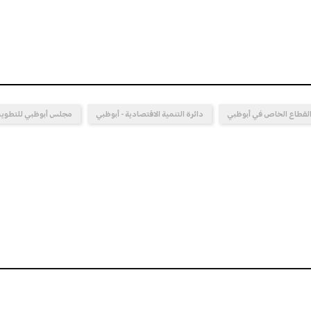
لقطاع الخاص في أبوظبي
دائرة التنمية الاقتصادية - أبوظبي
مجلس أبوظبي للتطوير