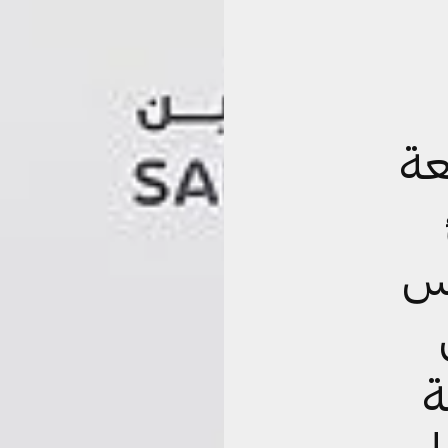
عة
وس
ة