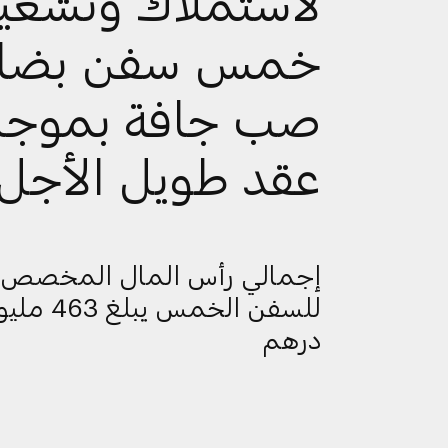
لاستملاك وتشغي
خمس سفن بضائ
صب جافة بموج
عقد طويل الأجل
إجمالي رأس المال المخصص
للسفن الخمس يبلغ 63
درهم