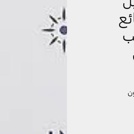
ل
ع
ب
4 مليون