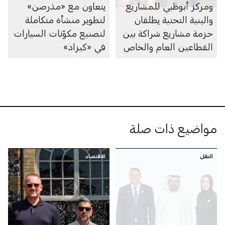
ومركز أبوظبي للمشاريع
يتعاون مع «مذرصن»
والبنية التحتية يطلقان
لتطوير منشأة متكاملة
حزمة مشاريع شراكة بين
لتصنيع مكوّنات السيارات
القطاعين العام والخاص
في «كيزاد»
بقيمة 55 مليار درهم
مواضيع ذات صلة
النقل
الاقتصاد