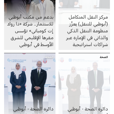
مركز النقل المتكامل
بدعم من مكتب أبوظبي
(أبوظبي للتنقل) يعزِّز
للاستثمار.. شركة «ذا روك
منظومة التنقل الذكي
إت كومباني» تؤسس
والذاتي في الإمارة عبر
مقرها الإقليمي للشرق
شراكات استراتيجية
الأوسط في أبوظبي
متعددة
الصحة
الصحة
دائرة الصحة - أبوظبي
دائرة الصحة - أبوظبي