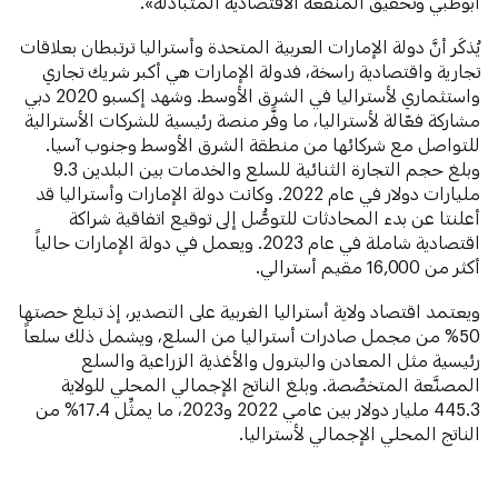
أبوظبي وتحقيق المنفعة الاقتصادية المتبادلة».
يُذكَر أنَّ دولة الإمارات العربية المتحدة وأستراليا ترتبطان بعلاقات
تجارية واقتصادية راسخة، فدولة الإمارات هي أكبر شريك تجاري
واستثماري لأستراليا في الشرق الأوسط. وشهد إكسبو 2020 دبي
مشاركة فعّالة لأستراليا، ما وفَّر منصة رئيسية للشركات الأسترالية
للتواصل مع شركائها من منطقة الشرق الأوسط وجنوب آسيا.
وبلغ حجم التجارة الثنائية للسلع والخدمات بين البلدين 9.3
مليارات دولار في عام 2022. وكانت دولة الإمارات وأستراليا قد
أعلنتا عن بدء المحادثات للتوصُّل إلى توقيع اتفاقية شراكة
اقتصادية شاملة في عام 2023. ويعمل في دولة الإمارات حالياً
أكثر من 16,000 مقيم أسترالي.
ويعتمد اقتصاد ولاية أستراليا الغربية على التصدير، إذ تبلغ حصتها
50% من مجمل صادرات أستراليا من السلع، ويشمل ذلك سلعاً
رئيسية مثل المعادن والبترول والأغذية الزراعية والسلع
المصنَّعة المتخصِّصة. وبلغ الناتج الإجمالي المحلي للولاية
445.3 مليار دولار بين عامي 2022 و2023، ما يمثِّل 17.4% من
الناتج المحلي الإجمالي لأستراليا.