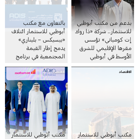
بدعم من مكتب أبوظبي
بالتعاون مع مكتب
للاستثمار.. شركة «ذا روك
أبوظبي للاستثمار ائتلاف
إت كومباني» تؤسس
«بيسيكس – بليناري»
مقرها الإقليمي للشرق
يدمج إطار القيمة
الأوسط في أبوظبي
المجتمعية في برنامج
أبوظبي لمشاريع
الاقتصاد
الاقتصاد
المدارس المنفذة وفق
نموذج الشراكة بين
القطاعين العام والخاص
مكتب أبوظبي للاستثمار
مكتب أبوظبي للاستثمار