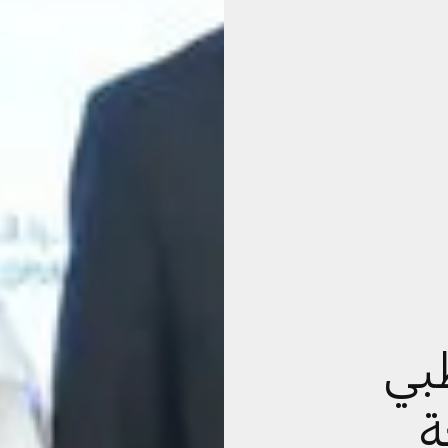
ظبي
ة