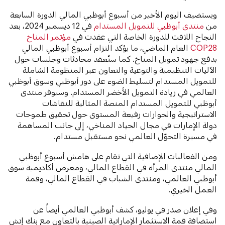
ويستضيف اليوم الأخير من أسبوع أبوظبي المالي الدورة السابعة
من
منتدى أبوظبي للتمويل المستدام
في 12 ديسمبر 2024، بعد
النجاح اللافت للدورة الخاصة التي عقدت في
مؤتمر المناخ
COP28
العام الماضي، ما يؤكد التزام أسبوع أبوظبي المالي
بدفع جهود تمويل المناخ. كما ستُعقد محادثات وجلسات حول
الآليات التنظيمية والتوعية والتعاون عبر المنظومة الشاملة
للتمويل المستدام لتسليط الضوء على دور أبوظبي وسوق أبوظبي
العالمي في ريادة التمويل الأخضر المستدام. وسيوفر منتدى
أبوظبي للتمويل المستدام المنصة المثالية للنقاشات
الاستراتيجية والحوارات رفيعة المستوى حول تحقيق طموحات
دولة الإمارات في مجال الحياد المناخي، إلى جانب المساهمة
في مسيرة التحوّل العالمي نحو مستقبل مستدام.
ومن الفعاليات الإضافية التي تقام على هامش أسبوع أبوظبي
المالي منتدى المرأة في القطاع المالي، ومعرض أكاديمية سوق
أبوظبي العالمي، ومنتدى الشباب في القطاع المالي، وقمة
العمل الخيري.
وفي إعلان صدر في يوليو، كشف أبوظبي العالمي أيضاً عن
استضافة قمة الاستثمار الإماراتية الصينية بالتعاون مع بنك إتش