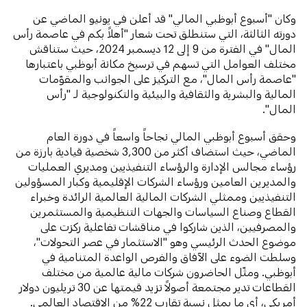
وكان "أسبوع أبوظبي المالي" قد أعلن في يونيو الماضي عن
دورته الثالثة، التي ستنطلق تحت شعار "أهلاً بكم في عاصمة رأس
المال" في الفترة من 9 إلى 12 ديسمبر 2024، حيث ستناقش
مختلف العوامل التي تسهم في ترسيخ مكانة أبوظبي باعتبارها
"عاصمة رأس المال"، مع التركيز على الجوانب والمقوّمات
المالية والبشرية والثقافية والبيئية والتكنولوجية لـ "رأس
المال".
وحقق أسبوع أبوظبي المالي نجاحاً واسعاً في دورة العام
الماضي، حيث استضاف أكثر من 3,300 شخصية قيادية بارزة من
رؤساء مجالس الإدارة والرؤساء التنفيذيين ومديري العمليات
والمديرين العامين ورؤساء الشركات الإقليمية وكبار المسؤولين
التنفيذيين وممثلي الشركات المالية العالمية الرائدة وخبراء
القطاع وصناع السياسات والجهات التنظيمية والمستثمرين
والمصرفيين، الذين شاركوا في مناقشات تفاعلية ركزت على
موضوع الحدث الرئيسي وهو "الاستثمار في عصر التحولات"،
وسلطت الضوء على الآفاق والفرص الواعدة المتنامية في
أبوظبي. ومثّل الحاضرون شركات مالية عالمية من مختلف
القطاعات تدير مجتمعة أصولاً تزيد قيمتها عن 30 تريليون دولار
أمريكي، أي ما يمثل نسبة تقارب 22% من الاقتصاد العالمي.