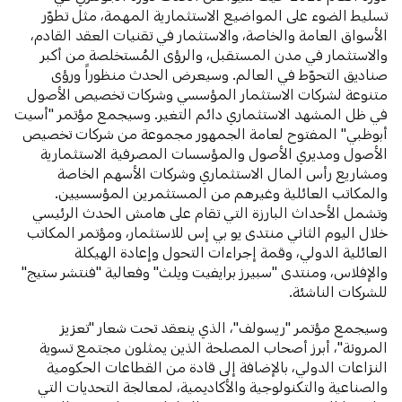
تسليط الضوء على المواضيع الاستثمارية المهمة، مثل تطوّر
الأسواق العامة والخاصة، والاستثمار في تقنيات العقد القادم،
والاستثمار في مدن المستقبل، والرؤى المُستخلصة من أكبر
صناديق التحوّط في العالم. وسيعرض الحدث منظوراً ورؤى
متنوعة لشركات الاستثمار المؤسسي وشركات تخصيص الأصول
في ظل المشهد الاستثماري دائم التغير. وسيجمع مؤتمر "أسيت
أبوظبي" المفتوح لعامة الجمهور مجموعة من شركات تخصيص
الأصول ومديري الأصول والمؤسسات المصرفية الاستثمارية
ومشاريع رأس المال الاستثماري وشركات الأسهم الخاصة
والمكاتب العائلية وغيرهم من المستثمرين المؤسسيين.
وتشمل الأحداث البارزة التي تقام على هامش الحدث الرئيسي
خلال اليوم الثاني منتدى يو بي إس للاستثمار، ومؤتمر المكاتب
العائلية الدولي، وقمة إجراءات التحول وإعادة الهيكلة
والإفلاس، ومنتدى "سبيرز برايفيت ويلث" وفعالية "فنتشر ستيج"
للشركات الناشئة.
وسيجمع مؤتمر "ريسولف"، الذي ينعقد تحت شعار "تعزيز
المرونة"، أبرز أصحاب المصلحة الذين يمثلون مجتمع تسوية
النزاعات الدولي، بالإضافة إلى قادة من القطاعات الحكومية
والصناعية والتكنولوجية والأكاديمية، لمعالجة التحديات التي