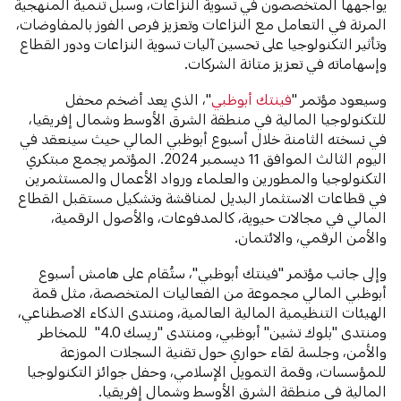
يواجهها المتخصصون في تسوية النزاعات، وسبل تنمية المنهجية
المرنة في التعامل مع النزاعات وتعزيز فرص الفوز بالمفاوضات،
وتأثير التكنولوجيا على تحسين آليات تسوية النزاعات ودور القطاع
وإسهاماته في تعزيز متانة الشركات.
وسيعود مؤتمر "
فينتك أبوظبي
"، الذي يعد أضخم محفل
للتكنولوجيا المالية في منطقة الشرق الأوسط وشمال إفريقيا،
في نسخته الثامنة خلال أسبوع أبوظبي المالي حيث سينعقد في
اليوم الثالث الموافق 11 ديسمبر 2024. المؤتمر يجمع مبتكري
التكنولوجيا والمطورين والعلماء ورواد الأعمال والمستثمرين
في قطاعات الاستثمار البديل لمناقشة وتشكيل مستقبل القطاع
المالي في مجالات حيوية، كالمدفوعات، والأصول الرقمية،
والأمن الرقمي، والائتمان.
وإلى جانب مؤتمر "فينتك أبوظبي"، ستُقام على هامش أسبوع
أبوظبي المالي مجموعة من الفعاليات المتخصصة، مثل قمة
الهيئات التنظيمية المالية العالمية، ومنتدى الذكاء الاصطناعي،
ومنتدى "بلوك تشين" أبوظبي، ومنتدى "ريسك 4.0" للمخاطر
والأمن، وجلسة لقاء حواري حول تقنية السجلات الموزعة
للمؤسسات، وقمة التمويل الإسلامي، وحفل جوائز التكنولوجيا
المالية في منطقة الشرق الأوسط وشمال إفريقيا.