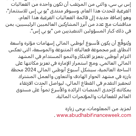
إس بي سي، والتي من المرتقب أن تكون واحدة من الفعاليات
الفرعية للحدث هذا العام. وسيوفر منتدى "يو بي إس للاستثمار"،
وهو إضافة جديدة إلى قائمة الفعاليات الفرعية هذا العام،
مناقشات مع عدد من أبرز المشاركين العالميين الرئيسيين، بمن
في ذلك كبار المسؤولين التنفيذيين من "يو بي إس".
ويُتوقَّع أن يكون لأسبوع أبوظبي المالي إسهامات مؤثرة واسعة
النطاق عبر مجموعة فعالياته المتنوعة والموسعة، التي تعكس
التزام أبوظبي بتعزيز الابتكار والنمو المستدام في المشهد
المالي العالمي. ومع استمرار الإمارة في تعزيز مكانتها على
الساحة العالمية، سيشكل أسبوع أبوظبي المالي 2024 محطة
بارزة في مشهد الحوار الهادف والتعاون والعمل المشترك
لتحفيز التقدم في القطاع المالي، ليواصل الحدث الارتقاء
بمكانته كإحدى المنصات الرائدة والأسرع نمواً على مستوى
العالم للفعاليات والمؤتمرات المالية.
لمزيد من المعلومات، يرجى زيارة
.
www.abudhabifinanceweek.com