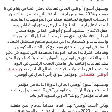
ويستهل أسبوع أبوظبي المالي فعالياته بحفل افتتاحي يقام في 9
ديسمبر 2024 يستعرض أجندة الحدث التي تتضمن مئات من
الجلسات الحوارية لمناقشة جملة من الموضوعات العالمية
المهمة على أجندة القطاع المالي على مدى أربعة أيام. وبعد
حفل الافتتاح، سيشهد أسبوع أبوظبي المالي عودة منتدى
أبوظبي الاقتصادي، الذي سيوفر منصة لتحليل الاستراتيجيات
والسياسات والاستثمارات التي سترسم ملامح مستقبل اقتصاد
الصقر في أبوظبي. المنتدى سيجمع كبار القادة الحكوميين
وقيادات الشركات المالية الدولية المتعددة التي تسهم في دفع
النمو الاقتصادي في أبوظبي والأسواق العالمية. كما من المقرر
عقد فعاليات إضافية على هامش الحدث الرئيسي في اليوم
نفسه، بما في ذلك مؤتمر قيادات القطاع الخاص ضمن
منتدى
أبوظبي الاقتصادي
، ومؤتمر أسواق رأس المال في أبوظبي.
وسيشهد أسبوع أبوظبي المالي الدورة الثالثة من مؤتمر
المستثمرين البارز "أسيت أبوظبي" في 10 ديسمبر، إلى جانب
فعاليات مؤتمر "ريزولف" الدولي لتسوية النزاعات.
ويأتي "أسيت أبوظبي" لهذا العام امتداداً للنجاح الذي حققته
دورة العام 2023 حيث سيواصل الحدث دوره الجوهري في