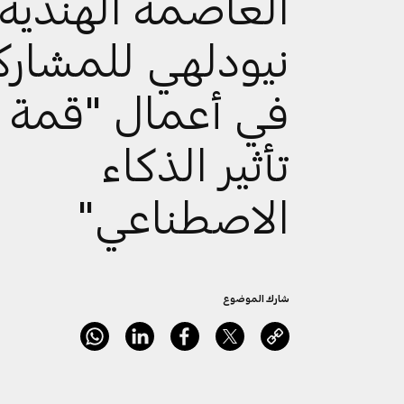
العاصمة الهندية
نيودلهي للمشارك
في أعمال "قمة
تأثير الذكاء
الاصطناعي"
شارك الموضوع