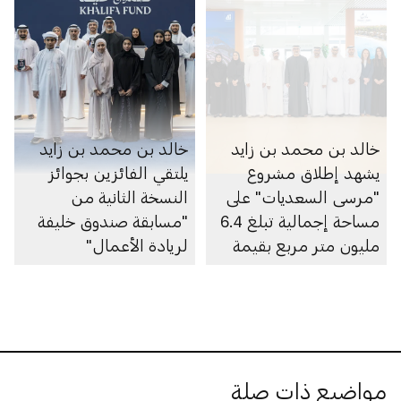
خالد بن محمد بن زايد
خالد بن محمد بن زايد
يشهد إطلاق مشروع
يلتقي الفائزين بجوائز
"مرسى السعديات" على
النسخة الثانية من
مساحة إجمالية تبلغ 6.4
"مسابقة صندوق خليفة
مليون متر مربع بقيمة
لريادة الأعمال"
100 مليار درهم
مواضيع ذات صلة