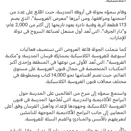
وقام سموّه بجولة في أروقة المدرسة، حيث اطّلع على عدد من
أجنحتها ومرافقها، ومن أبرزها "معرض الفروسية"، الذي يضم
173 قطعة أثرية وفنية نادرة يعود تاريخها إلى أكثر من 2,000 عام؛
و"دار الحِرف"، التي تُعد أول مشغل لصناعة السروج في دولة
الإمارات.
كما شملت الجولة قاعة العروض التي تستضيف فعاليات
أسبوعية للفروسية الكلاسيكية بمشاركة فرسان المدرسة؛ و"مكتبة
الفروسية"، التي تُعد الأولى من نوعها في المنطقة وإحدى أكبر
المكتبات المتخصصة في مجال فنون الفروسية على مستوى
العالم، حيث تضم أقسامها نحو 14,000 كتاب ومخطوطة في
مختلف مجالات فنون الفروسية الكلاسيكية.
واستمع سموّه إلى شرح من القائمين على المدرسة حول
البرامج الأكاديمية والتدريبية التي تُقدّمها المدرسة في فنون
الفروسية الكلاسيكية، وجهودها لإعداد وتأهيل الفرسان وفق أعلى
المعايير، إلى جانب البرامج الأكاديمية الموجهة للناشئين
لتعريفهم بالأسس والمبادئ والقيم النبيلة للفروسية.
وأكَّد سمو الشيخ خالد بن محمد بن زايد آل نهيان، خلال الزيارة،