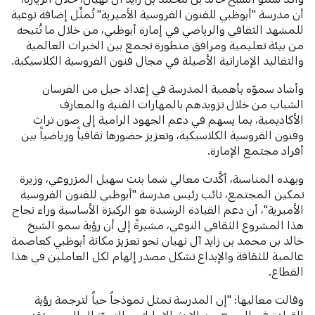
أن مدرسة "أبوظبي للفنون الفروسية الأميرية" تُمثِّل إضافة نوعية
للمشهد الثقافي والرياضي في إمارة أبوظبي، من خلال ما تُتيحه
من بيئة تعليمية ومرافق متطورة تجمع بين الخبرات العالمية
والتقاليد الإماراتية الأصيلة في مجال فنون الفروسية الكلاسيكية.
وأشاد سموّه بأهمية المدرسة في إعداد جيل من الفرسان
الشباب من خلال تزويدهم بالمهارات الفنية والمعارف
الأكاديمية، بما يسهم في دعم الجهود الرامية إلى صون تراث
وفنون الفروسية الكلاسيكية، وتعزيز حضورها ثقافياً ورياضياً بين
أفراد مجتمع الإمارة.
وبهذه المناسبة، أكَّدت معالي شما بنت سهيل المزروعي، وزيرة
تمكين المجتمع، نائب رئيس مدرسة "أبوظبي للفنون الفروسية
الأميرية"، أن دعم القيادة الرشيدة هو الركيزة الأساسية وراء نجاح
هذا المشروع الثقافي النوعي، مشيرةً إلى أن رؤية سمو الشيخ
خالد بن محمد بن زايد آل نهيان نحو تعزيز مكانة أبوظبي كعاصمة
عالمية للثقافة والإبداع تشكل مصدر إلهام لكل العاملين في هذا
القطاع.
وقالت معاليها: "إن المدرسة تمثل نموذجاً حياً لترجمة رؤية
القيادة في الجمع بين الإرث الإماراتي والتميّز العالمي، وتقديم