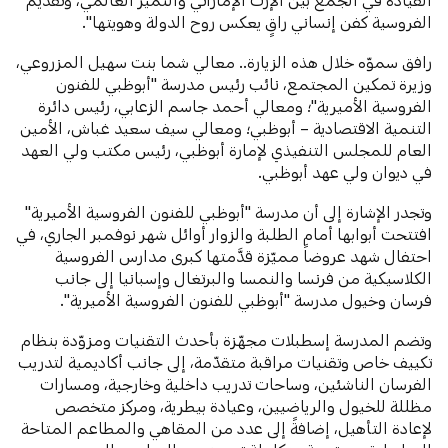
الفروسية كفن إنساني راقٍ يعكس روح الدولة وهويتها".
رافق سموّه خلال هذه الزيارة.. معالي شما بنت سهيل المزروعي،
وزيرة تمكين المجتمع، نائب رئيس مدرسة "أبوظبي للفنون
الفروسية الأميرية"؛ ومعالي أحمد جاسم الزعابي، رئيس دائرة
التنمية الاقتصادية – أبوظبي؛ ومعالي سيف سعيد غباش، الأمين
العام للمجلس التنفيذي لإمارة أبوظبي، رئيس مكتب ولي العهد
في ديوان ولي عهد أبوظبي.
وتجدر الإشارة إلى أن مدرسة "أبوظبي للفنون الفروسية الأميرية"
افتتحت أبوابها أمام الطلبة والزوار أوائل شهر نوفمبر الجاري، في
احتفال شهد عروضاً مميّزة قدَّمتها كبرى مدارس الفروسية
الكلاسيكية من فرنسا والنمسا والبرتغال وإسبانيا إلى جانب
فرسان وخيول مدرسة "أبوظبي للفنون الفروسية الأميرية".
وتضم المدرسة إسطبلات مجهّزة بأحدث التقنيات ومزوّدة بنظام
تكييف خاص وتقنيات مراقبة متقدّمة، إلى جانب أكاديمية لتدريب
الفرسان الناشئين، وساحات تدريب داخلية وخارجية، ومسارات
مظللة للخيول والرياضيين، وعيادة بيطرية، ومركز متخصص
لإعادة التأهيل، إضافةً إلى عدد من المقاهي والمطاعم المتاحة