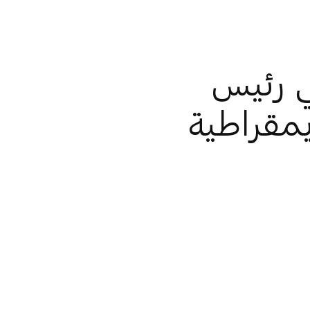
ي رئيس
يمقراطية