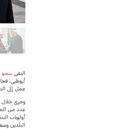
التقى
سمو ال
أبوظبي، فخام
عمل إلى الدو
وجرى خلال ا
عدد من المج
أولويات التن
البلدين وشع