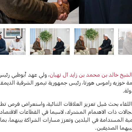
شيخ خالد بن محمد بن زايد آل نهيان
، ولي عهد أبوظبي رئيس
ة خوزيه راموس هورتا، رئيس جمهورية تيمور الشرقية الديمقرا
لة.
للقاء بحث سُبل تعزيز العلاقات الثنائية، واستعراض فرص تط
الات ذات الاهتمام المشترك، لاسيما في القطاعات الاقتصادية
مية المستدامة في البلدين وتعزز مسارات الشراكة بينهما، بما ي
بيهما الصديقين.