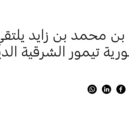
بن محمد بن زايد يلتق
ية تيمور الشرقية الد