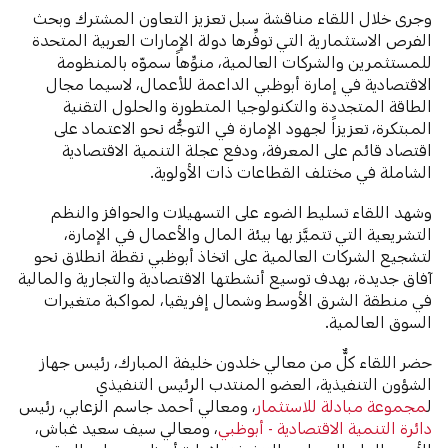
وجرى خلال اللقاء مناقشة سبل تعزيز التعاون المشترك وبحث
الفرص الاستثمارية التي توفِّرها دولة الإمارات العربية المتحدة
للمستثمرين والشركات العالمية، منوِّهاً سموّه بالمنظومة
الاقتصادية في إمارة أبوظبي الداعمة للأعمال، لاسيما مجال
الطاقة المتجددة والتكنولوجيا المتطورة والحلول التقنية
المبتكرة، تعزيزاً لجهود الإمارة في التوجُّه نحو الاعتماد على
اقتصاد قائم على المعرفة، ودفع عجلة التنمية الاقتصادية
الشاملة في مختلف القطاعات ذات الأولوية.
وشهد اللقاء تسليط الضوء على التسهيلات والحوافز والنظم
التشريعية التي تتميَّز بها بيئة المال والأعمال في الإمارة،
لتشجيع الشركات العالمية على اتخاذ أبوظبي نقطة انطلاق نحو
آفاق جديدة، بهدف توسيع أنشطتها الاقتصادية والتجارية والمالية
في منطقة الشرق الأوسط وشمال إفريقيا، لمواكبة متغيرات
السوق العالمية.
حضر اللقاء كلٌّ من معالي خلدون خليفة المبارك، رئيس جهاز
الشؤون التنفيذية، العضو المنتدب الرئيس التنفيذي
ل
مجموعة مبادلة للاستثمار
، ومعالي أحمد جاسم الزعابي، رئيس
دائرة التنمية الاقتصادية - أبوظبي
، ومعالي سيف سعيد غباش،