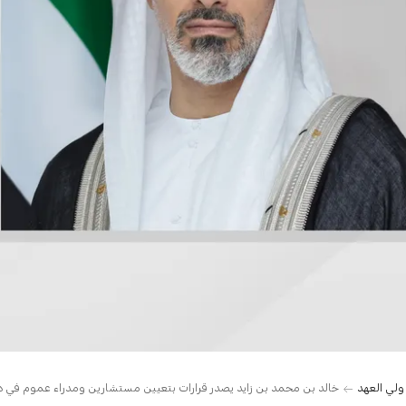
 ولي العهد
خالد بن محمد بن زايد يصدر قرارات بتعيين مستشارين ومدراء عموم في د