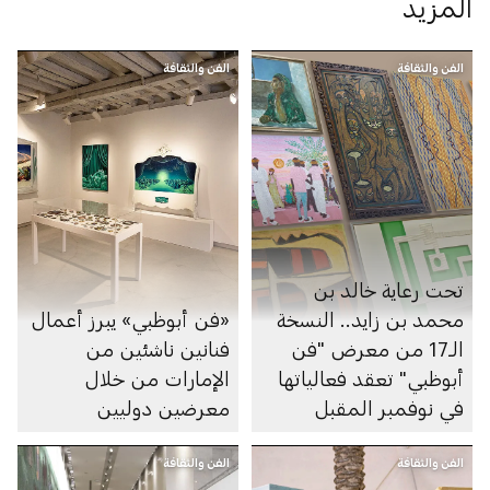
المزيد
الفن والثقافة
الفن والثقافة
تحت رعاية خالد بن
محمد بن زايد.. النسخة
«فن أبوظبي» يبرز أعمال
الـ17 من معرض "فن
فنانين ناشئين من
أبوظبي" تعقد فعالياتها
الإمارات من خلال
في نوفمبر المقبل
معرضين دوليين
الفن والثقافة
الفن والثقافة