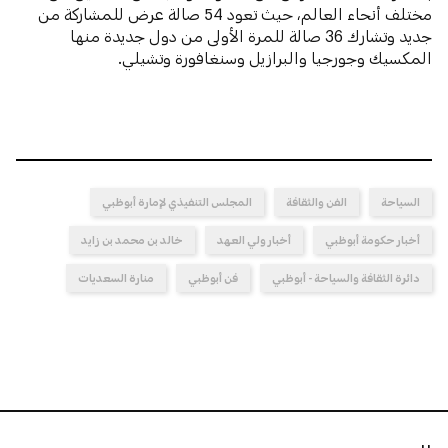
مختلف أنحاء العالم، حيث تعود 54 صالة عرض للمشاركة من
جديد وتشارك 36 صالة للمرة الأولى من دول جديدة منها
المكسيك وجورجيا والبرازيل وسنغافورة وتشيلي.
السياحة
الفن والثقافة
المجلس التنفيذي لإمارة أبوظبي
أخبار حكومة أبوظبي
أخبار ولي العهد
خالد بن محمد بن زايد
دائرة الثقافة والسياحة - أبوظبي
فن أبوظبي
منارة السعديات