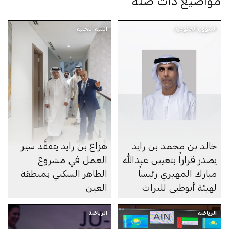
مواضيع ذات صلة
الشؤون الحكومية
البنية التحتية
خالد بن محمد بن زايد
هزاع بن زايد يتفقَّد سير
يصدر قراراً بتعيين عبدالله
العمل في مشروع
مبارك المهيري رئيساً
الظاهر السكني بمنطقة
لهيئة أبوظبي للتراث
العين
الرياضة
الرياضة