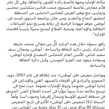
مكانة الإمارة وجهة عالمية رائدة للفنون والثقافة. وفي كل عام،
قدَّم معارض عالمية المستوى ضمت فنانين تشكيليين محليين
ودوليين، مع توفير الفرص للفنانين الناشئين من المنطقة
لتحقيق النجاح والتقدم. ومن خلال برنامجه السنوي، يُجسد فن
أبوظبي جوهر جهودنا الرامية إلى رعاية وتسريع نمو الصناعات
الثقافية والإبداعية، وتنمية القطاع ليصبح محركاً رئيسياً لاقتصاد
الإمارة".
رافق سموّه، خلال هذه الزيارة، كلٌّ من معالي محمد خليفة
المبارك، رئيس دائرة الثقافة والسياحة - أبوظبي، ومعالي سيف
سعيد غباش، الأمين العام للمجلس التنفيذي لإمارة أبوظبي،
وسعادة سعود عبد العزيز الحوسني، وكيل دائرة الثقافة
والسياحة.
ويواصل معرض «فن أبوظبي»، منذ إطلاقه في عام 2007، دوره
المحوري والريادي في الارتقاء بالمشهد الفني والإبداعي في
إمارة أبوظبي خصوصاً ودولة الإمارات عموماً، حيث نجح في
ترسيخ مكانته حدثاً سنوياً مؤثِّراً في أجندة القطاع الفني المزدهر
في منطقة الشرق الأوسط وشمال إفريقيا وجنوب آسيا. وتُعدُّ
النسخة الـ15 لمعرض «فن أبوظبي» الأكبر في تاريخ المعرض
بمشاركة 90 صالة عرض من 31 دولة، ونخبة من الفنانين من