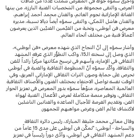
وأجرى سموّه جولة في المعرض شملت عدداً من صالات
العرض، والتقى مجموعة من الشخصيات الفنية البارزة، من بينها
الفنانة الإماراتية نجوم الغانم، والفنان محمد أحمد إبراهيم،
والفنان هاشل اللمكي، والتقى سموّه أيضاً ديالا نسيبة، مديرة
معرض فن أبوظبي، ونخبة من القيِّمين الفنيِّين الذين يعرضون
أعمالاً فنية من مختلف أنحاء العالم.
وأشار سموّه إلى أنَّ النجاح الذي شهده معرض «فن أبوظبي»،
الذي وصل إلى نسخته الـ15، واكب التطوُّر الذي عرفه المشهد
الثقافي في الإمارة، وأسهم في ترسيخ مكانتها مركزاً رائداً للفن
والثقافة. وأكّد سموّه أنَّ المنظومة الثقافية والفنية في أبوظبي
تحرص على حماية وصون التراث الثقافي الإماراتي العريق، وفي
الوقت نفسه تواصل الاحتفاء بمختلف الفنون والأصناف الثقافية
العالمية المعاصرة، منوِّهاً سموّه بدور المعرض في تعزيز الحوار
الثقافي، وتوفير منصة متكاملة لعرض الأعمال الفنية لهواة
الفن، وتقديم الفرصة للأجيال الصاعدة والفنانين الناشئين
لاكتشاف عالم الفن وعرض مواهبهم للجمهور.
وقال معالي محمد خليفة المبارك، رئيس دائرة الثقافة
والسياحة - أبوظبي: "تمكَّن فن أبوظبي على مدى 15 عاماً من
دعم المشهد الثقافي في أبوظبي، وأدّى دوراً رئيسياً في تعزيز