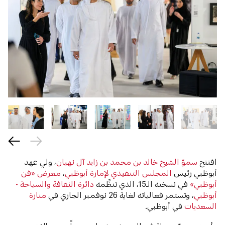
افتتح
سموّ الشيخ خالد بن محمد بن زايد آل نهيان
، ولي عهد
أبوظبي رئيس
المجلس التنفيذي لإمارة أبوظبي
،
معرض «فن
أبوظبي»
في نسخته الـ15، الذي تنظِّمه
دائرة الثقافة والسياحة -
أبوظبي
، وتستمر فعالياته لغاية 26 نوفمبر الجاري في
منارة
السعديات
في أبوظبي.