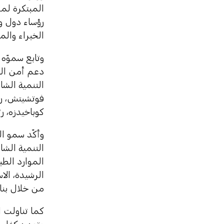
المبتكرة لمو
رؤساء دول وح
الخبراء وال
وتابع سموّه 
دعم أمن الطا
التنمية الش
فوتشيتش، رئي
كوباخيدزه، ر
وأكّد سمو ال
التنمية الشا
الموارد الطب
الرشيدة، الا
من خلال بناء
كما تناولت ا