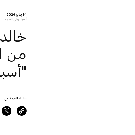
14 يناير 2026
أخبار ولي العهد
خالد 
من ا
"أسبو
شارك الموضوع