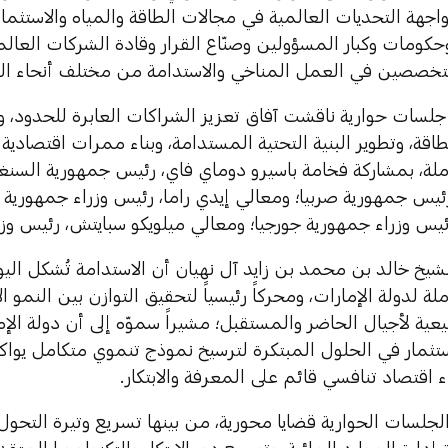
اجهة التحديات العالمية في مجالات الطاقة والمياه والاستثما
كومات وكبار المسؤولين وصنّاع القرار وقادة الشركات العالم
متخصصين في العمل المناخي والاستدامة من مختلف أنحاء الع
جلسات حوارية ناقشت آفاق تعزيز الشراكات العابرة للحدود، و
قة، وتطوير البنية التحتية المستدامة، وبناء ممرات اقتصادي
املة، بمشاركة فخامة باسيرو دوماي فاي، رئيس جمهورية السنغ
س جمهورية صربيا؛ ومعالي إيدي راما، رئيس وزراء جمهورية ألب
ئيس وزراء جمهورية جورجيا؛ ومعالي ميلويكو سبايتش، رئيس وزر
شيخ خالد بن محمد بن زايد آل نهيان أن الاستدامة تُشكل الي
ملة لدولة الإمارات، ومحركاً رئيسياً لتحقيق التوازن بين النمو 
يعية لأجيال الحاضر والمستقبل؛ مشيراً سموّه إلى أن دولة الإم
ستثمار في الحلول المبتكرة لترسيخ نموذج تنموي متكامل يواك
 اقتصاد تنافسي قائم على المعرفة والابتكار.
لجلسات الحوارية قضايا محورية، من بينها تسريع وتيرة التحول 