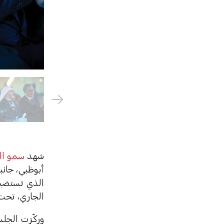
شهد
سمو ال
أبوظبي، جانب
الذي تستضي
الجاري، تحت
وركّزت الجلس