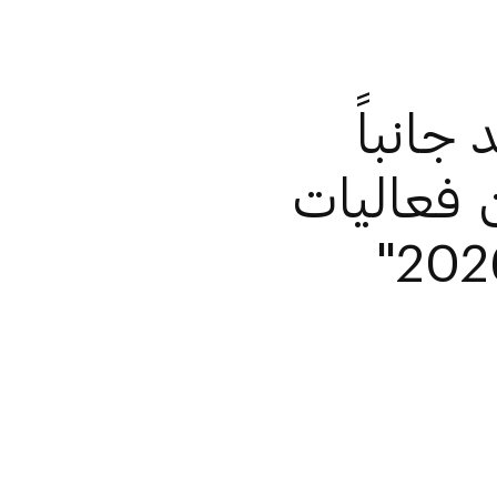
جانباً
فعاليات