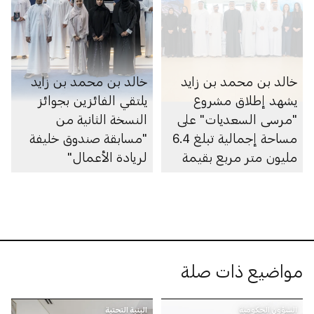
خالد بن محمد بن زايد
خالد بن محمد بن زايد
يشهد إطلاق مشروع
يلتقي الفائزين بجوائز
"مرسى السعديات" على
النسخة الثانية من
مساحة إجمالية تبلغ 6.4
"مسابقة صندوق خليفة
مليون متر مربع بقيمة
لريادة الأعمال"
100 مليار درهم
مواضيع ذات صلة
الشؤون الحكومية
البنية التحتية