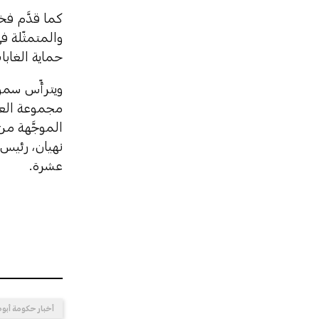
كما قدَّم ف
والمتمثّلة ف
حماية الغابا
ويترأّس سمو
الموجَّهة من
نهيان، رئيس
عشرة.
أخبار حكومة أبو