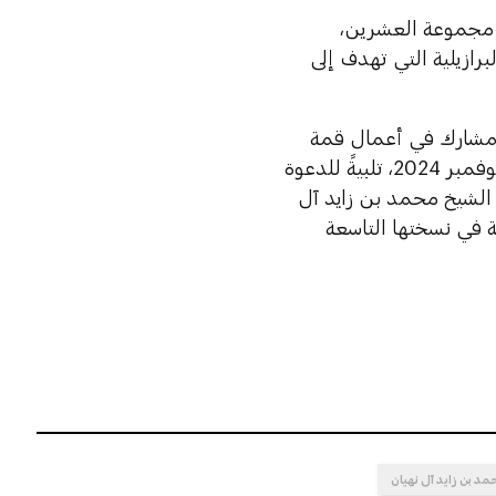
ن مجموعة العشرين،
برازيلية التي تهدف إلى
المشارك في أعمال قمة
مجموعة العشرين في مدينة ريو دي جانيرو البرازيلية، خلال يومَي 18 و19 نوفمبر 2024، تلبيةً للدعوة
 الشيخ محمد بن زايد آل
 في نسختها التاسعة
مد بن زايد آل نهيان