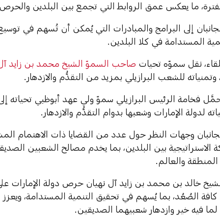
فترة، ما يعكس عمق الروابط التي تجمع بين البلدين والحرص ا
 الجانبان إلى البرامج والمبادرات التي يُمكن أن تُسهم في توسي
نمية المستدامة في كلا البلدين.
صاحب السموّ الشيخ محمد بن زايد آل 
 وتمنياته للشعب البرازيلي بمزيد من التقدُّم والازدهار.
 حمَّل فخامة الرئيس البرازيلي سموّ ولي عهد أبوظبي تحياته 
اته لدولة الإمارات وشعبها بدوام التقدُّم والازدهار.
الجانبان وجهات النظر حول عدد من القضايا ذات الاهتمام المش
ة الاستراتيجية بين البلدين، بما يخدم مصالح الشعبين الصديقين
المنطقة والعالم.
ّ الشيخ خالد بن محمد بن زايد آل نهيان حرص دولة الإمارات عل
 كافة الصُعُد، بما يُسهم في تحقيق التنمية المستدامة، ويعزز 
 لما فيه خير وازدهار شعبيهما الصديقين.