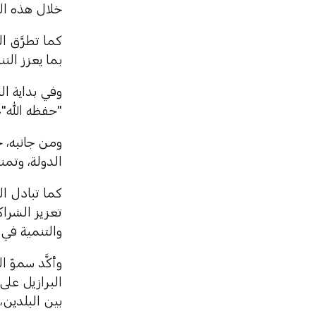
خلال هذه ال
‏‎كما تطرَّق
بما يعزز الت
"حفظه الله"،
‏‎ومن جانبه،
الدولة، وتمني
‏‎كما تبادل 
تعزيز الشراك
والتنمية في 
‏‎وأكَّد سمو
البرازيل على
بين البلدين،