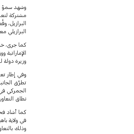
وشهد سموّ و
مشتركة لتعزي
البرازيل، وق
البرازيلي مع
كما جرى، خلا
الإماراتية وو
وزيرة دولة ل
وفي إطار تعز
تطرَّق الجانب
الجمركي في 
نطاق التعاو
في ولاية باه
وذلك بالتعا