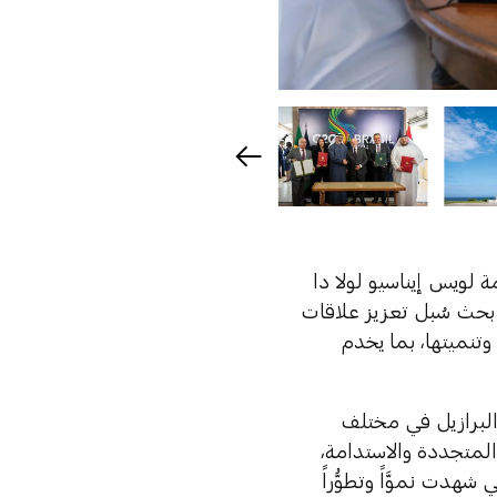
 لويس إيناسيو لولا دا
 بحث سُبل تعزيز علاقات
وتنميتها، بما يخدم
 والبرازيل في مختلف
 المتجددة والاستدامة،
لتي شهدت نموَّاً وتطوُّراً