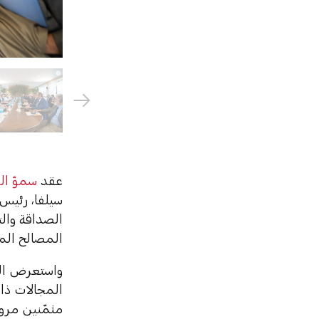
عقد
سموّ ال
سيلفا، رئيس 
الصداقة والت
المصالح المش
‏‎واستعرض ال
المجالات ذات