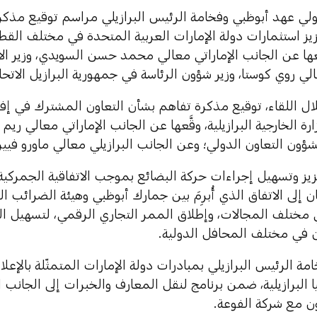
لي عهد أبوظبي وفخامة الرئيس البرازيلي مراسم توقيع مذكرة
ز استثمارات دولة الإمارات العربية المتحدة في مختلف القطا
َّعها عن الجانب الإماراتي معالي محمد حسن السويدي، وزير ال
الي روي كوستا، وزير شؤون الرئاسة في جمهورية البرازيل الاتحاد
ل اللقاء، توقيع مذكرة تفاهم بشأن التعاون المشترك في إفريق
زارة الخارجية البرازيلية، وقَّعها عن الجانب الإماراتي معالي ري
شؤون التعاون الدولي؛ وعن الجانب البرازيلي معالي ماورو فييرا،
يز وتسهيل إجراءات حركة البضائع بموجب الاتفاقية الجمركية ا
ان إلى الاتفاق الذي أُبرِمَ بين جمارك أبوظبي وهيئة الضرائب الب
مختلف المجالات، وإطلاق الممر التجاري الرقمي، لتسهيل الحر
ن في مختلف المحافل الدولية.
يا البرازيلية، ضمن برنامج لنقل المعارف والخبرات إلى الجانب 
ون مع شركة الفوعة.