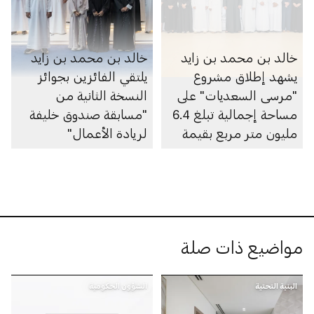
خالد بن محمد بن زايد
خالد بن محمد بن زايد
يشهد إطلاق مشروع
يلتقي الفائزين بجوائز
"مرسى السعديات" على
النسخة الثانية من
مساحة إجمالية تبلغ 6.4
"مسابقة صندوق خليفة
مليون متر مربع بقيمة
لريادة الأعمال"
100 مليار درهم
مواضيع ذات صلة
البنية التحتية
الشؤون الحكومية