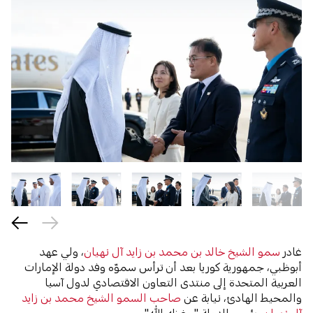
غادر
سمو الشيخ خالد بن محمد بن زايد آل نهيان
، ولي عهد
أبوظبي، جمهورية كوريا بعد أن ترأس سموّه وفد دولة الإمارات
العربية المتحدة إلى منتدى التعاون الاقتصادي لدول آسيا
والمحيط الهادئ، نيابة عن
صاحب السمو الشيخ محمد بن زايد
آل نهيان
، رئيس الدولة "حفظه الله".