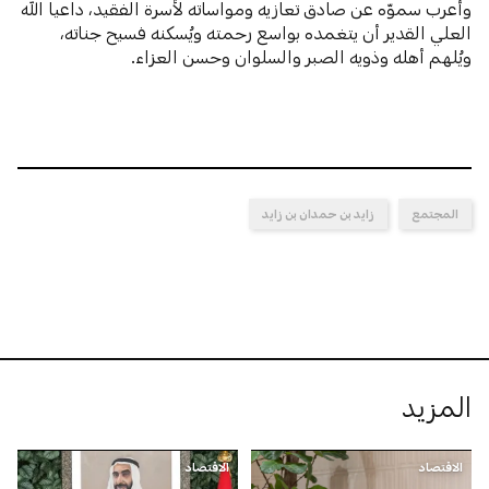
وأعرب سموّه عن صادق تعازيه ومواساته لأسرة الفقيد، داعياً الله
العلي القدير أن يتغمده بواسع رحمته ويُسكنه فسيح جناته،
ويُلهم أهله وذويه الصبر والسلوان وحسن العزاء.
المجتمع
زايد بن حمدان بن زايد
المزيد
الاقتصاد
الاقتصاد