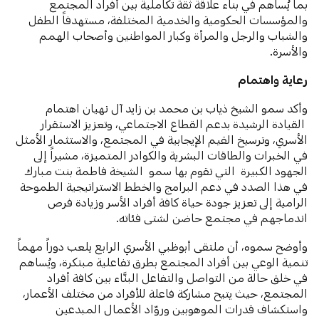
بما يُساهم في بناء علاقة ثقة تكاملية بين أفراد المجتمع
والمؤسسات الحكومية والخدمية المختلفة، مستهدفاً الطفل
والشباب والرجل والمرأة وكبار المواطنين وأصحاب الهمم
والأسرة.
وأكد سمو الشيخ ذياب بن محمد بن زايد آل نهيان اهتمام
القيادة الرشيدة بدعم القطاع الاجتماعي، وتعزيز الاستقرار
الأسري، وترسيخ القيم الإيجابية في المجتمع، والاستثمار الأمثل
في الخبرات والطاقات البشرية والكوادر المتميزة، مشيراً إلى
الجهود الكبيرة التي تقوم بها سمو الشيخة فاطمة بنت مبارك
في هذا الصدد في دعم البرامج والخطط الاستراتيجية الطموحة
الرامية إلى تعزيز جودة حياة كافة أفراد الأسر وزيادة فرص
اندماجهم في مجتمع حاضن لشتى فئاته.
وأوضح سموه، أن ملتقى أبوظبي الأسري الرابع يلعب دوراً مهماً
تنمية الوعي بين أفراد المجتمع بطرق تفاعلية مبتكرة، ويُساهم
في خلق حالة من التواصل والتفاعل البنَّاء بين كافة أفراد
المجتمع، حيث يتيح مشاركة فاعلة للأفراد من مختلف الأعمار،
واستكشاف قدرات الموهوبين وروّاد الأعمال المبدعين