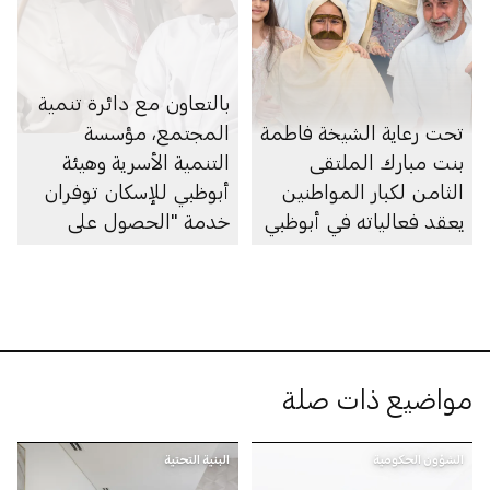
بالتعاون مع دائرة تنمية
تحت رعاية الشيخة فاطمة
المجتمع، مؤسسة
بنت مبارك الملتقى
التنمية الأسرية وهيئة
الثامن لكبار المواطنين
أبوظبي للإسكان توفران
يعقد فعالياته في أبوظبي
خدمة "الحصول على
الموافقة لتمديد مدة
سداد القروض السكنية"
ضمن مبادرة "بركتنا"
مواضيع ذات صلة
الشؤون الحكومية
البنية التحتية