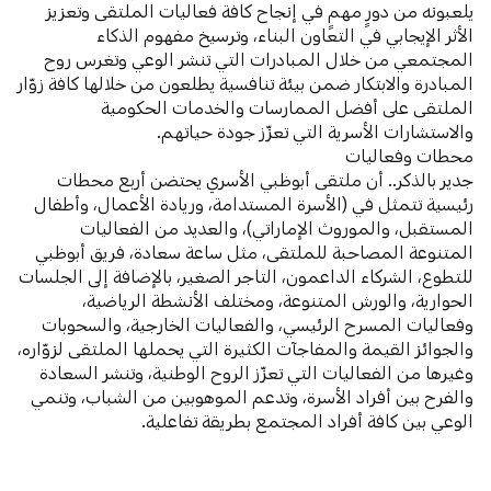
يلعبونه من دورٍ مهمٍ في إنجاح كافة فعاليات الملتقى وتعزيز
الأثر الإيجابي في التعاون البناء، وترسيخ مفهوم الذكاء
المجتمعي من خلال المبادرات التي تنشر الوعي وتغرس روح
المبادرة والابتكار ضمن بيئة تنافسية يطلعون من خلالها كافة زوّار
الملتقى على أفضل الممارسات والخدمات الحكومية
والاستشارات الأسرية التي تعزّز جودة حياتهم.
‏‎جدير بالذكر.. أن ملتقى أبوظبي الأسري يحتضن أربع محطات
رئيسية تتمثل في (الأسرة المستدامة، وريادة الأعمال، وأطفال
المستقبل، والموروث الإماراتي)، والعديد من الفعاليات
المتنوعة المصاحبة للملتقى، مثل ساعة سعادة، فريق أبوظبي
للتطوع، الشركاء الداعمون، التاجر الصغير، بالإضافة إلى الجلسات
الحوارية، والورش المتنوعة، ومختلف الأنشطة الرياضية،
وفعاليات المسرح الرئيسي، والفعاليات الخارجية، والسحوبات
والجوائز القيمة والمفاجآت الكثيرة التي يحملها الملتقى لزوّاره،
وغيرها من الفعاليات التي تعزّز الروح الوطنية، وتنشر السعادة
والفرح بين أفراد الأسرة، وتدعم الموهوبين من الشباب، وتنمي
الوعي بين كافة أفراد المجتمع بطريقة تفاعلية.