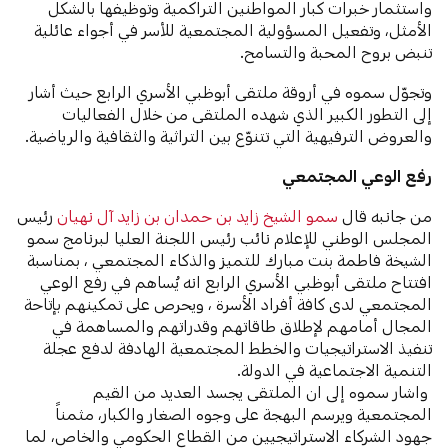
واستثمار خبرات كبار المواطنين التراكمية وتوظيفها بالشكل
الأمثل، وتفعيل المسؤولية المجتمعية للأسر في أجواء عائلية
تنبض بروح المحبة والتسامح.
وتجوّل سموه في أروقة ملتقى أبوظبي الأسري الرابع حيث أشار
إلى التطور الكبير الذي شهده الملتقى من خلال الفعاليات
والعروض الترفيهية التي تتنوّع بين التراثية والثقافية والرياضية.
رفع الوعي المجتمعي
من جانبه قال
سمو الشيخ زايد بن حمدان بن زايد آل نهيان
رئيس
المجلس الوطني للإعلام نائب رئيس اللجنة العليا لبرنامج سمو
الشيخة فاطمة بنت مبارك للتميز والذكاء المجتمعي ، بمناسبة
افتتاح ملتقى أبوظبي الأسري الرابع انه يُساهم في رفع الوعي
المجتمعي لدى كافة أفراد الأسرة ، ويحرص على تمكينهم بإتاحة
المجال أمامهم لإطلاق طاقاتهم وقدراتهم والمساهمة في
تنفيذ الاستراتيجيات والخطط المجتمعية الهادفة لدفع عجلة
التنمية الاجتماعية في الدولة.
واشار سموه إلى ان الملتقى يجسد العديد من القيم
المجتمعية ويرسم البهجة على وجوه الصغار والكبار، مثمناً
جهود الشركاء الاستراتيجيين من القطاع الحكومي والخاص، لما