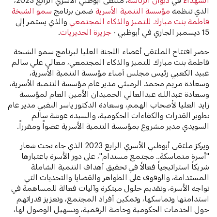
الذي تنظمه
مؤسسة التنمية الأسرية
ضمن برنامج
سمو الشيخة
فاطمة بنت مبارك للتميز والذكاء المجتمعي
والذي يستمر إلى
15 ديسمبر الجاري في أبوظبي -
جزيرة الحديريات
.
‏‎حضر افتتاح الملتقى أعضاء اللجنة العليا لبرنامج سمو الشيخة
فاطمة بنت مبارك للتميز والذكاء المجتمعي، معالي علي سالم
عبيد الكعبي رئيس مجلس أمناء مؤسسة التنمية الأسرية،
وسعادة مريم محمد الرميثي مدير عام مؤسسة التنمية الأسرية،
وسعادة عبداللـه عبدالعالي الحميدان الأمين العام لمؤسسة
زايد العليا لأصحاب الهمم، وسعادة الدكتور ياسر النقبي مدير عام
تطوير القدرات والكفاءات الحكومية، والسيدة عوشة سالم
السويدي مدير مشروع بمؤسسة التنمية الأسرية عضواً ومقرراً.
ويركز ملتقى أبوظبي الأسري الرابع 2023 الذي جاء تحت شعار
"أسرة متماسكة.. مجتمع مستدام"، على دور الأسرة باعتبارها
شريكاً استراتيجياً فعالاً في تحقيق أهداف التنمية الشاملة
المستدامة، والوقوف على الظواهر والقضايا والتحديات التي
تواجه الأسرة، وتقديم حلول مبتكرة وآليات فعالة للمساهمة في
استدامتها وتماسكها، وتمكين أفراد المجتمع، وتعزيز قدراتهم
حول الخدمات الحكومية وخاصة الرقمية، وتسهيل الوصول لها،