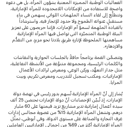
الفعاليات الوطنية المميزة المعنية بشؤون المرأة، بل هي دعوة
واضحة للاستفادة من الإمكانات اللامحدودة للمرأة الإماراتية،
ونتطلَّع إلى لقاء النساء الملهمات اللواتي يسهمن في بناءِ
مستقبلٍ عنوانه الطموح ولا حدود للإنجاز فيه. واسترشاداً
بالقيادة الملهِمة لسموّ أم الإمارات، فإننا حريصون على تعزيز
البيئة الوطنية المتميِّزة التي تواصل فيها المرأة الإماراتية
مساهمتها الملحوظة لإنارةِ طريقِ بلادنا نحو مزيدٍ من التقدُّم
والازدهار».
وتتضمَّن القمة برنامجاً حافلاً بالجلسات الحوارية والنقاشات
والكلمات الرئيسية، ومجموعة متنوِّعة من الأنشطة التفاعلية،
مثل جدار التعهُّد، وركن الوعي، ومعرض لرائدات الأعمال
الإماراتيات، ومكتب تسجيل للتدريب، ومعرض تكريم، وبيت
المرايا.
يُشار إلى أنَّ المرأة الإماراتية تُسهم بدور رئيس في نهضة دولة
الإمارات، إذ تُبيِّن الإحصاءات أنَّ دولة الإمارات تحتضن 25 ألف
سيدة أعمال إماراتية تدير مشاريع تزيد قيمتها على 60 مليار
درهم، وتشغل المرأة الإماراتية 15% من عضوية مجالس إدارات
غرف التجارة والصناعة على مستوى الدولة. وفي أبوظبي، تمثِّل
المرأة الإماراتية أكثرَ من 69% من إجمالي الإماراتيين العاملين