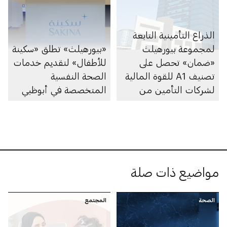
الذراع التأمينية التابعة
لمجموعة بيورهيلث
«بيورهيلث» تطلق «سكينة
«ضمان» تحصل على
للأطفال» لتقديم خدمات
تصنيف A1 للقوة المالية
الصحة النفسية
لشركات التأمين من
المتخصصة في أبوظبي
وكالة «موديز»
مواضيع ذات صلة
الصحة
المجتمع