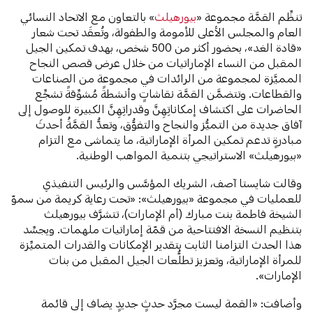
تنظِّم القمَّة مجموعة «
بيورهيلث
» بالتعاون مع الاتحاد النسائي
العام والمجلس الأعلى للأمومة والطفولة، وتُعقَد تحت شعار
«قادة الغد»، بحضور أكثر من 500 شخص، بهدف تمكين الجيل
المقبل من النساء الإماراتيات من خلال عرض قصص النجاح
المميَّزة لمجموعة من الرائدات في مجموعة من الصناعات
والقطاعات. وتتضمَّن القمَّة نقاشاتٍ وأنشطةً مُشوِّقةً تشجِّع
الحاضرات على اكتشاف إمكاناتِهِنَّ وقدراتِهِنَّ الكبيرة للوصول إلى
آفاق جديدة من التميُّز والنجاح والتفوُّق، وتعدُّ القمَّةُ أحدثَ
مبادرةٍ تدعم تمكين المرأة الإماراتية، ما يتماشى مع التزام
«بيورهيلث» الاستراتيجي بتنمية المواهب الوطنية.
وقالت شايستا آصف، الشريك المؤسَّس والرئيس التنفيذي
للعمليات في مجموعة «بيورهيلث»: «تحت رعاية كريمة من سموّ
الشيخة فاطمة بنت مبارك (أم الإمارات)، تتشرَّف بيورهيلث
بتنظيم النسخة الافتتاحية من قمّة إماراتيات ملهمات. ويجسِّد
هذا الحدث التزامنا الثابت بتقدير الإمكانات والقدرات المتميِّزة
للمرأة الإماراتية، وتعزيز تطلُّعات الجيل المقبل من بنات
الإمارات».
وأضافت: «القمة ليست مجرَّد حدثٍ جديدٍ يضاف إلى قائمة