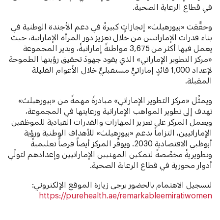
في قطاع الرعاية الصحية.
وحقَّقت «بيورهيلث» إنجازاتٍ كبيرةً في دعم الأجندة الوطنية في
بناء قدرات الإماراتيين من خلال تعزيز دور المرأة الإماراتية، حيث
يعمل فيها أكثر من 3,675 مواطنةً إماراتيةً، ويدير المجموعة
«مركز التطوير الإماراتي» الذي يقود جهودَ تحقيق رؤيتها الطموحة
لإعداد 1,000 قائدٍ إماراتيٍّ مستقبليٍّ خلال الأعوام القليلة
المقبلة.
ويمثِّل «مركز التطوير الإماراتي» مبادرةً مهمةً من «بيورهيلث»
تهدف إلى تطوير المواهب الإماراتية ورعايتها في المجموعة،
ويعمل المركز على تعزيز المهارات والقدرات القيادية للموظفين
الإماراتيين، التزاماً بدعم «بيورهيلث» للأهداف الوطنية ورؤية
أبوظبي الاقتصادية 2030. ويوفِّر المركز أيضاً فرصاً تعليميةً
وتطويريةً مخصِّصةً لتمكين المهنيين الإماراتيين وإعدادهم لتولّي
أدوار محورية في قطاع الرعاية الصحية.
لتسجيل الاهتمام بالحضور يرجى زيارة الموقع الإلكتروني:
https://purehealth.ae/remarkableemiratiwomen