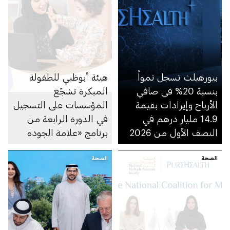
بيورهيلث تسجل نمواً
هيئة أبوظبي للطفولة
بنسبة 20% في صافي
المبكرة تشجّع
الأرباح وإيرادات بقيمة
المؤسسات على التسجيل
14.9 مليار درهم في
في الدورة الرابعة من
النصف الأول من 2026
برنامج «علامة الجودة
لبيئة عمل داعمة
الصحة
الصحة
للوالدين» وتستقبل
طلبات المشاركة حتى 14
أغسطس 2026