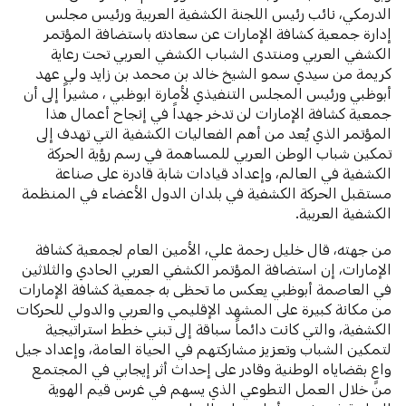
الدرمكي، نائب رئيس اللجنة الكشفية العربية ورئيس مجلس
إدارة جمعية كشافة الإمارات عن سعادته باستضافة المؤتمر
الكشفي العربي ومنتدى الشباب الكشفي العربي تحت رعاية
كريمة من سيدي سمو الشيخ خالد بن محمد بن زايد ولي عهد
أبوظبي ورئيس المجلس التنفيذي لأمارة ابوظبي ، مشيراً إلى أن
جمعية كشافة الإمارات لن تدخر جهداً في إنجاح أعمال هذا
المؤتمر الذي يُعد من أهم الفعاليات الكشفية التي تهدف إلى
تمكين شباب الوطن العربي للمساهمة في رسم رؤية الحركة
الكشفية في العالم، وإعداد قيادات شابة قادرة على صناعة
مستقبل الحركة الكشفية في بلدان الدول الأعضاء في المنظمة
الكشفية العربية.
من جهته، قال خليل رحمة علي، الأمين العام لجمعية كشافة
الإمارات، إن استضافة المؤتمر الكشفي العربي الحادي والثلاثين
في العاصمة أبوظبي يعكس ما تحظى به جمعية كشافة الإمارات
من مكانة كبيرة على المشهد الإقليمي والعربي والدولي للحركات
الكشفية، والتي كانت دائماً سباقة إلى تبني خطط استراتيجية
لتمكين الشباب وتعزيز مشاركتهم في الحياة العامة، وإعداد جيل
واعٍ بقضاياه الوطنية وقادر على إحداث أثر إيجابي في المجتمع
من خلال العمل التطوعي الذي يسهم في غرس قيم الهوية