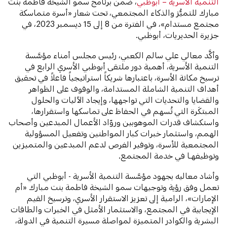
التنمية الأسرية – أبوظبي
، ضمن برنامج سمو الشيخة فاطمة بنت
مبارك للتميُّز والذكاء المجتمعي، تحت شعار «أسرة متماسكة
مجتمع مستدام»، في الفترة من 8 إلى 15 ديسمبر 2023، في
جزيرة الحديريات، أبوظبي.
وأكَّد معالي علي سالم الكعبي، رئيس مجلس أمناء مؤسَّسة
التنمية الأسرية، أهمية دور ملتقى أبوظبي الأسري الرابع في
ترسيخ مكانة الأسرة، باعتبارها شريكاً استراتيجياً فاعلاً في تحقيق
أهداف التنمية الشاملة المستدامة، والوقوف على الظواهر
والقضايا والتحديات التي تواجهها، وإيجاد الآليات والحلول
المبتكَرة التي تُسهم في الحفاظ على تماسكها واستقرارها،
واستكشاف قدرات الموهوبين وروّاد الأعمال المبدعين وأصحاب
الهمم، واستثمار خبرات كبار المواطنين وتفعيل المسؤولية
المجتمعية للأسرة، وتوفير الفرص لدعم المبدعين والمتميزين
وتوظيفهـا في خدمة المجتمع.
وأشاد معاليه بجهود مؤسَّسة التنمية الأسرية - أبوظبي التي
تعمل وفق رؤية وتوجيهات سمو الشيخة فاطمة بنت مبارك «أم
الإمارات»، الرامية إلى تعزيز الاستقرار الأسري، وترسيخ القيم
الإيجابية في المجتمع، والاستثمار الأمثل في الخبرات والطاقات
البشرية والكوادر المتميزة لمواصلة مسيرة التنمية في الدولة،