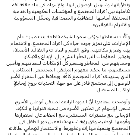
وتطوُّراتها، وتسهيل الوصول إليها. والإسهام في بناء علاقة ثقة
تكاملية بين أفراد المجتمع والمؤسَّسات الحكومية والخدمية
المختلفة أساسها الشفافية والمصداقية وتحمُّل المسؤولية
والالتزام بالقوانين».
وأكَّدت سعادتها حِرْصَ سمو الشيخة فاطمة بنت مبارك «أم
الإمارات» على تعزيز جودة حياة كل أفراد المجتمع، والاهتمام
بهم وتعزيز مكانتهم، وفق القيم والعادات والتقاليد الأصيلة،
وتوفير المقوِّمات التي تحفِّز النشء إلى الإبداع والابتكار،
وحمايتهم من المخاطر وتسخير كلِّ الإمكانات لسعادتهم وتأمين
مستقبلهم، ما يجسِّد مفهوم الملتقى المجتمعي المتكامل
الذي يستهدف أفراد المجتمع كافَّة، ويحافظ على استقرار الأسر
للوصول إلى مجتمع قادر على مواجهة التحديات بروحٍ إيجابيَّةٍ
تواكب المستقبل.
وأوضحت سعادتها أنَّ الدورة الرابعة لملتقى أبوظبي الأسري
تسعى للإسهام في تمكين الأسرة من تنمية قدراتها والتكيُّف
الإيجابي مع متغيّرات المستقبل، مع الحفاظ على استقرارها
وهُويتها الوطنية، وفق رؤية تستهدف تفعيل دور الطفل في
المجتمع وتنمية مهاراته وتطويرها، والاستثمار الإيجابي لطاقاته
المتعدِّدة، وترسيخ الهُوية الوطنية وإحياء الموروث التراثي لدولة