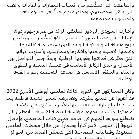
والعاطفية التي تمكِّنهم من اكتساب المهارات والعادات والقيم
التي تنمّي شخصيتهم، وتخلق منهم جيلاً يعي مسؤولياته
واحتياجات مجتمعه».
وأشارت السويدي إلى دور الملتقى الرائد في تعزيز جهود دولة
الإمارات في دعم الموروث الشعبي الذي يُعدُّ جزءاً مهماً من
تاريخ وثقافة الدولة، كونه الوعاء الذي تستمد منه تقاليدها
وقيمها الأصيلة ولغتها وأفكارها وممارستها وأسلوب حياتها
الذي يعبِّر عن ثقافتها وهُويتها الوطنية، ويعدُّ جسراً للتواصل بين
الأجيال، وإحدى الركائز الأساسية في عملية التنمية والتطوير
والبناء، والمكوِّن الأساسي في صياغة الشخصية وبلورة الهُوية
الوطنية.
وكان المشاركون في الدورة الثالثة لملتقى أبوظبي الأسري 2022،
قد أعربوا عن عميق شكرهم وتقديرهم لسمو الشيخة فاطمة بنت
مبارك «أم الإمارات»، لاهتمامها بالأسرة وجعْلِها في مقدّمة
أولوياتها، مشيدين بجهود مؤسَّسة التنمية الأسرية – أبوظبي التي
تضطلع بدورها المهم في خدمة جميع فئات المجتمع، وإدخال
البهجة إلى نفوس الأسر كباراً وصغاراً، من خلال محطات الملتقى
المتنوعة وفعالياته المصاحبة التي تتضمَّن العديد من الجوائز
والمسابقات والفقرات الترفيهية.