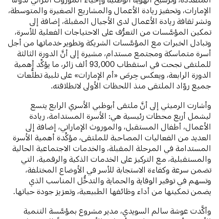
الإمارات، وتحفيز ريادة الأعمال والمشاريع الصغيرة والمتوسطة،
ونشر ثقافة ريادة الأعمال لدى الأجيال المقبلة، إضافة إلى
تمكين المؤسَّسات من التعرُّف على الاحتياجات الفعلية للأسرة،
وتبادل الخبرات مع المؤسَّسات الشريكة وتطوير خدماتها من أجل
أسرة متماسكة ومجتمع مستدام، مشيرة إلى أنَّ الدورة الثالثة
للملتقى نجحت في استقطاب 93,000 ألف زائر، ما يؤكِّد أهمية
الدورة الرابعة، ويعكس حِرصَ «أم الإمارات» على تلبية تطلُّعات
جميع روّاد الملتقى منذ اللحظات الأولى لانطلاقته.
وأشارت الرميثي إلى أنَّ ملتقى أبوظبي الأسري الرابع يتسع
ليشمل أربع محطات رئيسية هي: الأسرة المستدامة، ريادة
الأعمال، أطفال المستقبل، والموروث الإماراتي، إضافة إلى
العديد من الفعاليات المصاحبة للملتقى، مؤكِّدة أهمية الأسرة
المستدامة في المرحلة المقبلة، والخدمات الاجتماعية الحالية
والمستقبلية، مع التركيز على الخدمات الذكية والرقمية، التي
تضمن سرعة وكفاءة الاستجابة للأسر في الأوضاع المختلفة،
وتسهم في توفير الوقاية والحماية والتدخُّل المناسب الذي
يضمن تمكينها من أداء وظائفها الطبيعية، وتعزيز جودة حياتها.
وأكَّدت عوشة سالم السويدي، مدير مشروع بمؤسَّسة التنمية