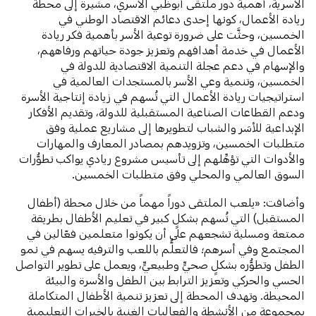
الأسرية، أهمية دور ملتقى أبوظبي الأسري، مشيرةً إلى محطة
ريادة الأعمال، كونها إحدى دعائم الاقتصاد الوطني في
الخمسين، وحثَّت على ضرورة توعية الأسر بأهمية فكر ريادة
الأعمال في خدمة أهدافهم وتعزيز جودة حياتهم ورفاههم،
والإسهام في دعم عجلة التنمية الاقتصادية للدولة في
الخمسين، وتنمية وعي الأسر بالمستجدات العالمية في
استراتيجيات ريادة الأعمال التي تُسهم في زيادة إنتاجية الأسرة
ودعم القطاعات الصناعية المستقبلية للدولة، وتقديم الأفكار
الإبداعية للأسَر والشباب لتطويرها إلى مشاريع عملية وفق
متطلبات الخمسين، وتزويدهم بمصادر المعارف والمهارات
والأدوات التي تؤهِّلهم إلى تأسيس مشروع ريادي يواكب تطوُّرات
السوق العالمي والمحلي وفق متطلبات الخمسين.
وأضافت: «يلعب الملتقى دوراً مهماً من خلال محطة (أطفال
المستقبل) التي تُسهم بشكلٍ كبير في تعليم الأطفال بطريقة
ممتعة ومسلية تشجعهم على أن يكونوا متعلمين فعّالين في
المجتمع وفي أسرهم؛ فالتعلُّم باللعب والترفيه يسهم في نمو
الطفل وتطوُّره بشكلٍ صحيٍّ وطبيعيٍّ، ويعمل على تطوير التواصل
الحسي والحركي وتعزيز الترابط بين الطفل والأسرة والبيئة
المحيطة. وتهدف المحطة إلى تعزيز تنمية الأطفال المتكاملة
بمجموعة من الأنشطة والفعاليات الغنية بالخبرات التعليمية