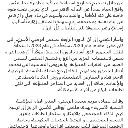
من خلال تصميم مشاريع استباقية مبتكَرة وتطويرها، ما يعكس
واقع الحياة بعيداً عن العالم الافتراضي الذي يفرض نفسه بقوة،
خاصة على فئة الأطفال والشباب، وتُسهم في بناء جيلٍ واعٍ قادرٍ
على بناء نفسه ومجتمعه، إذ يستهدف الملتقى زوّاره بأساليبَ
إيجابيَّةٍ وغيرِ مسبوقة تلبّي تطلُّعات كلِّ الزوّار.
وأشار الكعبي إلى أنَّ الدورة الرابعة لملتقى أبوظبي الأسري، التي
كان مقرراً عقدها عام 2024، ستُعقَد في عام 2023، استجابةً
لطلب الجمهور الذي أشاد بالدورة الماضية، مؤكِّداً أنَّ هذه الدورة
تسعى لاستقطاب المزيد من الزوّار؛ فيتسع الملتقى ليشمل
العديد من الفقرات المتنوِّعة، والعروض التفاعلية التي تخطف
أنظار الجمهور وتجذبهم للتفاعل مع مختلف الأنشطة الترفيهية
الاحترافية، والمعارض التعليمية، وورش الذكاء الاصطناعي
والألعاب، إضافة إلى العديد من المتاجر المتنوِّعة التي تلبّي
تطلُّعات الزوّار من أفراد الأسرة كافَّة.
وقالت سعادة مريم محمد الرميثي، المدير العام لمؤسَّسة
التنمية الأسرية: «يهدف ملتقى أبوظبي الأسري الرابع إلى ترسيخ
قيم الذكاء المجتمعي والابتكار واستثمار الطاقات وتعزيز
التلاحم المجتمعي، والتوعية بالخدمات الحكومية، وخاصة
الرقمية الموجَّهة للأسر بمختلف أفرادها وأوضاعها الاجتماعية،