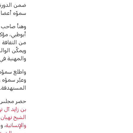
ضمن الدورة ا
سموّه أعضاء
وهنأ صاحب ا
أبوظبي، مؤكد
من الثقافة ا
ويمكِّن الوا
والمهنية في
واطلع سموّه 
وعبَّر سموّ
المستهدفة.
حضر مجلس قص
بن زايد آل ن
الشيخ نهيان 
والإنسانية
، و
ا