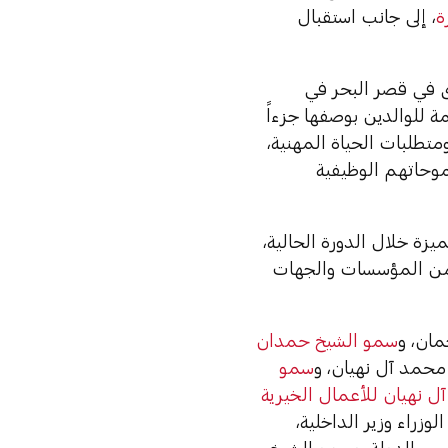
ة
، إلى جانب استقبال
ى في قصر البحر في
 للوالدين بوصفها جزءاً
متطلبات الحياة المهنية،
موحاتهم الوظيفية
زة خلال الدورة الحالية،
ج من المؤسسات والجهات
ان، و
سمو الشيخ حمدان
حمد آل نهيان، و
سمو
 نهيان للأعمال الخيرية
زراء وزير الداخلية،