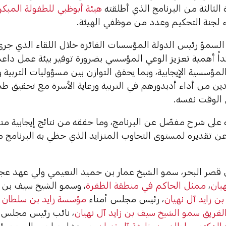
لثالثة من البرنامج الذي أطلقته
هيئة أبوظبي للطفولة المبكر
 لجنة التحكيم وعدد من موظفي الهيئة.
لسموّ رئيس الدولة المؤسسات الفائزة خلال اللقاء الذي جر
اً أهمية تعزيز الوعي المؤسسي بضرورة توفير بيئة عمل داعمة
لمؤسسية الإيجابية، وبما يحقق التوازن بين مسؤوليات التربية و
لدين من أداء أدبدورهم في التربية ورعاية الأسرة مع تحقيق ط
 الوقت نفسه.
على شرح مفصّل عن البرنامج، وما حققه من نتائج إيجابية متمي
ه عن تقديره لمستوى التجاوب المتزايد الذي حظي به البرنام
ر البحر، سمو الشيخ عمار بن حميد النعيمي ولي عهد عجم
هيان
،
ممثل الحاكم في منطقة الظفرة
، وسمو الشيخ سيف بن م
بن زايد آل نهيان
، رئيس مجلس أمناء
مؤسسة زايد بن سلطان آل
لفريق سمو الشيخ سيف بن زايد آل نهيان
، نائب رئيس مجلس الو