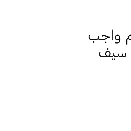
م واجب
د سيف