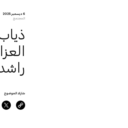
6 ديسمبر 2025
المجتمع
ذياب 
العزا
راشد
شارك الموضوع