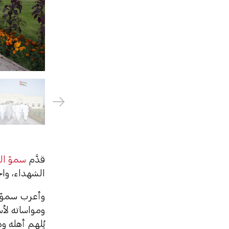
قدَّم
سموّ ال
الشهداء، وا
وأعرب سموّه
ومواساته لأسر
يُلهم أهله و