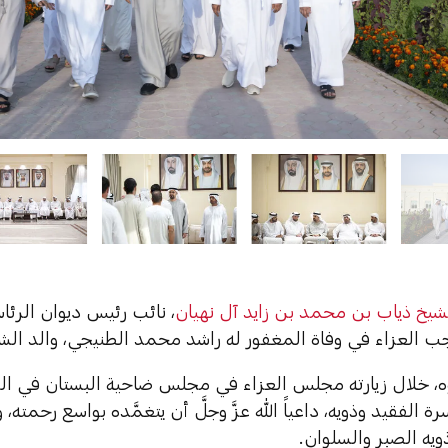
شيخ ذياب بن محمد بن زايد آل نهيان
، نائب رئيس ديوان الرئا
جب العزاء في وفاة المغفور له راشد محمد الطنيجي، والد ال
، خلال زيارته مجلس العزاء في مجلس ضاحية البستان في الش
ة الفقيد وذويه، داعياً الله عزَّ وجلَّ أن يتغمَّده بواسع رحمته،
ذويه الصبر والسلوان.