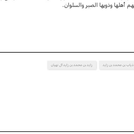
لهم أهلها وذويها الصبر والسلوان.
ذياب بن محمد بن زايد
زايد بن محمد بن زايد آل نهيان