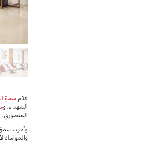
قدّم
سموّ ال
الشهداء، و
سم
المنصوري.
وأعرب سموّه
والمواساة لأ