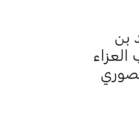
 بن
العزاء
نصوري