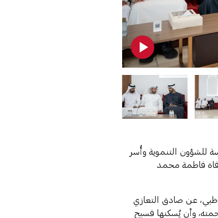
ة للشؤون التنموية وأُسر
فاة فاطمة محمد
ظبي، عن صادق التعازي
حمته، وأن يُسكنها فسيح