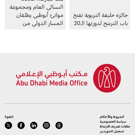
النسائي العام ومجموعة
جائزة خليفة التربوية تفتح
موانئ أبوظبي يطلقان
باب الترشح لدورتها الـ20
المسار الدولي من
البرنامج التدريبي «أطلق»
لتمكين المرأة في
التجارة الرقمية
والخدمات اللوجستية
الشروط والأحكام
تابعونا
سياسة الخصوصية
ملفات تعريف الارتباط
تسجيل الموردين