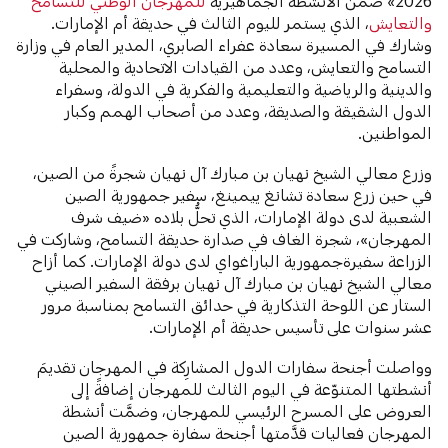
2026» ضمن الأنشطة الجماهيرية
للمهرجان الوطني للتسامح
والتعايش
، الذي يستمر لليوم الثالث في حديقة أم الإمارات.
وشارك في المسيرة سعادة عفراء الصابري، المدير العام في وزارة
التسامح والتعايش، وعدد من القيادات الاتحادية والمحلية
والدينية والرياضية والتعليمية والفكرية في الدولة، وسفراء
الدول الشقيقة والصديقة، وعدد من أصحاب الهمم وكبار
المواطنين.
وزرع معالي الشيخ نهيان بن مبارك آل نهيان شجرةً من الصين،
في حين زرع سعادة تشانغ ييمينغ، سفير جمهورية الصين
الشعبية لدى دولة الإمارات، الذي تحلُّ بلاده «ضيف شرف
المهرجان»، شجرة الغاف في صدارة حديقة التسامح، وشاركت في
الزراعة سفيرةجمهورية الباراغواي لدى دولة الإمارات. كما أزاح
معالي الشيخ نهيان بن مبارك آل نهيان برفقة السفير الصيني
الستار عن اللوحة التذكارية في حدائق التسامح بمناسبة مرور
عشر سنوات على تأسيس حديقة أم الإمارات.
وواصلت أجنحة سفارات الدول المشارِكة في المهرجان تقديمَ
أنشطتها المتنوّعة في اليوم الثالث للمهرجان إضافةً إلى
العروض على المسرح الرئيسي للمهرجان، وضمَّت أنشطة
المهرجان فعاليات قدَّمتها أجنحة سفارة جمهورية الصين