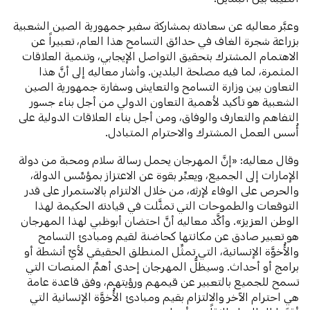
وعبَّر معاليه عن سعادته بمشاركة سفير جمهورية الصين الشعبية
بزراعة شجرة الغاف في حدائق التسامح هذا العام، تعبيراً عن
الاهتمام المشترك بتحقيق التواصل الإيجابي، وتنمية العلاقات
المثمرة، لما فيه مصلحة البلدين. وأشار معاليه إلى أنَّ هذا
التعاون بين وزارة التسامح والتعايش وسفارة جمهورية الصين
الشعبية هو تأكيد لأهمية التعاون الدولي من أجل بناء جسور
التفاهم والتعارف والوفاق، ومن أجل بناء العلاقات الدولية على
أُسس العمل المشترك والاحترام المتبادل.
وقال معاليه: «إنَّ المهرجان يحمل رسالة سلام ومحبة من دولة
الإمارات إلى الجميع، ويعبِّر بقوة عن الاعتزاز بمؤسِّس الدولة،
والحرص على الوفاء لإرثه، من خلال الالتزام بالاستمرار على قدر
التوقعات والطموحات التي تمثَّلت في قيادته الحكيمة لهذا
الوطن العزيز». وأكَّد معاليه أنَّ احتضان أبوظبي لهذا المهرجان
هو تعبير صادق عن مكانتها كحاضنة لقيم ومبادئ التسامح
والأُخوَّة الإنسانية، التي تمثِّل المنطلق الحقيقي لأيِّ أنشطة أو
برامج أو أحداث. وسيظلُّ المهرجان إحدى أهمِّ المنصات التي
تسمح للجميع بالتعبير عن قيمهم ورؤيتهم، وفق قاعدة عامة
هي احترام الآخر والالتزام بقيم ومبادئ الأُخوَّة الإنسانية التي