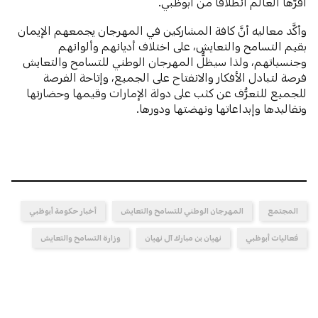
أقرَّها العالم انطلاقاً من أبوظبي.
وأكَّد معاليه أنَّ كافة المشاركين في المهرجان يجمعهم الإيمان
بقيم التسامح والتعايش، على اختلاف أديانهم وألوانهم
وجنسياتهم، ولذا سيظلُّ المهرجان الوطني للتسامح والتعايش
فرصة لتبادل الأفكار والانفتاح على الجميع، وإتاحة الفرصة
للجميع للتعرُّف عن كثب على دولة الإمارات وقيمها وحضارتها
وتقاليدها وإبداعاتها ونهضتها ودورها.
المجتمع
المهرجان الوطني للتسامح والتعايش
أخبار حكومة أبوظبي
فعاليات أبوظبي
نهيان بن مبارك آل نهيان
وزارة التسامح والتعايش