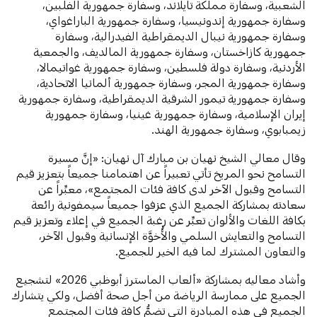
الشعبية، وسفارة مملكة تايلاند، وسفارة جمهورية الفلبين،
وسفارة جمهورية إندونيسيا، وسفارة جمهورية الباراغواي،
وسفارة جمهورية نيبال الديمقراطية الفيدرالية، وسفارة
جمهورية كازاخستان، وسفارة جمهورية المالديف، والجمعية
الأردنية، وسفارة دولة فلسطين، وسفارة جمهورية غواتيمالا،
وسفارة جمهورية المجر، وسفارة جمهورية ألمانيا الاتحادية،
وسفارة جمهورية تيمور الشرقية الديمقراطية، وسفارة جمهورية
إيران الإسلامية، وسفارة جمهورية غينيا، وسفارة جمهورية
زيمبابوي، وسفارة جمهورية الهند.
وقال معالي الشيخ نهيان بن مبارك آل نهيان: «إنَّ مسيرة
التسامح نحو المريخ تأتي تعبيراً عن اهتمامنا جميعاً بتعزيز قيم
التسامح وقبول الآخر لدى كافة فئات المجتمع»، معبِّراً عن
سعادته بمشاركة الجميع الذي عزفوا جميعاً سيمفونية رائعة
بكافة اللغات والألوان تعبِّر عن رغبة الجميع في إعلاء وتعزيز قيم
التسامح والتعايش السلمي والأُخوَّة الإنسانية وقبول الآخر،
والتعاون المشترك لما فيه الخير للجميع.
وأشاد معاليه بمشاركة «ألعاب الماسترز أبوظبي 2026» لتشجيع
الجميع على ممارسة الرياضة من أجل صحة أفضل، ولكي يتشارك
الجميع في هذه المبادرة التي تضمُّ كافة فئات المجتمع