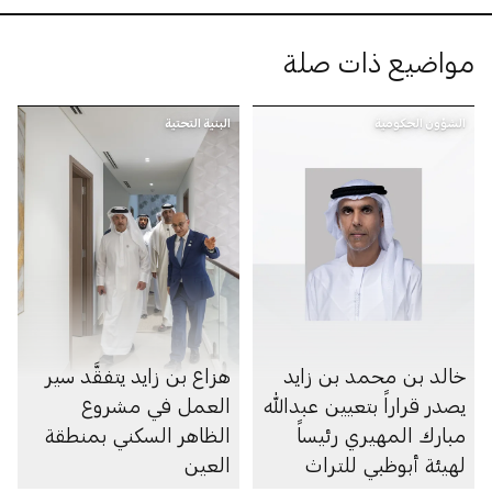
مواضيع ذات صلة
الشؤون الحكومية
البنية التحتية
خالد بن محمد بن زايد
هزاع بن زايد يتفقَّد سير
يصدر قراراً بتعيين عبدالله
العمل في مشروع
مبارك المهيري رئيساً
الظاهر السكني بمنطقة
لهيئة أبوظبي للتراث
العين