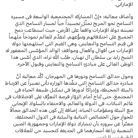
الإماراتي.
وأضاف معاليه: «إنَّ المشاركة المجتمعية الواسعة في مسيرة
التسامح نحو المريخ تمثِّل تجسيداً حياً لمسار التسامح الذي
تعيشه دولة الإمارات واقعاً على الأرض، حيث استطاعت دمج
الجميع على اختلافاتهم وتنوُّعهم، لتقدِّم للعالم نموذجاً ملهماً
في قِيم التسامح والتعايش، وهي القيم التي استلهمتها دولة
الإمارات من أقوال وأفعال ومواقف الوالد المؤسِّس المغفور له
الشيخ زايد بن سلطان آل نهيان، طيَّب الله ثراه، الذي أسَّس هذا
الوطن الغالي على مبادئ التسامح والتعايش وقبول الآخر».
وحول حدائق التسامح ودورها في المهرجان، أكَّد معاليه أنَّ
مبادرة حدائق التسامح التي تنفِّذها الوزارة تأتي تعبيراً عن الارتباط
بالبيئة المحيطة، وإدراكاً لدورها في تشكيل طبيعة الحياة في
المجتمع، حتى يُتاح أمام الزوّار فرصة التعرُّف على الاختلافات في
عالم النباتات، في الدولة والعالم، والاحتفاء بالسلوك الإيجابي
مع البيئة ومقوّمات الحياة، إضافة إلى كون هذه الحدائق مجالاً
للحوار حول الخصائص النباتية والبيئية في الدول المختلفة،
معبِّراً عن سروره بأن تتشارك دولة الإمارات وجمهورية الصين
الشعبية زراعة أشجارهما في الحديقة كتجسيد حي للعلاقات
الطيبة بين البلدين.