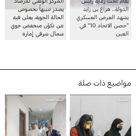
يقام تحت رعاية رئيس
المركز الوطني للأرصاد
الدولة.. هزاع بن زايد
يصدر تنبيهاً بخصوص
يشهد العرض العسكري
الحالة الجوية، يعلن فيه
"حصن الاتحاد 10" في
عن تكوّن منخفض جوي
العين
شمال شرقي إمارة
أبوظبي
مواضيع ذات صلة
التعليم
البنية التحتية