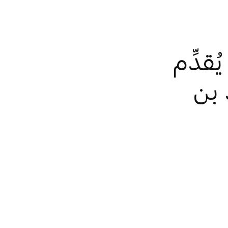
قدِّم
 بن