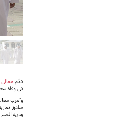
قدَّم
معالي 
في وفاة سعي
وأعرب معالي
صادق تعازيه و
وذويه الصبر 