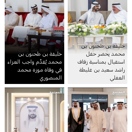
خليفة بن طحنون بن
محمد يحضر حفل
خليفة بن طحنون بن
استقبال بمناسبة زفاف
محمد يُقدِّم واجب العزاء
راشد سعيد بن غليطة
في وفاة موزة محمد
الغفلي
المنصوري
المجتمع
المجتمع