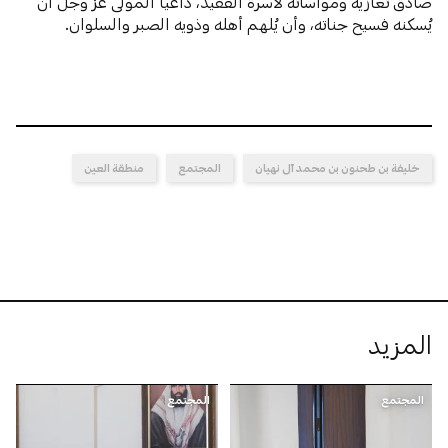
صادق تعازيه ومواساته لأسرة الفقيد، داعياً المولى عزَّ وجلَّ أن
يُسكنه فسيح جناته، وأن يُلهم أهله وذويه الصبر والسلوان.
خليفة بن طحنون بن محمد آل نهيان
المجتمع
منطقة العين
المزيد
المجتمع
المجتمع