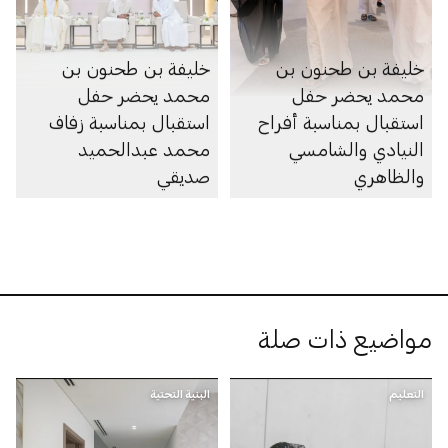
خليفة بن طحنون بن
خليفة بن طحنون بن
محمد يحضر حفل
محمد يحضر حفل
استقبال بمناسبة أفراح
استقبال بمناسبة زفاف
النيادي والشامسي
محمد عبدالحميد
والظاهري
صديقي
مواضيع ذات صلة
التعليم
البنية التحتية