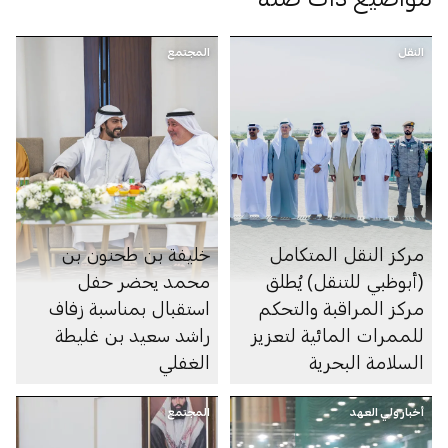
النقل
المجتمع
مركز النقل المتكامل
خليفة بن طحنون بن
(أبوظبي للتنقل) يُطلق
محمد يحضر حفل
مركز المراقبة والتحكم
استقبال بمناسبة زفاف
للممرات المائية لتعزيز
راشد سعيد بن غليطة
السلامة البحرية
الغفلي
أخبار ولي العهد
المجتمع