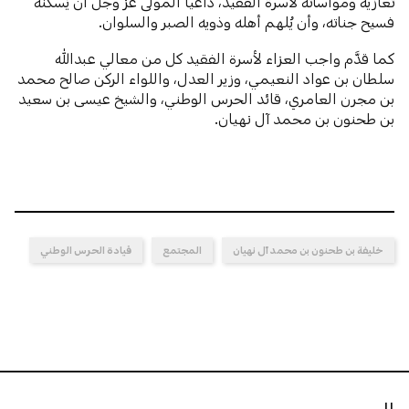
تعازيه ومواساته لأسرة الفقيد، داعياً المولى عزَّ وجلَّ أن يُسكنه
فسيح جناته، وأن يُلهم أهله وذويه الصبر والسلوان.
كما قدَّم واجب العزاء لأسرة الفقيد كل من معالي عبدالله
سلطان بن عواد النعيمي، وزير العدل، واللواء الركن صالح محمد
بن مجرن العامري، قائد الحرس الوطني، والشيخ عيسى بن سعيد
بن طحنون بن محمد آل نهيان.
خليفة بن طحنون بن محمد آل نهيان
المجتمع
قيادة الحرس الوطني