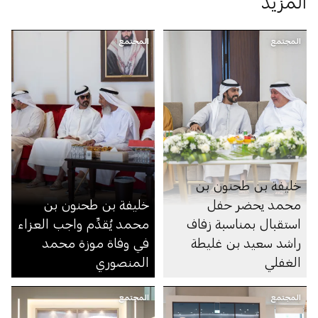
المزيد
المجتمع
المجتمع
خليفة بن طحنون بن
محمد يحضر حفل
خليفة بن طحنون بن
استقبال بمناسبة زفاف
محمد يُقدِّم واجب العزاء
راشد سعيد بن غليطة
في وفاة موزة محمد
الغفلي
المنصوري
المجتمع
المجتمع