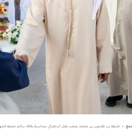
تمع
خليفة بن طحنون بن محمد يحضر حفل استقبال بمناسبة زفاف سالم جمعة المه