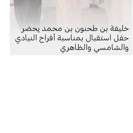
خليفة بن طحنون بن محمد يحضر
حفل استقبال بمناسبة أفراح النيادي
والشامسي والظاهري