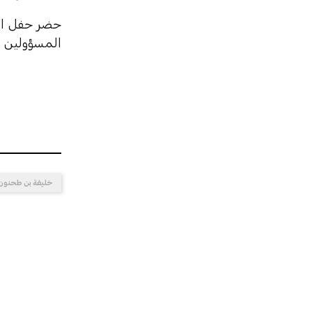
حضر حفل الاس
المسؤولين و
خليفة بن طحنون 