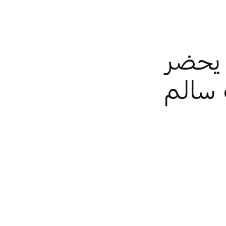
يحضر
 سالم