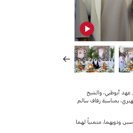
 عهد أبوظبي، والشيخ
يري، بمناسبة زفاف سالم
ن وذويهما، متمنياً لهما