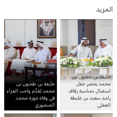
المزيد
المجتمع
المجتمع
خليفة بن طحنون بن
محمد يحضر حفل
خليفة بن طحنون بن
استقبال بمناسبة زفاف
محمد يُقدِّم واجب العزاء
راشد سعيد بن غليطة
في وفاة موزة محمد
الغفلي
المنصوري