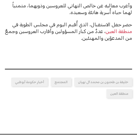
وأعرب معاليه عن خالص التهاني للعروسين وذويهما، متمنياً
لهما حياة أُسرية هانئة وسعيدة.
حضر حفل الاستقبال، الذي أُقيم اليوم في مجلس الطوية في
منطقة العين
، عددٌ من كبار المسؤولين وأقارب العروسين وجمعٌ
من المدعوّين والمهنئين.
خليفة بن طحنون بن محمد آل نهيان
المجتمع
أخبار حكومة أبوظبي
منطقة العين