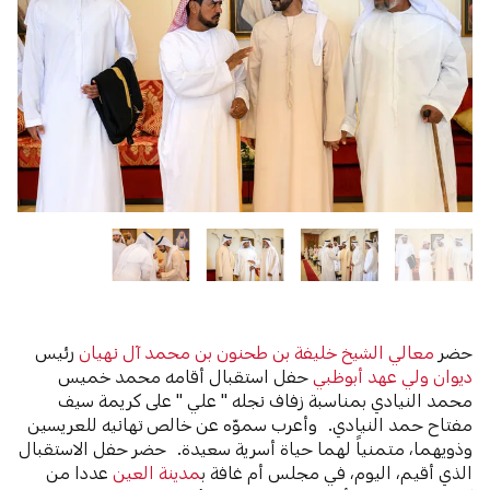
حضر
معالي الشيخ خليفة بن طحنون بن محمد آل نهيان
رئيس
ديوان ولي عهد أبوظبي
حفل استقبال أقامه محمد خميس
محمد النيادي بمناسبة زفاف نجله " علي " على كريمة سيف
مفتاح حمد النيادي. وأعرب سموّه عن خالص تهانيه للعريسين
وذويهما، متمنياً لهما حياة أسرية سعيدة. حضر حفل الاستقبال
الذي أقيم، اليوم، في مجلس أم غافة ب
مدينة العين
عددا من