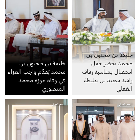
خليفة بن طحنون بن
محمد يحضر حفل
خليفة بن طحنون بن
استقبال بمناسبة زفاف
محمد يُقدِّم واجب العزاء
راشد سعيد بن غليطة
في وفاة موزة محمد
الغفلي
المنصوري
المجتمع
المجتمع